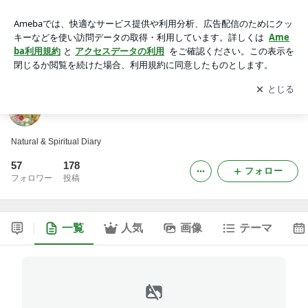
地球
アプリをダウンロードして
ブログの更新通知
を受け取りまし
開く
ょう。
地球
Natural & Spiritual Diary
57
178
フォロー
フォロワー
投稿
一覧
人気
画像
テーマ