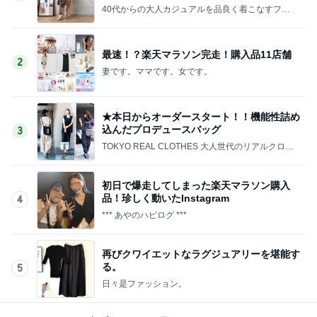
40代からの大人カジュアルを品良く着こなすファ
ッションブログ
最速！？楽天マラソン完走！購入品11店舗
2
妻です。ママです。女です。
★本日からオーダースタート！！機能性詰め
込んだプロデュースバッグ
3
TOKYO REAL CLOTHES 大人世代のリアルクロー
ズ
初日で爆走してしまった楽天マラソン購入
品！珍しく動いたInstagram
4
*** あやのハピログ ***
再びクワイエットなラグジュアリーを堪能す
る。
5
日々是ファッション。