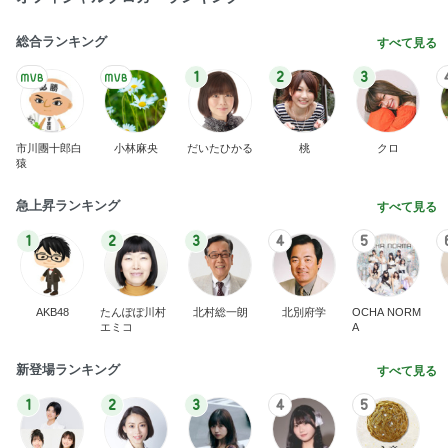
総合ランキング
すべて見る
1
2
3
市川團十郎白
小林麻央
だいたひかる
桃
クロ
猿
急上昇ランキング
すべて見る
1
2
3
4
5
AKB48
たんぽぽ川村
北村総一朗
北別府学
OCHA NORM
エミコ
A
新登場ランキング
すべて見る
1
2
3
4
5