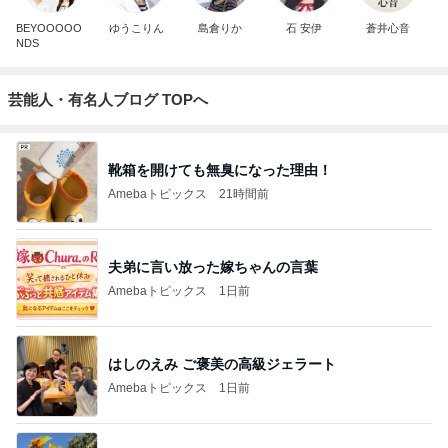
BEYOOOOO
ゆうこりん
島倉りか
石 安伊
蒼井心音
NDS
芸能人・有名人ブログ TOPへ
靴箱を開けても無臭になった理由！
Amebaトピックス
21時間前
夫弟に言い放った嫁ちゃんの言葉
Amebaトピックス
1日前
はしのえみ ご褒美の高級ジェラート
Amebaトピックス
1日前