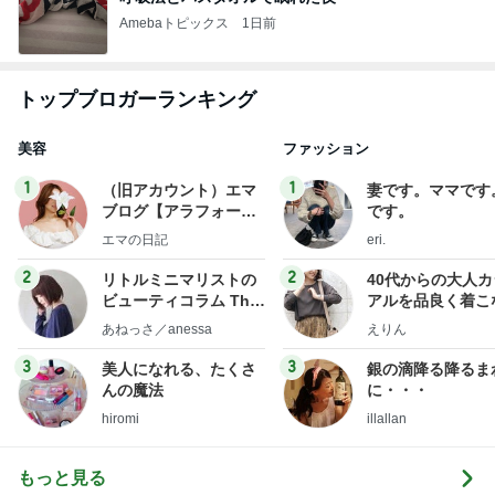
Amebaトピックス
1日前
トップブロガーランキング
美容
ファッション
1
1
（旧アカウント）エマ
妻です。ママです
ブログ【アラフォー会
です。
社売却セカンドライ
エマの日記
eri.
フ】
2
2
リトルミニマリストの
40代からの大人
ビューティコラム The
アルを品良く着こ
little minimalist's bea
ファッションブロ
あねっさ／anessa
えりん
uty colum
3
3
美人になれる、たくさ
銀の滴降る降るま
んの魔法
に・・・
hiromi
illallan
もっと見る