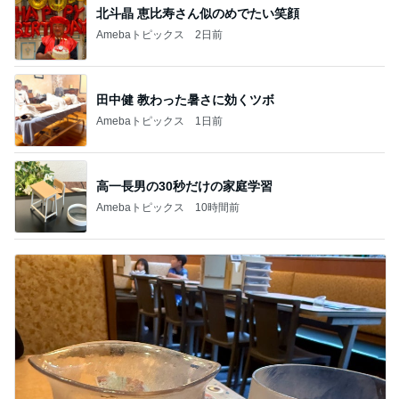
北斗晶 恵比寿さん似のめでたい笑顔
Amebaトピックス
2日前
田中健 教わった暑さに効くツボ
Amebaトピックス
1日前
高一長男の30秒だけの家庭学習
Amebaトピックス
10時間前