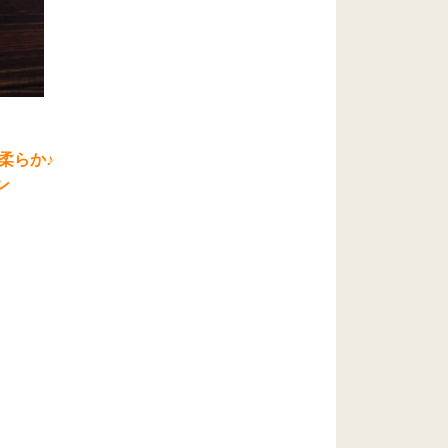
柔らか♪
ン