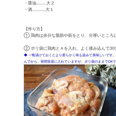
・醤油………大２
・酒…………大１
【作り方】
① 鶏肉は余分な脂肪や筋をとり、分厚いところ
② ポリ袋に鶏肉とＡを入れ、よく揉み込んで30
◆ 一晩漬けておくとより柔らかく味も染みて美味しいです
んでから、密閉容器に入れていますが、ポリ袋のままでOK