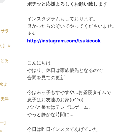
ポチッと
応援
よろしくお願い致します
インスタグラムもしております。
良かったらのぞいてやってくださいませ。
ヨサラ
↓↓
http://instagram.com/tsukicook
】 #
#とあ
こんにちは
やはり、休日は家族優先となるので
合間を見ての更新…
水よ
今は末っ子もすやすや…
お昼寝タイムで
マ天津
息子はお友達のお家(o^^o)
パパと長女はテレビにゲーム、
やっと静かな時間に…
レー】
今日は昨日インスタであげていた
ラ