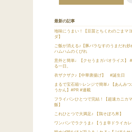
最新の記事
地味にうまい！【豆苗とちくわのごまマ
ダ】
ご飯が消える♪【豚バラなすのうまだれ炒め
ハムハムのくびれ
意外と簡単♩【クセうまガパオライス】 
る一日。
衣ザクザク♪【中華唐揚げ】 #誕生日
まるで宝石箱✨レンジで簡単♪ 【あんみつ
うかん】#PR #連載
フライパンひとつで完結！【超速カニカ
飯】
これひとつで大満足♪ 【鶏そぼろ丼】
ワンパンでラクうま♪ 【うま辛ドライカ
噛めば噛むほど旨みあふれる♪【ごぼうサ