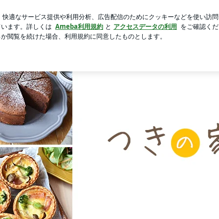
ざわする内容
芸能人ブログ
人気ブログ
新規登録
ロ
 | 長田知恵（つき）料理研究家「ご飯と可愛いおやつ、キッ