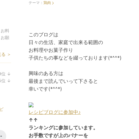
テーマ：
鶏肉
・お料
このブログは
くお願
日々の生活、家庭で出来る範囲の
お料理やお菓子作り
る ＞
子供たちの事などを綴っております(*^^*)
興味のある方は
9
位
↓
ラ
5
位
↓
最後まで読んでいって下さると
ン
ラ
幸いです(*^^*)
キ
ン
ン
キ
グ
ン
ピ
レシピブログに参加中♪
下
グ
降
下
↑↑
降
ランキングに参加しています。
お手数です
が上のバナーを