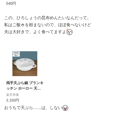
同梱 食品 博多天ぷら
540円
たかお店舗でもお馴染
み お取り寄せグルメ
この、ひろしょうの昆布めんたいなんだって。
私はご飯🍚を頼まないので、ほぼ食べないけど
夫は大好きで、よく食べてますよ
両手天ぷら鍋 ブランキ
ッチン ホーロー 天ぷ
ら鍋 20cm IH（100
楽天市場
V）対応 揚げ網付き （
2,150円
ガス火対応 両手鍋 天
おうちで天ぷら……は、しない
婦羅鍋 揚げ物鍋 フラ
イヤー ホーロー鍋 ホ