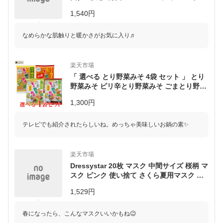
ナー 腹巻きパンツ 寒さ対策 温かい 冷えと
1,540円
り 温感インナー 冬 あったかはらまき パン
ツ
なめらかな肌触りと暖かさがお気に入り♬
楽天市場
「 選べる とり野菜みそ 4袋 セット 」 とり
野菜みそ ピリ辛とり野菜みそ ごまとり野菜
みそ 坦々ごまとり野菜みそ ピリ辛 ごま
1,300円
坦々ごま 味噌 お試し まつや 200g 180g 4
袋セット メール便 送料無料 とり野菜 鍋の
素 鍋スープ 鍋 手軽 アソート
テレビでも紹介されたらしいね。めっちゃ美味しいお鍋の素✨
楽天市場
Dressystar 20枚 マスク 中間サイズ 桜柄 マ
スク ピンク 使い捨て さくら夏用マスク 桜
柄 小さめ20枚セット 大人用 使い捨てマス
1,529円
ク さくら 桜色 不織布 3層式 mask 普通サイ
ズ 防護 高密度フィルター かわいい 浅いピ
ンクバレンタインギフト
春になったら、こんなマスクいいかもね😉