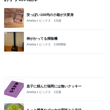
｢海のはじまり｣子役の現在に｢美人さん｣
Amebaトピックス
1日前
ありがとうございます
市川團十郎白猿オフィシャルB
2日前
｢元こども店長｣加藤清史郎 喜びの報告
Amebaトピックス
1日前
斎藤元彦がぶらぶら動画のアップを止めた
Bank of Dreamの公営競技はどこへ行く
8日前
ジャンルランキング
犬との生活
39,917人参加中
1