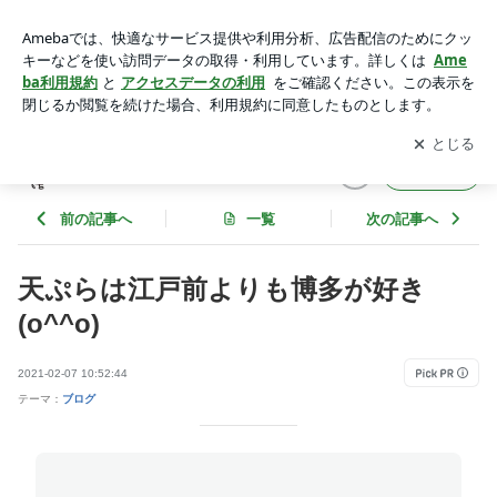
天ぷらは江戸前よりも博多が好き(o^^o) | Everyday SUNDA
Y！
アプリをダウンロードして
ブログの更新通知
を受け取りまし
開く
ょう。
Everyday SUNDAY！
フォロー
前の記事へ
一覧
次の記事へ
天ぷらは江戸前よりも博多が好き
(o^^o)
2021-02-07 10:52:44
テーマ：
ブログ