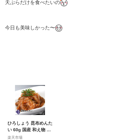
天ぷらだけを食べたいの
今日も美味しかった〜
ひろしょう 昆布めんた
い 60g 国産 和え物 ビ
ールに合う おつまみ
楽天市場