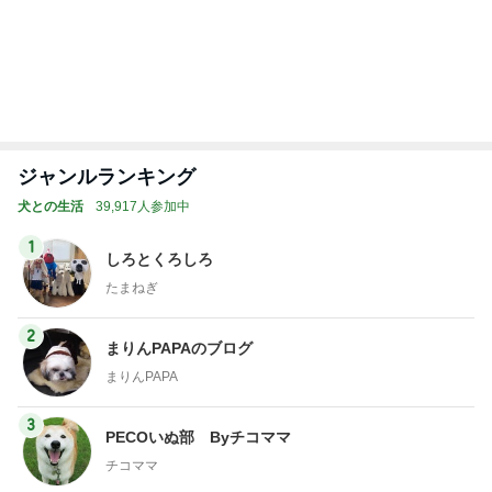
トップブロガーランキング
旅行
ペット
1
1
「吉田さんちのファミ
しろとくろしろ
リー日記」Powered b
たまねぎ
y Ameba 吉田さんファ
吉田さんファミリー
ミリーオフィシャルブ
ログ
2
2
☆やまあこ☆さんのデ
母さんは今日も世
ィズニー日記
やく
☆やまあこ☆
藤緒 ミルカ
3
3
日々是甘露2〜ディズニ
白柴 『きなこ』 
ー風味〜
楽ブログ
甘露
ひろ☆みき
もっと見る