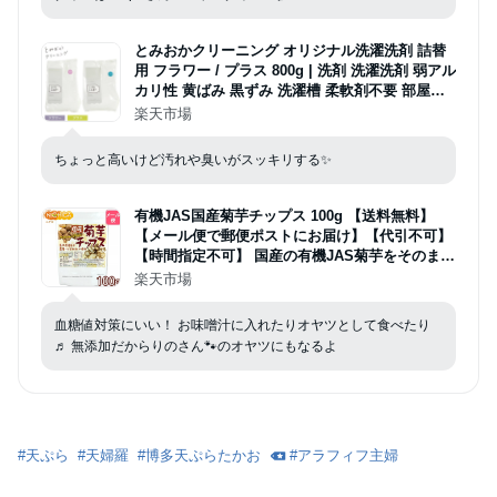
とみおかクリーニング オリジナル洗濯洗剤 詰替
用 フラワー / プラス 800g | 洗剤 洗濯洗剤 弱アル
カリ性 黄ばみ 黒ずみ 洗濯槽 柔軟剤不要 部屋干
し ラベンダー 洗濯 ランドリー おしゃれ エコ 粉
楽天市場
末 詰め替え 詰替え
ちょっと高いけど汚れや臭いがスッキリする✨
有機JAS国産菊芋チップス 100g 【送料無料】
【メール便で郵便ポストにお届け】【代引不可】
【時間指定不可】 国産の有機JAS菊芋をそのまま
丸ごと使用 添加物や保存料不使用 そのまま食べ
楽天市場
られる [06] NICHIGA(ニチガ)
血糖値対策にいい！ お味噌汁に入れたりオヤツとして食べたり
♬ 無添加だからりのさん🐾のオヤツにもなるよ
#
天ぷら
#
天婦羅
#
博多天ぷらたかお
#
アラフィフ主婦