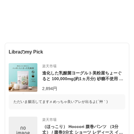
ーロー製 琺瑯鍋 琺瑯
製 ホーロー天ぷら鍋
琺瑯天婦羅 ほうろう
調理器具 ）
Libraのmy Pick
楽天市場
進化した乳酸菌ヨーグルト美粉屋ちょーぐ
ると 100,000mg(約1ヵ月分) 砂糖不使用 送
料無料おなかに届けたい善玉菌ケア乳酸菌
2,894円
飲料1兆9293億個の植物性 動物性乳酸菌|ビ
フィズス菌 オリゴ糖 腸活 腸内フローラ 腸
内環境 プロバイオティクス サプリメント
ただいま腸活してます♬めっちゃ良いアレが出るよ( ´艸｀)
楽天市場
（ほっこり） Hoccori 腹巻パンツ （3分
丈） / 腹巻3分丈 ショーツ レディース イン