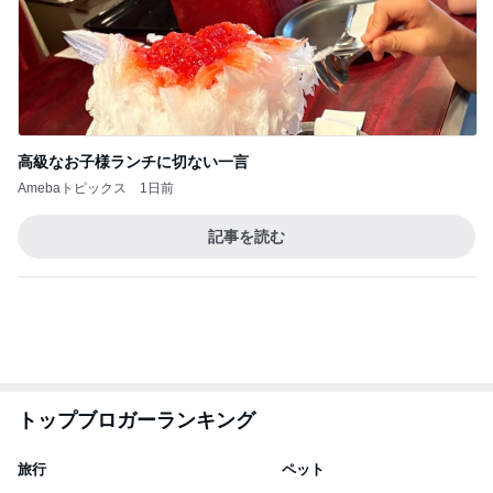
７人待ち
沢田聖子オフィシャルブログ「In My Heartな旅日
2日前
記」by Ameba
北斗晶 立て続く誕生日に大変な我が家
Amebaトピックス
1日前