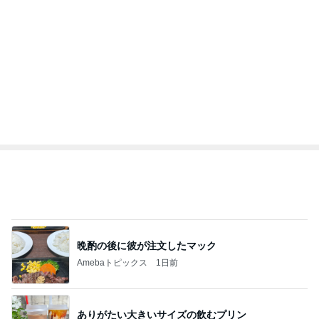
BEYOOOOO
島倉りか
ゆうこりん
石 安伊
蒼井心音
NDS
片岡愛之助 歌舞伎座でのお稽古
Amebaトピックス
2日前
広島原爆の日 市長の言葉に動揺する総理
ブルーサファイア
1日前
美優 大成功のセルフまつげパーマ
Amebaトピックス
1日前