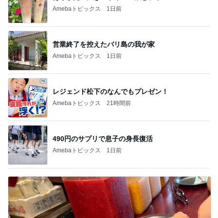
斎藤元彦がぶらぶら動画のアップを止めた
Bank of Dreamの公営競技はどこへ行く
8日前
停電でトイレの水が出ず困った友人
Amebaトピックス
1日前
ありがとうございます
市川團十郎白猿オフィシャルB
2日前
リーズナブル過ぎる330円の玉子丼
Amebaトピックス
1日前