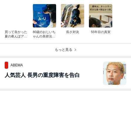
ょう 弘商 博多たかお 母の日
楽天市場
両手天ぷら鍋 20cm IH対応 ブランキッチン ホー
ロー 天ぷら鍋 IH（100V）対応 揚げ網付き （
ガス火対応 両手鍋 天婦羅鍋 揚げ物鍋 フライヤ
2件の記事
ー ホーロー鍋 ホーロー製 琺瑯鍋 琺瑯製 ホーロ
ー天ぷら鍋 琺瑯天婦羅 ほうろう ）