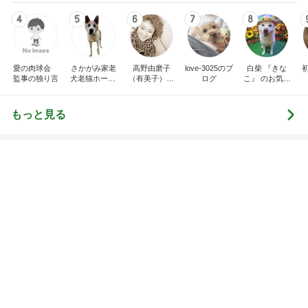
オフィシャルブロガーランキング
総合ランキング
すべて見る
1
2
3
市川團十郎白
小林麻央
だいたひかる
桃
クロ
猿
急上昇ランキング
すべて見る
1
2
3
4
5
デーモン閣下
片岡愛之助
林下清志(ビッ
沢田聖子
金沢克彦
グダディ)
新登場ランキング
すべて見る
1
2
3
4
5