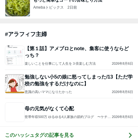
しろとくろしろ
たまねぎ
2
まりんPAPAのブログ
まりんPAPA
3
PECOいぬ部 Byチコママ
チコママ
4
5
6
7
8
愛の肉球会
さかがみ家老
高野由磨子
love-3025のブ
白柴 『きな
監事の独り言
犬老猫ホームt
（有美子）の
ログ
こ』 のお気楽
erra-pa 寮長タ
ブログ
ブログ
カの奮闘日記
もっと見る