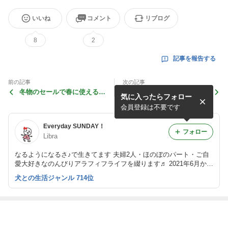
いいね
コメント
リブログ
8
2
記事を報告する
前の記事
次の記事
冬物のセールで春に使えるア
がっつり肉派の私が好きな魚
気に入ったらフォロー
イテムを買う
料理
会員登録は不要です
Everyday SUNDAY！
フォロー
Libra
なるようになるさ♪で生きてます 夫婦2人・ほのぼのパート・ご自
愛大好きなのんびりアラフィフライフを綴ります♬ 2021年6月から
ワンコが家族に加わりました♬ 2023年12月からベリーダンスを習
犬との生活ジャンル 714位
い始めました✨
最近の画像つき記事