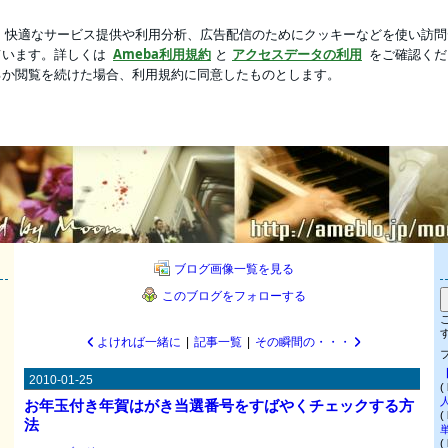
らない父の言動
新規登録
芸能人ブログ
人気ブログ
出のいろんなカタチ ◆◇◆
披露宴演出のいろんなカタチ ◆◇◆
ジナルウエディング、披露宴演出のアイデア、アドバイス、ＢＧＭ等々をご紹介します
ブログ画像一覧を見る
このブログをフォローする
よければ一緒に
|
記事一覧
|
その瞬間の・・・
2010-01-25
(
お年玉付き年賀はがき当選番号をすばやくチェックする方
(
法
(