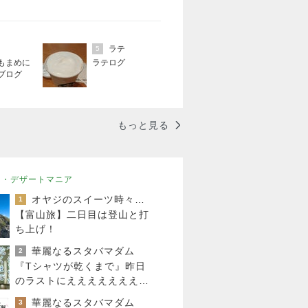
ラテ
5
もまめに
ラテログ
ブログ
もっと見る
ツ・デザートマニア
オヤジのスイーツ時々ランニングブログ
1
【富山旅】二日目は登山と打
ち上げ！
華麗なるスタバマダム
2
『Tシャツが乾くまで』昨日
のラストにええええええええ
え!!。夫にパスワードを聞き
華麗なるスタバマダム
3