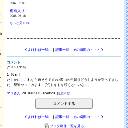
2007-02-01
2
ウエディング
2
梅雨入り～
2
結婚準備ブログ
2
2006-06-18
2
ディング スタッフブログ
もっと見る >>
2
2
2
l)
2
2
2
2
よければ一緒に
|
記事一覧
|
その瞬間の・・・
の声をお届け中
2
)
2
2
コメント
2
ング 自由が丘
[
コメントする
]
2
2
1
おぉ！
2
★
たしかに、これなら速そうですね♪沢山の年賀状どうしようか迷ってまし
2
2
た。早速やってみます。(^^)ドキドキ続くといいな～。
『オキラクDays』Powered by Ameba
2
2
マリさん
2010-02-06 16:40:28
[
返信する
]
2
2
コメントする
2
2
2
2
よければ一緒に
|
記事一覧
|
その瞬間の・・・
2
2
ブログ画像一覧を見る
2