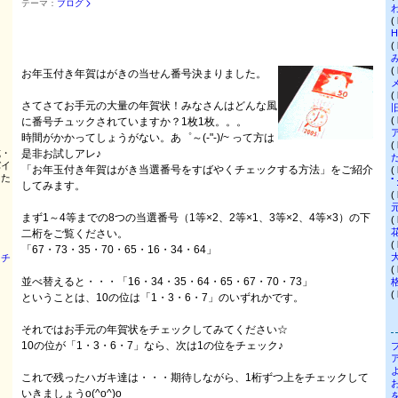
テーマ：
ブログ
(
(
(
お年玉付き年賀はがきの当せん番号決まりました。
(
さてさてお手元の大量の年賀状！みなさんはどんな風
(
に番号チュックされていますか？1枚1枚。。。
時間がかかってしょうがない。あ゜～(-"-)/~ って方は
(
式・
是非お試しアレ♪
バイ
「お年玉付き年賀はがき当選番号をすばやくチェックする方法」をご紹介
(
じた
してみます。
(
まず1～4等までの8つの当選番号（1等×2、2等×1、3等×2、4等×3）の下
(
二桁をご覧ください。
(
「67・73・35・70・65・16・34・64」
タチ
(
並べ替えると・・・「16・34・35・64・65・67・70・73」
(
ということは、10の位は「1・3・6・7」のいずれかです。
それではお手元の年賀状をチェックしてみてください☆
10の位が「1・3・6・7」なら、次は1の位をチェック♪
これで残ったハガキ達は・・・期待しながら、1桁ずつ上をチェックして
いきましょうo(^o^)o