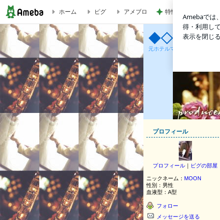
特性か認知症かわか
ホーム
ピグ
アメブロ
お年玉付き年賀はがき当選番号をすばやくチェックする方法 | ◆◇◆ 結婚披露宴演
◆◇◆ 結婚
元ホテルマンの管理人がオリ
プロフィール
プロフィール
｜
ピグの部屋
ニックネーム：
MOON
性別：
男性
血液型：
A型
フォロー
メッセージを送る