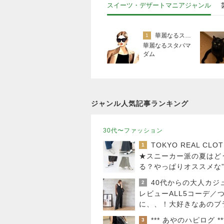
スイーツ・デザートマニアジャンル
華麗なるスタバマダム （スターバックス研究家）
1
華麗なるスタバマ
ダム
ジャンル人気記事ランキング
30代〜ファッション
1
★スニーカー派の夏はど
る？やっぱりオススメな
系スニーカー”
2
レビューALL5コーデ／
に、、！大好きなあのブ
ドさんと
*** あやのハピログ **
3