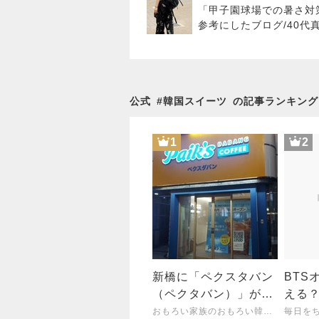
「甲子園球場での暑さ対
参考にしたブログ/40代
の甲子園観戦コーデ
公式
#
韓国スイーツ
の記事ランキング
1
2
新橋に「ペクスタバン
BTS
（ペクタバン）」がや
える
ってくる!!
通販
おもろい家族のおもろい韓流生活