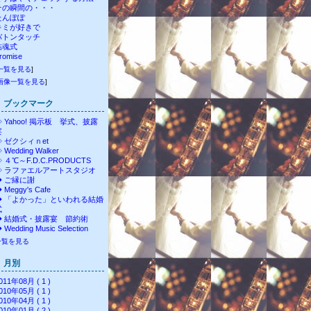
その瞬間の・・・
たんぽぽ
キミが好きで
バトンタッチ
結魂式
romise
一覧を見る
]
画像一覧を見る
]
ブックマーク
◇ Yahoo! 掲示板 挙式、披露
宴
◇ ゼクシィｎet
 Wedding Walker
 ４℃～F.D.C.PRODUCTS
◇ ラファエルアートスタジオ
◆ ご縁に謝ゝ
 Meggy's Cafe
◆ 「よかった」といわれる結婚
式
◆ 結婚式・披露宴 節約術
 Wedding Music Selection
一覧を見る
月別
011年08月 ( 1 )
010年05月 ( 1 )
010年04月 ( 1 )
010年01月 ( 2 )