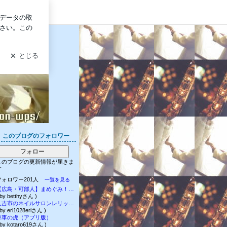
ログイン
このブログのフォロワー
フォロー
このブログの更新情報が届きま
す
フォロワー201人
一覧を見る
【広島・可部人】まめぐみ！！さんちゃん
 by betthyさん )
人吉市のネイルサロンレリック:口コミを呼ぶジェルネイルサロン
 by eri1028eriさん )
単車の虎（アプリ版）
 by kotaro619さん )