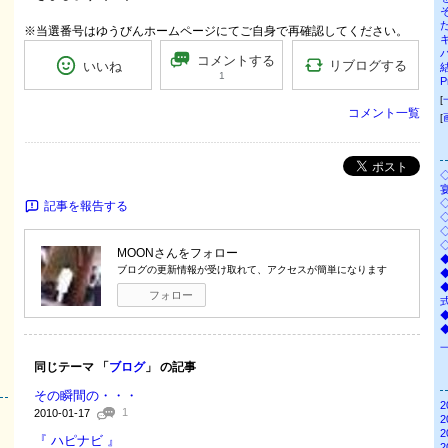
※当選番号はゆうびんホームページにてご自身で再確認してください。
コメントする
リブログする
いいね
1
P
[
コメント一覧
[
ポスト
記事を報告する
◇
◇
MOON
さんをフォロー
ブログの更新情報が受け取れて、アクセスが簡単になります
◆
フォロー
◆
同じテーマ 「
ブログ
」 の記事
その瞬間の・・・
2
1
2010-01-17
2
2
『 ハピナビ 』
2