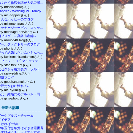
わくわく作戦会議が人気♡感覚派さんが自分らしく心地よく生きる色彩心理学【岐阜・オンライン】
 by bridalohanaさん )
Happier＜Wedding MC Tomoyo Oiwa＞
 by mc-happierさん )
みんなハッピーのブログ
 by minnna-happyさん )
メッセージサービス スタッフブログ
 by message-serviceさん )
旧ブログ ～高齢出産編～
 by around40-blogさん )
アールファクトリーのブログ
 by phonicさん )
だって結婚したいんだもんっ！～ゆきの婚活奮闘ブログ
 by kekkonshitaindamonさん )
ﾟ:.+:.・.｡.・.:+.:ﾟマイウェディングﾟ:.+:.・.｡.・.:+.:ﾟ
 by star-trek-entさん )
元ゼクシィ編集長の「ソルトウエディング」ブログ
 by saltweddingさん )
花婿ブログ
 by goodhanamukoさん )
大沢たかおに憧れて♪
 by mc-ayumiさん )
格安｜結婚式のアルバム・写真・スタッフ日記.・
 by girls-photoさん )
最新の記事
ブーケプルズ～チャーム
アイデア
よければ一緒に
お年玉付き年賀はがき当選番号
をすばやくチェックする方法