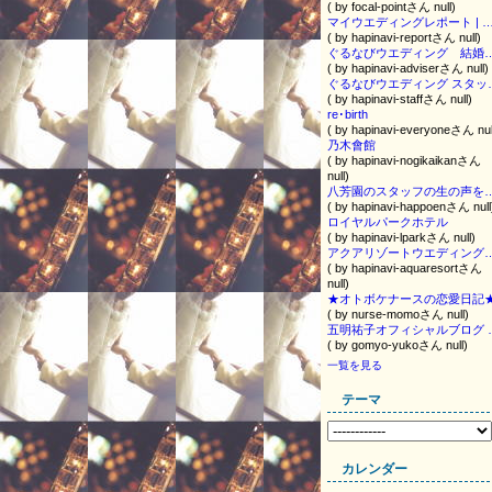
( by focal-pointさん null)
マイウエディングレポート | ハピナビ | ぐるなび
( by hapinavi-reportさん null)
ぐるなびウエディング 
( by hapinavi-adviserさん null)
ぐるなびウエ
( by hapinavi-staffさん null)
re･birth
( by hapinavi-everyoneさん nul
乃木會館
( by hapinavi-nogikaikanさん
null)
八芳園のスタッフの生
( by hapinavi-happoenさん null
ロイヤルパークホテル
( by hapinavi-lparkさん null)
アクアリゾートウエディ
( by hapinavi-aquaresortさん
null)
★オトボケナースの恋愛日記
( by nurse-momoさん null)
五明祐子オフィシャルブログ 
( by gomyo-yukoさん null)
一覧を見る
テーマ
カレンダー