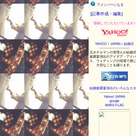
アメンバーになる
[
記事作成・編集
]
登録していただいています♪
YAHOO！JAPAN＞結婚式
-------------------------
元ホテルマンの管理人が結婚
披露宴演出のアイデア・アド
ス、ウェディングの現場で感
大切なことを綴ります。
結婚披露宴演出のいろんなカ
-------------------------
Yahoo! JAPAN
google
MARS FLAG
-------------------------