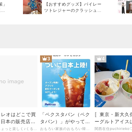
策」
【おすすめグッズ】パイレー
真夏
ツトレジャーのクラッシュみ
たいな指輪
3
4
オレオはどこで買
「ペクスタバン（ペク
〚東京・新大久
？日本の販売店や
タバン）」がやってき
ーグルトアイス
を調査してみた♡
た!!（2026.8.6）
ジョン派？ヨー
毎日をちょっと楽しく♪くるみの暮らしノート
おもろい家族のおもろい韓流生活