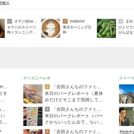
芸能人
オヤジ@sweets
maldoror
まめ
2
3
4
オヤジのスイーツ
東京モーニング日
ひとりで
時々ランニングブ
和
がんばる
ログ
ディズニーレポ
スイー
TOKYO REAL CLOTHES 大人世代のリアルクローズ
「吉田さんちのファミリー日記」Powered by Ameba 吉田さんファミリーオフィシャルブログ
1
うす
本日のパークレポート（夏休
”白
みだけどそこまで混雑してな
い東京ディズニーリゾート
40代からの大人カジュアルを品良く着こなすファッションブログ
「吉田さんちのファミリー日記」Powered by Ameba 吉田さんファミリーオフィシャルブログ
2
つい
本日のパークレポート（パー
ラン
クからいったん出て、ちいか
わを観てきました。）
*
「吉田さんちのファミリー日記」Powered by Ameba 吉田さんファミリーオフィシャルブログ
3