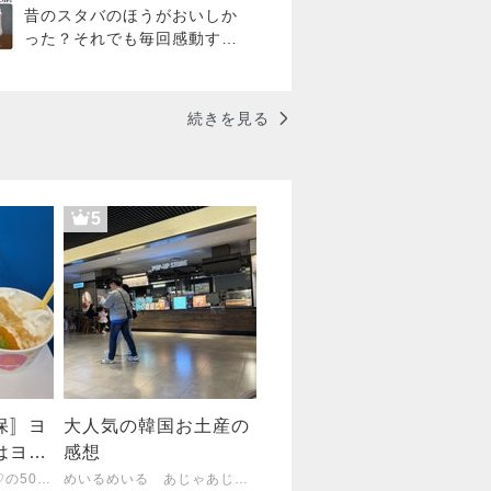
ました
昔のスタバのほうがおいしか
った？それでも毎回感動する
限定フラペチーノ
続きを見る
5
保〛ヨ
大人気の韓国お土産の
はヨア
感想
グルト
関西在住puchirieko♡の50代ゆるっと楽しい日々の備忘録ブログ(⁠*⁠˘⁠︶⁠˘⁠*⁠)⁠.⁠｡⁠*⁠♡
めいるめいる あじゃあじゃ－ほぼ韓国ソウル旅行－