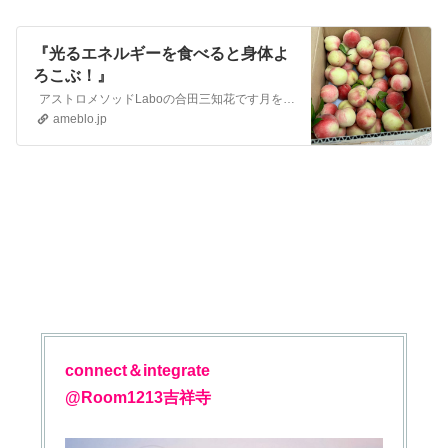
『光るエネルギーを食べると身体よ
ろこぶ！』
アストロメソッドLaboの合田三知花です月を癒して太陽を生きる 占星術のその先へ➡︎💞 久しぶりに栄久さんの朝食で、食べる瞑想してきました。 『…
ameblo.jp
connect＆integrate
@Room1213吉祥寺