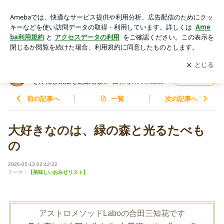
大好きなのは、緑の森と光るたべもの | 潜在意識に届く占星学
とセラピーワーク「月を浄化し太陽を起動せよ」 吉祥寺Room
アプリをダウンロードして
ブログの更新通知
を受け取りまし
開く
1213
ょう。
潜在意識に届く占星学とセラピーワーク「月
フォロー
を浄化し太陽を起動せよ」 吉祥寺Room1213
前の記事へ
一覧
次の記事へ
大好きなのは、緑の森と光るたべも
の
2026-05-13 02:42:22
テーマ：
【美味しいおみせリスト】
アストロメソッドLaboの合田三知花です