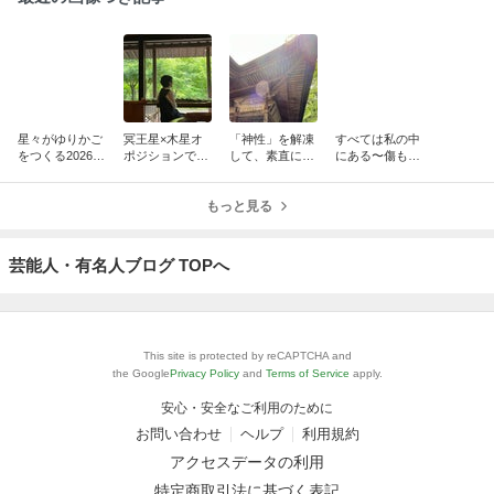
星々がゆりかご
冥王星×木星オ
「神性」を解凍
すべては私の中
をつくる2026盛
ポジションで、
して、素直に生
にある〜傷も癒
夏～鹿が教えて
座右の銘を見直
きる～木星は獅
しも私もあなた
くれた温泉①～
す
子座へ～
も
もっと見る
芸能人・有名人ブログ TOPへ
This site is protected by reCAPTCHA and
the Google
Privacy Policy
and
Terms of Service
apply.
安心・安全なご利用のために
お問い合わせ
ヘルプ
利用規約
アクセスデータの利用
特定商取引法に基づく表記