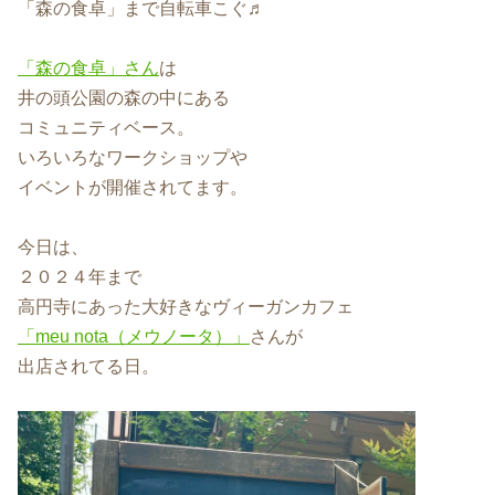
「森の食卓」まで自転車こぐ♬
「森の食卓」さん
は
井の頭公園の森の中にある
コミュニティベース。
いろいろなワークショップや
イベントが開催されてます。
今日は、
２０２４年まで
高円寺にあった大好きなヴィーガンカフェ
「meu nota（メウノータ）」
さんが
出店されてる日。