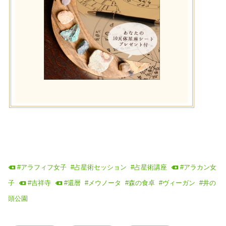
#
アラフィフ女子
#
占星術セッション
#
占星術講座
#
アラカン女
子
#
吉祥寺
#
還暦
#
メウノータ
#
森の食卓
#
ヴィーガン
#
井の
頭公園