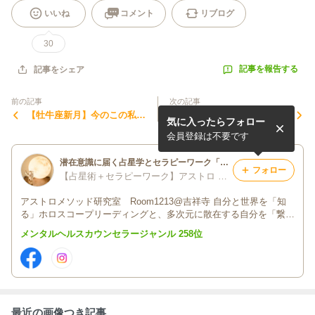
いいね
コメント
リブログ
30
記事を報告する
記事をシェア
前の記事
次の記事
【牡牛座新月】今のこの私の
【蠍座満月】それって持ち続
気に入ったらフォロー
ままで、また変革を始めよう
けていいの？強制手放し週間
会員登録は不要です
潜在意識に届く占星学とセラピーワーク「月を浄化し太陽を起動せよ」 吉祥寺Room1213
フォロー
【占星術＋セラピーワーク】アストロ セラピスト 三知花 @吉祥寺
アストロメソッド研究室 Room1213@吉祥寺 自分と世界を「知
る」ホロスコープリーディングと、多次元に散在する自分を「繋
ぐ」セラピー＆ワークで、ミッドライフ・クライシスからの陽転を
メンタルヘルスカウンセラージャンル 258位
サポートしています。
最近の画像つき記事