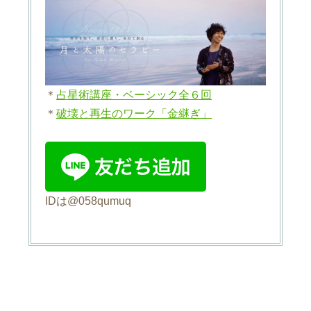
＊
占星術講座・ベーシック全６回
＊
破壊と再生のワーク「金継ぎ」
IDは@058qumuq