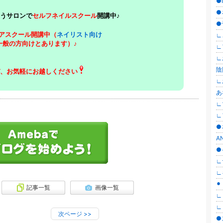
●I
●
うサロンで
セルフネイルスクール
開講中♪
●
アスクール
開講中（
ネイリスト向け
∟
一般の方向けとあります）♪
∟
∟
陰
、お気軽にお越しください
∟
あ
∟
∟
●
AN
●
∟
∟
⚫
記事一覧
画像一覧
∟
∟
次ページ
>>
●