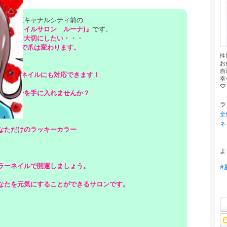
市博多区キャナルシティ前の
on Luna (ネイルサロン ルーナ)』
です。
たの爪を大切にしたい・・・
寧なケアで爪は変わります。
性
お
自
トラブルネイルにも対応できます！
幸
♡
そ、幸せを手に入れませんか？
ラ
全
ネ
なただけのラッキーカラー
よ
ラーネイルで開運しましょう。
#
なたを元気にすることができるサロンです。