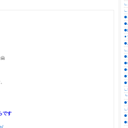
∟
∟
●
●
●
⚫
●
∟
●
🤗
●
●
●
す。
●
∟
┗
●
∟
らです
●ブ
●
e/