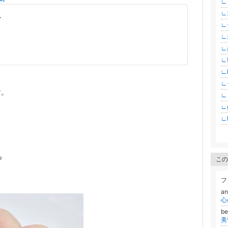
∟
∟
ナ
∟
∟
∟
∟
∟H
∟
す。
∟
∟g
∟
も
この
フ
a
be
美