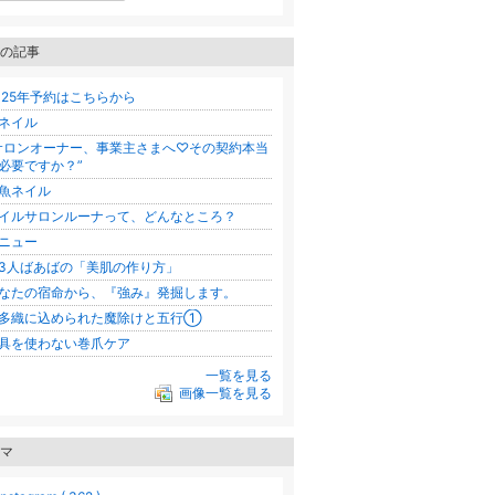
の記事
025年予約はこちらから
ネイル
サロンオーナー、事業主さまへ♡その契約本当
必要ですか？”
魚ネイル
イルサロンルーナって、どんなところ？
ニュー
3人ばあばの「美肌の作り方」
なたの宿命から、『強み』発掘します。
多織に込められた魔除けと五行①
具を使わない巻爪ケア
一覧を見る
画像一覧を見る
マ