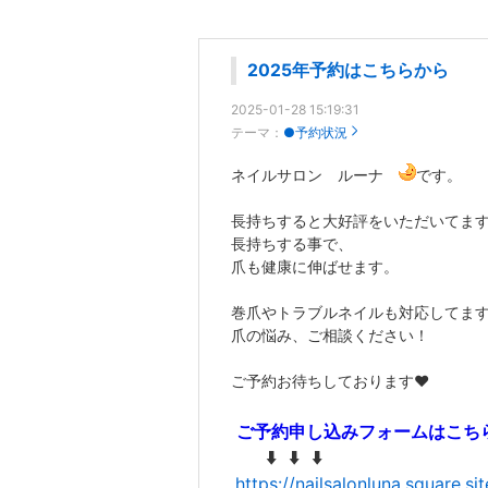
2025年予約はこちらから
2025-01-28 15:19:31
テーマ：
●予約状況
ネイルサロン ルーナ
です。
長持ちすると大好評をいただいてます
長持ちする事で、
爪も健康に伸ばせます。
巻爪やトラブルネイルも対応してま
爪の悩み、ご相談ください！
ご予約お待ちしております❤️
ご予約申し込みフォームはこち
⬇️ ⬇️ ⬇️
https://nailsalonluna.square.sit