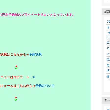
最新
の完全予約制のプライベートサロンとなっています。
2
海
”
に
金
ネ
メ
約状況はこちらから→
予約状況
孫
あ
博
器
メニューはコチラ →
☆
約フォームはこちらから→
予約について
テー