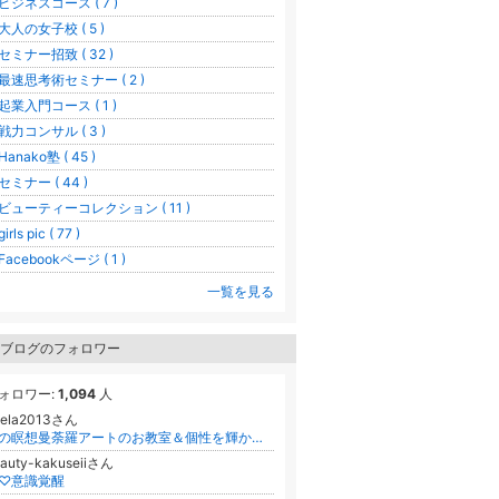
ビジネスコース ( 7 )
大人の女子校 ( 5 )
セミナー招致 ( 32 )
最速思考術セミナー ( 2 )
起業入門コース ( 1 )
戦力コンサル ( 3 )
anako塾 ( 45 )
セミナー ( 44 )
ビューティーコレクション ( 11 )
irls pic ( 77 )
Facebookページ ( 1 )
一覧を見る
ブログのフォロワー
ォロワー:
1,094
人
nela2013さん
心の瞑想曼荼羅アートのお教室＆個性を輝かせるISD個性心理学～Anela～大分市
auty-kakuseiiさん
♡意識覚醒