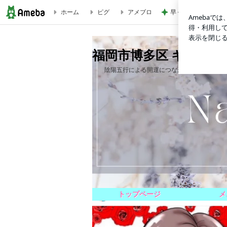
ホーム
ピグ
アメブロ
早く買わなかったこ
福岡市博多区 キャナルシティ前のヒーリング＆ネイルサロン
福岡市博多区 キャナ
陰陽五行による開運につながる、宿命ネイル、
トップページ
メ