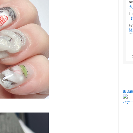
ne
大
l
s
田原
バナ