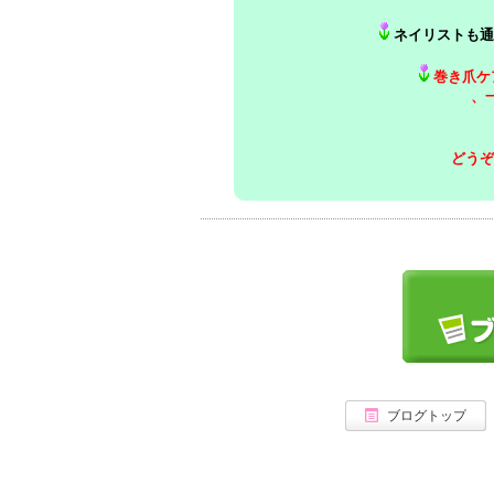
ネイリストも通
巻き爪ケ
、
どうぞ
ブログトップ