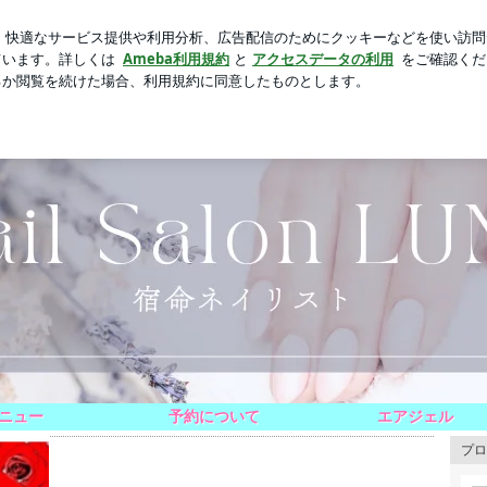
とを後悔した物
芸能人ブログ
人気ブログ
新規登録
 ルーナ
ルシティ前のヒーリング＆ネイルサロン
ラッキーカラーネイルはじめました☆
ニュー
予約について
エアジェル
プロ