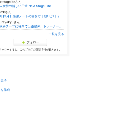
xtstagelifeさん
人女性の新しい日常 Next Stage Life
lmmkさん
【1日3分】感謝ノートの書き方｜願いが叶う毎日の習慣と秘訣
yurayakyuさん
健康をテーマに福岡で出張整体、トレーナーで活動中！
一覧を見る
フォロー
フォローすると、このブログの更新情報が届きます。
由美子
ーを作成