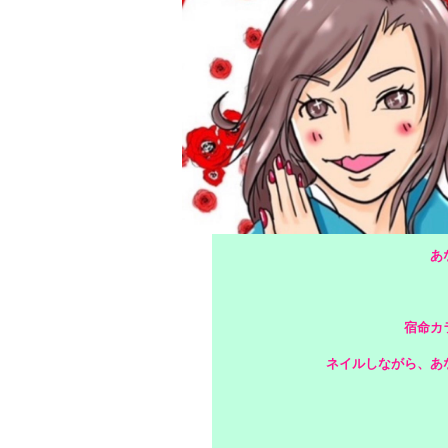
福岡
『Nail Sal
あな
丁
巻き爪・
今年こ
あ
宿命カ
ネイルしながら、あ