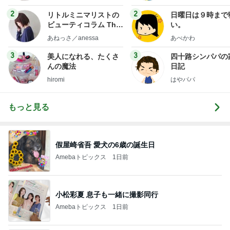
フ】
2
2
リトルミニマリストの
日曜日は９時まで
ビューティコラム The
い。
little minimalist's bea
あねっさ／anessa
あべかわ
uty colum
3
3
美人になれる、たくさ
四十路シンパパの
んの魔法
日記
hiromi
はやパパ
もっと見る
假屋崎省吾 愛犬の6歳の誕生日
Amebaトピックス
1日前
小松彩夏 息子も一緒に撮影同行
Amebaトピックス
1日前