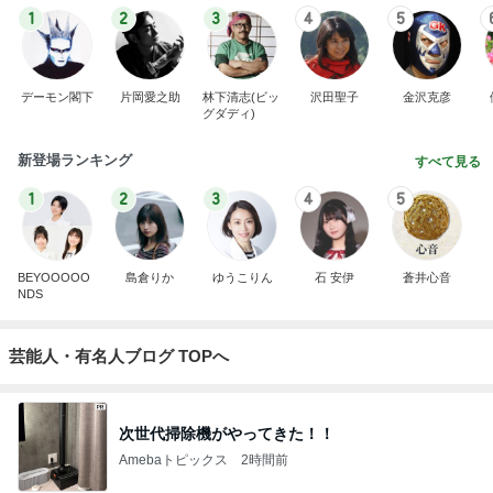
1
2
3
4
5
デーモン閣下
片岡愛之助
林下清志(ビッ
沢田聖子
金沢克彦
グダディ)
新登場ランキング
すべて見る
1
2
3
4
5
BEYOOOOO
島倉りか
ゆうこりん
石 安伊
蒼井心音
NDS
芸能人・有名人ブログ TOPへ
次世代掃除機がやってきた！！
Amebaトピックス
2時間前