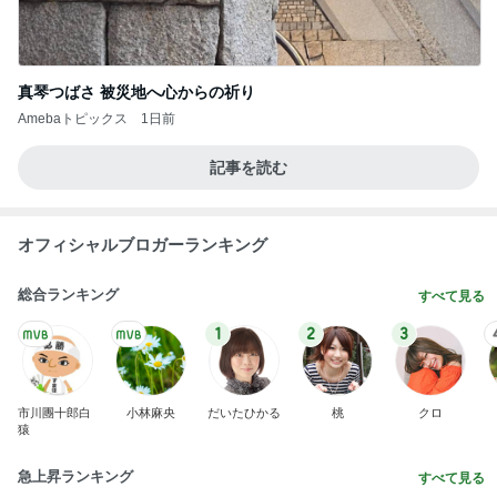
真琴つばさ 被災地へ心からの祈り
Amebaトピックス
1日前
記事を読む
オフィシャルブロガーランキング
総合ランキング
すべて見る
1
2
3
市川團十郎白
小林麻央
だいたひかる
桃
クロ
猿
急上昇ランキング
すべて見る