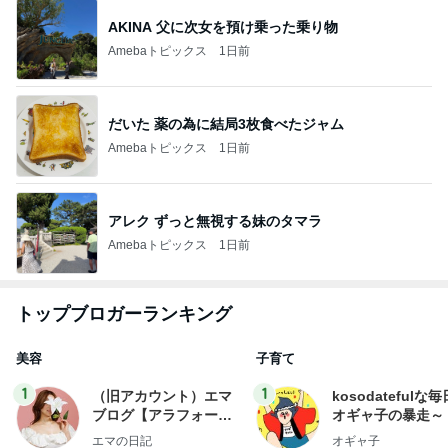
AKINA 父に次女を預け乗った乗り物
Amebaトピックス
1日前
だいた 薬の為に結局3枚食べたジャム
Amebaトピックス
1日前
アレク ずっと無視する妹のタマラ
Amebaトピックス
1日前
トップブロガーランキング
美容
子育て
1
1
（旧アカウント）エマ
kosodatefulな毎
ブログ【アラフォー会
オギャ子の暴走～
社売却セカンドライ
エマの日記
オギャ子