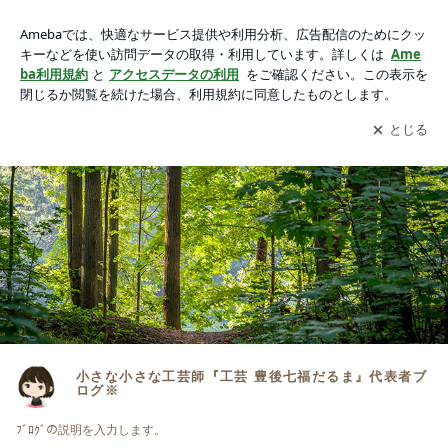
小さな小さな工芸師『工芸 豊後七福だるま』代表者ブログ※
アプリをダウンロードして
ブログの更新通知
を受け取りまし
開く
ょう。
小さな小さな工芸師『工芸 豊後七福だるま』代表者ブ
ログ※
ﾌﾞﾛｸﾞの説明を入力します。