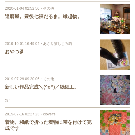
2020-01-04 02:52:50
・
その他
達磨屋。豊後七福だるま。縁起物。
2019-10-01 16:49:04
・
あさり猫しじみ猫
おやつ✌
2019-07-29 09:20:06
・
その他
新しい作品完成＼(^o^)／紙細工。
1
2019-07-16 02:27:23
・
clover's
着物。和紙で折った着物に帯を付けて完
成です