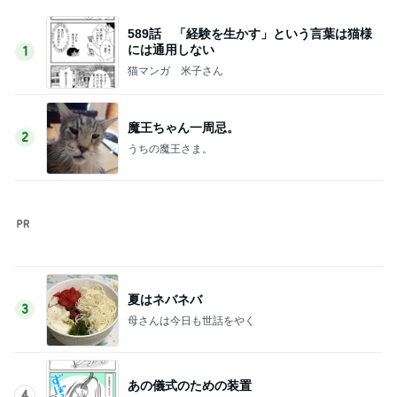
589話 「経験を生かす」という言葉は猫様
には通用しない
1
猫マンガ 米子さん
魔王ちゃん一周忌。
2
うちの魔王さま。
夏はネバネバ
3
母さんは今日も世話をやく
あの儀式のための装置
4