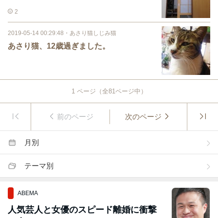
2
2019-05-14 00:29:48
・
あさり猫しじみ猫
あさり猫、12歳過ぎました。
1
ページ（全
81
ページ中）
前のページ
次のページ
月別
テーマ別
ABEMA
人気芸人と女優のスピード離婚に衝撃