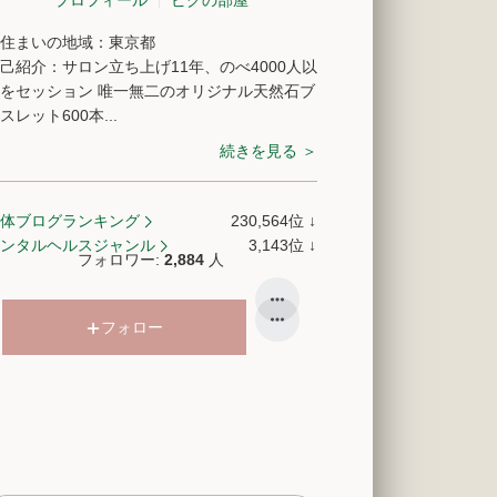
住まいの地域：
東京都
己紹介：
サロン立ち上げ11年、のべ4000人以
をセッション 唯一無二のオリジナル天然石ブ
スレット600本...
続きを見る ＞
体ブログランキング
230,564
位
↓
ラ
ンタルヘルスジャンル
3,143
位
↓
フォロワー:
2,884
人
ン
ラ
キ
ン
ン
キ
フォロー
グ
ン
下
グ
降
下
降
テーマ