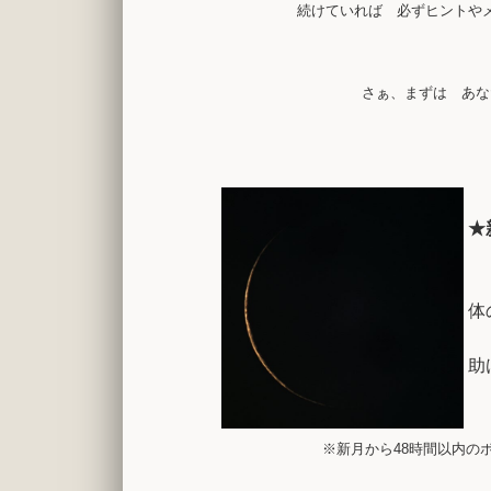
続けていれば 必ずヒントや
さぁ、まずは あな
★
体
助
※新月から48時間以内の