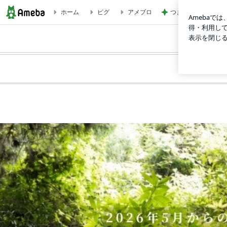
つま先が冷たくない
ホーム
ピグ
アメブロ
心ゆくままに味わう新月瞑想●ノイズゼロは今日１８時０７分 
プロフィール
プログ