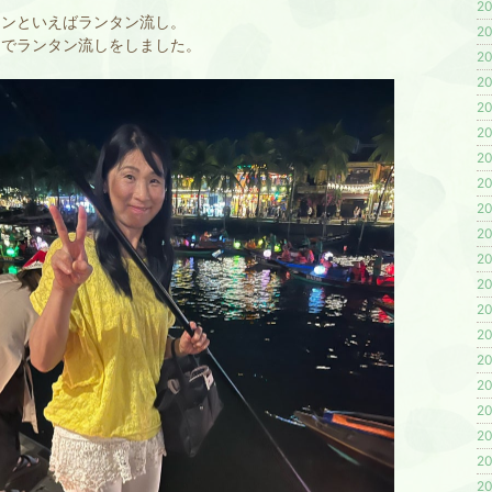
20
アンといえばランタン流し。
20
なでランタン流しをしました。
20
20
20
20
20
20
20
20
20
20
20
20
20
20
20
20
20
20