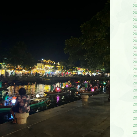
20
20
20
20
20
20
20
20
20
20
20
20
20
20
20
20
20
20
20