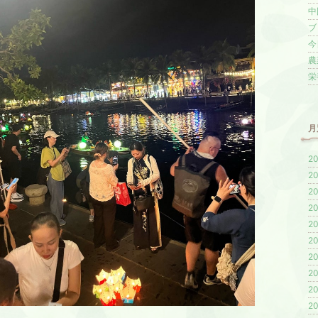
中
ブロ
今
農業
栄
月
20
20
20
20
20
20
20
20
20
20