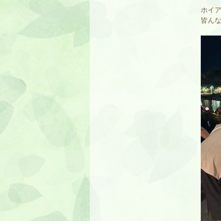
ホイ
皆ん