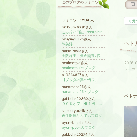
このブログのフォロワ
ー
フォロワー:
294
人
元
pick-up-trashさん
ごみ拾い日記 Toshi Shiraiwa【 静岡 】
meiying0125さん
ベト
陳美澪
noble-styleさん
大阪梅田 天命開運⭐︎四柱推命 〜縁ある方々を開運に導く〜
morimotokiさん
2026-0
morimotokiのブログ
テーマ
a10314827さん
【ブッダの真の悟り、解脱を体現したい方のための専門指導】 世間にはびこる偽物の悟り、覚者達から離れ、自己の真相を体現したい方の場
hanamasa25さん
hanamasa25のブログ
ベト
gabbeh-20360さん
９０％オフ ◆１円 ペルシャ絨毯◆
saiseiiryou-tkさん
再生医療なんでもブログ
pyon-tanishiさん
pyon-pyonのブログ
gabbeh-20274さん