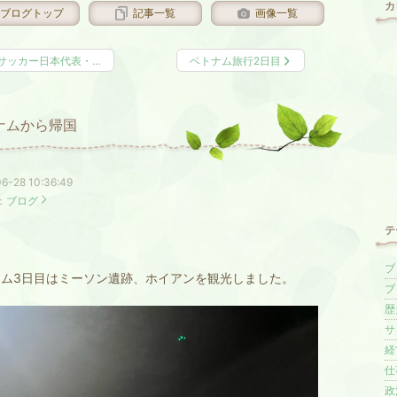
カ
ブログトップ
記事一覧
画像一覧
サッカー日本代表・…
ベトナム旅行2日目
ナムから帰国
6-28 10:36:49
：
ブログ
テ
ブロ
ナム3日目はミーソン遺跡、ホイアンを観光しました。
ブ
歴史
サ
経営
仕事
政治