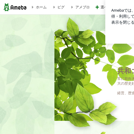
ホーム
ピグ
アメブロ
選べず両方つけたト
ベトナムから帰国 | 共和ゴム代表取締役・寺阪のブログ
共和
常に前向
大の歴史
経営、歴