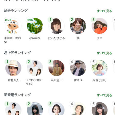
総合ランキング
すべて見る
1
2
3
市川團十郎白
小林麻央
だいたひかる
桃
クロ
猿
急上昇ランキング
すべて見る
1
2
3
4
5
木村直人
BEYOOOOO
美川憲一
吉岡淳
水森かおり
NDS
新登場ランキング
すべて見る
1
2
3
4
5