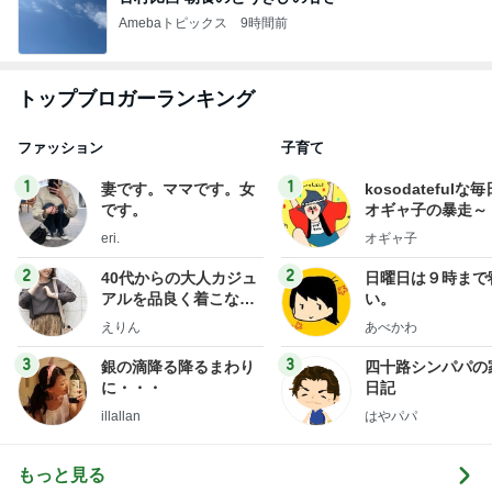
Amebaトピックス
9時間前
トップブロガーランキング
ファッション
子育て
1
1
妻です。ママです。女
kosodatefulな毎
です。
オギャ子の暴走～
eri.
オギャ子
2
2
40代からの大人カジュ
日曜日は９時まで
アルを品良く着こなす
い。
ファッションブログ
えりん
あべかわ
3
3
銀の滴降る降るまわり
四十路シンパパの
に・・・
日記
illallan
はやパパ
もっと見る