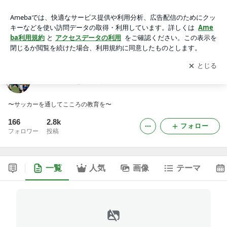
転んだら起きろ、それでいい。
アプリをダウンロードして
ブログの更新通知
を受け取りまし
開く
ょう。
転んだら起きろ、それでいい。
〜サッカーを通してこころの教育を〜
166
2.8k
フォロー
フォロワー
投稿
一覧
人気
画像
テーマ