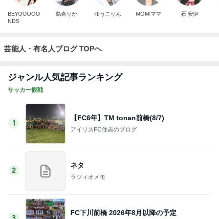
BEYOOOOO
島倉りか
ゆうこりん
MOMIママ
石 安伊
NDS
芸能人・有名人ブログ TOPへ
ジャンル人気記事ランキング
サッカー観戦
【FC6年】TM tonan前橋(8/7)
1
アイリスFC住吉のブログ
ネタ
2
ラツィオメモ
FC下川前橋 2026年8月以降の予定
3