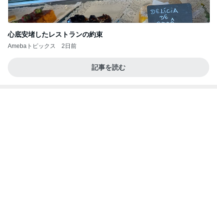
汚れた布団を洗い洗濯機フル稼働
Amebaトピックス
10時間前
平和を守る
ブルーサファイア
3日前
天井の木が落ち着く心地良い寝室
Amebaトピックス
2日前
良い氣分や妄想のワークを重ねても引き寄せが起き
ない理由
心のブレーキを外して引き寄せを加速させる方法：
4日前