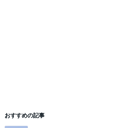
おすすめの記事
悩んだハウスメーカー選びの決め手
Amebaトピックス
2日前
神がかってる掃除機
Amebaトピックス
23時間前