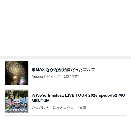
地味にうまい豆苗とちくわの副菜
Amebaトピックス
2日前
日東駒専や産近甲龍は英語よりも国語の攻略が重視
される、のかもしれない。
Bank of Dreamの公営競技はどこへ行く
11日前
橋本じゅん 朝のファミレスで台本読み
Amebaトピックス
1日前
【秩父鉄道】８/２～１１/３０開催 ガリガリ君が