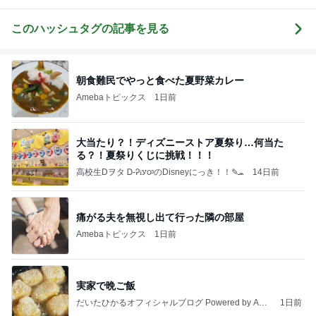
る？！夏祭りくじに挑戦！！！
高校生Dヲタ Ꭰ-ᎮꭵꭹꭴのDisneyにっき！！✎ܚ
14日前
痛がる夫を無視し出て行った隣の部屋
Amebaトピックス
1日前
実家で晩ご飯
だいたひかるオフィシャルブログ Powered by Ame
1日前
ba
空き容器で水鉄砲と戦う小学生
Amebaトピックス
1日前
わあ喉は‥
藤田朋子オフィシャルブログ「笑顔の種と眠る犬」
2日前
Powered by Ameba