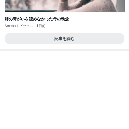
母も欲しがった1体千円のお守り
Amebaトピックス
1日前
「自分のことは自分でする」の呪い
ワタナベ薫オフィシャルブログ「美人になる方
11日前
法」Powered by Ameba
PCも入った見た目も素敵なバッグ
Amebaトピックス
1日前
朝のルーティン
渡辺美奈代オフィシャルブログ「Minayo Land」P
2日前
owered by Ameba