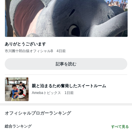
記事を読む
親と泊まるため奮発したスイートルーム
Amebaトピックス
1日前
オフィシャルブロガーランキング
総合ランキング
すべて見る
1
2
3
市川團十郎白
小林麻央
だいたひかる
桃
クロ
猿
急上昇ランキング
すべて見る
1
2
3
4
5