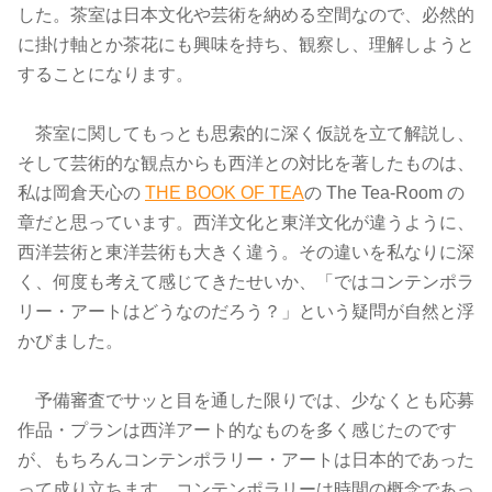
した。
茶室は日本文化や芸術を納める空間なので、
必然的
に掛け軸とか茶花にも興味を持ち、観察し、
理解しようと
することになります。
茶室に関してもっとも思索的に深く仮説を立て解説し、
そして芸術的な観点からも西洋との対比を著したものは、
私は岡倉天心の
THE BOOK OF TEA
の The Tea-Room の
章だと思っています。西洋文化と東洋文化が違うように、
西洋芸術と東洋芸術も大きく違う。その違いを私なりに深
く、
何度も考えて感じてきたせいか、「ではコンテンポラ
リー・
アートはどうなのだろう？」という疑問が自然と浮
かびました。
予備審査でサッと目を通した限りでは、少なくとも応募
作品・
プランは西洋アート的なものを多く感じたのです
が、
もちろんコンテンポラリー・
アートは日本的であった
って成り立ちます。
コンテンポラリーは時間の概念であっ