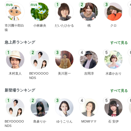
木村直人
BEYOOOOO
美川憲一
吉岡淳
水森かおり
NDS
新登場ランキング
すべて見る
1
2
3
4
5
BEYOOOOO
島倉りか
ゆうこりん
MOMIママ
石 安伊
NDS
Ameba殿堂入りブログ
北斗晶
中川翔子
辻希美