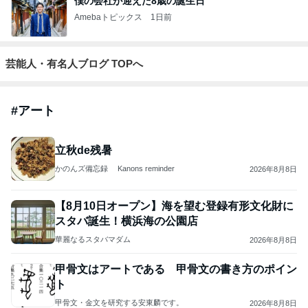
立秋de残暑
かのんズ備忘録 Kanons reminder
2026年8月8日
【8月10日オープン】海を望む登録有形文化財に
スタバ誕生！横浜海の公園店
華麗なるスタバマダム
2026年8月8日
甲骨文はアートである 甲骨文の書き方のポイン
ト
甲骨文・金文を研究する安東麟です。
2026年8月8日
このハッシュタグの記事を見る
朝食難民でやっと食べた夏野菜カレー
Amebaトピックス
1日前
大当たり？！ディズニーストア夏祭り…何当た