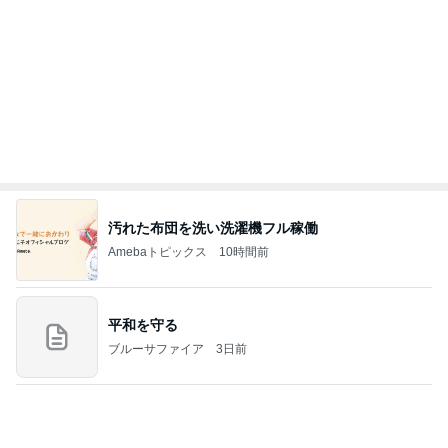
引き寄せ研究所
我慢の限界で飲んだ先生の処方
Amebaトピックス
1日前
こんな時代が来るとは誰が予想できただろうか？
浮浪の走り者のブログ
2日前
精神疾患の治療を受けられない現状
Amebaトピックス
14時間前
【新記事】これができる女性を男は手放せない！究