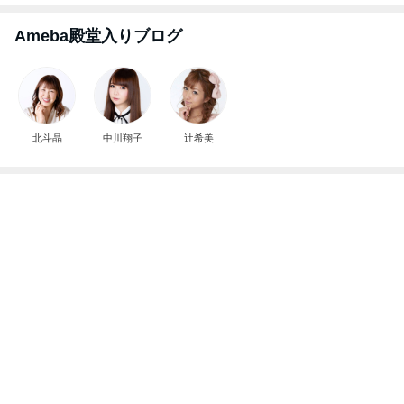
東MAX なかなか好調だったゴルフ
Amebaトピックス
10時間前
☆We're timelesz LIVE TOUR 2026 episode2 MO
MENTUM
☆☆☆ゆきちにっき☆☆☆
7日前
小麦粉を欲しがる夫の禁断症状
Amebaトピックス
1日前
病人アピールしてきたクソ義母
田舎のクソ義母vs都会育ちの嫁
2日前