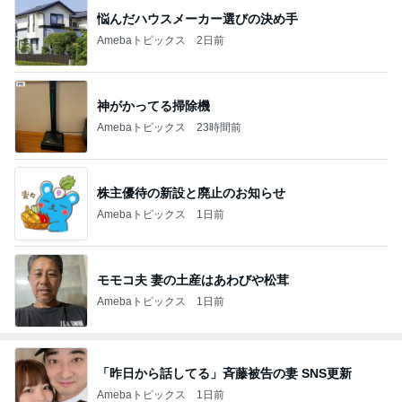
株主優待の新設と廃止のお知らせ
Amebaトピックス
1日前
モモコ夫 妻の土産はあわびや松茸
Amebaトピックス
1日前
「昨日から話してる」斉藤被告の妻 SNS更新
Amebaトピックス
1日前
実家で晩ご飯
だいたひかるオフィシャルブログ Powered by Ame
1日前
ba
「痛々しい」執行猶予中の近影に心配の声
Amebaトピックス
1日前