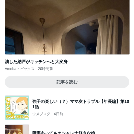
潰した納戸がキッチンへと大変身
Amebaトピックス
20時間前
記事を読む
強子の楽しい（？）ママ友トラブル【年長編】第10
1話
ウメブログ
4日前
障害あってもオシャレ大好きな娘
Amebaトピックス
1日前
能登揺れ、東北も⚠️夢見が増えて来ました❗️注意し
てください❗️
マリアオフィシャルブログ「ひむかの風にさそわれ
2日前
て」Powered by Ameba
コメダのコンプしたくなる可愛い食玩