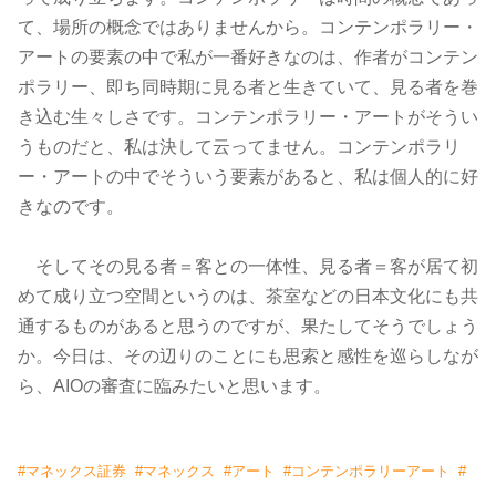
て、
場所の概念ではありませんから。コンテンポラリー・
アートの要素の中で私が一番好きなのは、
作者がコンテン
ポラリー、即ち同時期に見る者と生きていて、
見る者を巻
き込む生々しさです。コンテンポラリー・
アートがそうい
うものだと、私は決して云ってません。
コンテンポラリ
ー・アートの中でそういう要素があると、
私は個人的に好
きなのです。
そしてその見る者＝客との一体性、見る者＝
客が居て初
めて成り立つ空間というのは、
茶室などの日本文化にも共
通するものがあると思うのですが、
果たしてそうでしょう
か。今日は、
その辺りのことにも思索と感性を巡らしなが
ら、
AIOの審査に臨みたいと思います。
#
マネックス証券
#
マネックス
#
アート
#
コンテンポラリーアート
#