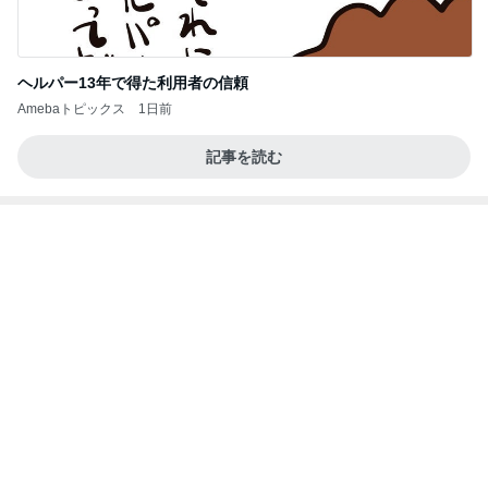
人生で1番美味しかったエッグタルト
Amebaトピックス
2日前
よし、タイ行こ
与儀大介
1日前
母のスマホが壊れたかと焦った訳
Amebaトピックス
1日前
㊗️喜びを分け合える未来❣️”【この混沌の理由】”⽇
本も⾦融リセットの準備をしてます ””
あいすくりーむ『めるころ』
3時間前