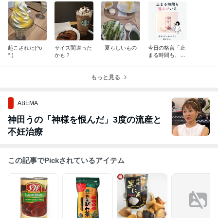
起こされた(^o
サイズ間違った
夏らしいもの
今日の格言「止
^;)
かも？
まる時間も、進
んでいる」
もっと見る
ABEMA
神田うの「神様を恨んだ」3度の流産と
不妊治療
この記事でPickされているアイテム