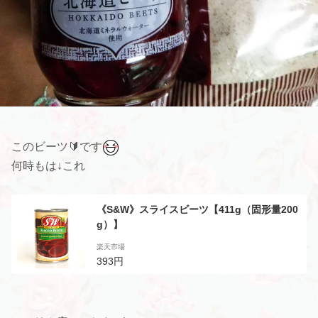
このビーツ🔰です
何時もは↓これ
《S&W》スライスビーツ【411g（固形量200
g）】
楽天市場
393円