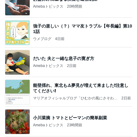
Amebaトピックス
20時間前
強子の楽しい（？）ママ友トラブル【年長編】第10
1話
ウメブログ
4日前
だいた 夫と一緒な息子の寛ぎ方
Amebaトピックス
2日前
能登揺れ、東北も⚠️夢見が増えて来ました❗️注意し
てください❗️
マリアオフィシャルブログ「ひむかの風にさそわれ
2日前
て」Powered by Ameba
小川菜摘 トマトとピーマンの簡単副菜
Amebaトピックス
23時間前