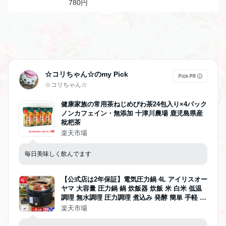
780円
☆コリちゃん☆のmy Pick
☆コリちゃん☆
健康家族の常用茶ねじめびわ茶24包入り×4パック
ノンカフェイン・無添加 十津川農場 鹿児島県産
枇杷茶
楽天市場
毎日美味しく飲んでます
【公式店は2年保証】電気圧力鍋 4L アイリスオー
ヤマ 大容量 圧力鍋 鍋 炊飯器 炊飯 米 白米 低温
調理 無水調理 圧力調理 煮込み 発酵 簡単 手軽 料
理 保温 コンパクト ホワイト レシピブック 蓋付
楽天市場
き 白 ホワイト 黒 ブラック PC-MA4 PMPC-MA4
[安心延長保証対象]