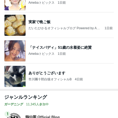
Amebaトピックス
1日前
実家で晩ご飯
だいたひかるオフィシャルブログ Powered by Ame
1日前
ba
「ナイスバディ」51歳の水着姿に絶賛
Amebaトピックス
1日前
ありがとうございます
市川團十郎白猿オフィシャルB
4日前
ジャンルランキング
ガーデニング
11,345人参加中
1
鶴仙園 Official Blog