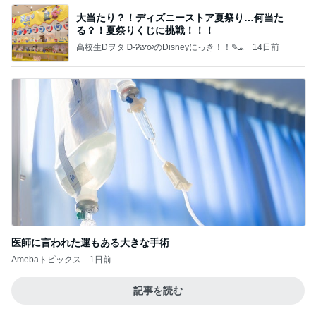
大当たり？！ディズニーストア夏祭り…何当た
る？！夏祭りくじに挑戦！！！
高校生Dヲタ Ꭰ-ᎮꭵꭹꭴのDisneyにっき！！✎ܚ
14日前
医師に言われた運もある大きな手術
Amebaトピックス
1日前
記事を読む