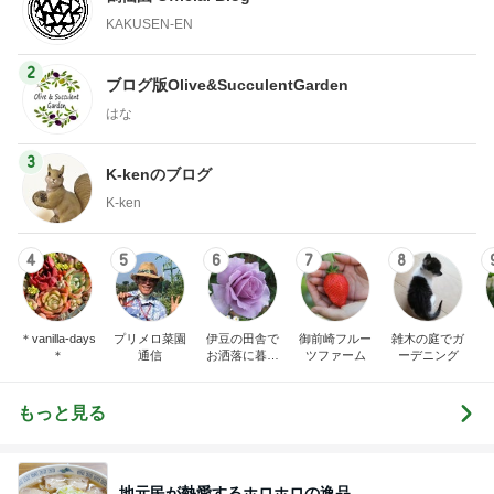
KAKUSEN-EN
2
ブログ版Olive&SucculentGarden
はな
3
K-kenのブログ
K-ken
4
5
6
7
8
＊vanilla-days
プリメロ菜園
伊豆の田舎で
御前崎フルー
雑木の庭でガ
＊
通信
お洒落に暮ら
ツファーム
ーデニング
す
もっと見る
地元民が熱愛するホロホロの逸品