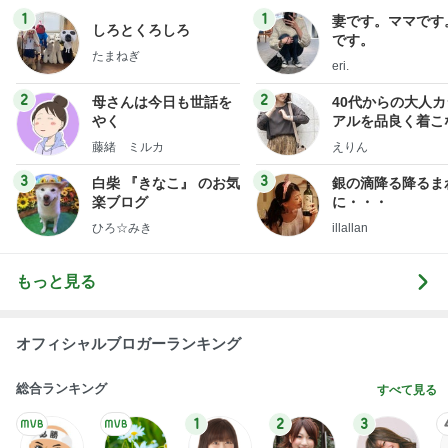
1
1
妻です。ママです
しろとくろしろ
です。
たまねぎ
eri.
2
2
母さんは今日も世話を
40代からの大人
やく
アルを品良く着こ
ファッションブロ
藤緒 ミルカ
えりん
3
3
白柴 『きなこ』 のお気
銀の滴降る降るま
楽ブログ
に・・・
ひろ☆みき
illallan
もっと見る
オフィシャルブロガーランキング
総合ランキング
すべて見る
1
2
3