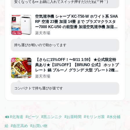
安くなってる👀 お鍋に入れてスイッチ押すだけだね( *´艸｀)
空気清浄機 シャープ KC-T50-W ホワイト系 SHA
RP 空清 23畳 加湿 14畳 まで プラズマクラスタ
ー7000 KC-U50 の前型番 加湿空気清浄機 加湿器
花粉運転 黄砂 黄砂対策 スピード循環気流 脱臭
楽天市場
集じん PM2.5対応 kct50 KCT50 リビング 寝室 新
生活 エクプラ特選
持ち運びが軽いので助かってます
【さらに15%OFF！〜8/11 1:59】 ★公式限定特
典あり★【10%OFF】【BRUNO 公式】 ホットプ
レート 鍋 ブルーノ グランデ 大型 プレート2種
鍋 焼肉 おしゃれ たこ焼き器 深鍋 最大250℃ 無
楽天市場
段階調整 BOE026 brunoメッセージカード 対応
引っ越し祝い 入学祝い
コンパクトで持ち運びが楽です
#
北海道
#
ビーツ
#
黒ニンニク
#
お茶時間
#
モリンガ茶
#
水分補
給
#
血圧高め
#
お買い物