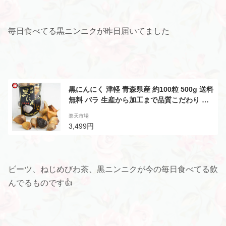
毎日食べてる黒ニンニクが昨日届いてました
黒にんにく 津軽 青森県産 約100粒 500g 送料
無料 バラ 生産から加工まで品質こだわり 波
動 黒にんにく 青森産 黒にんにく黒にんにく
楽天市場
送料無料 にんにく 青森県産 津軽 お礼 黒ニン
3,499円
ニク 熟成黒にんにく 青森 黒にんにく 父 誕生
日プレゼント お歳暮 免疫力アップ
ビーツ、ねじめびわ茶、黒ニンニクが今の毎日食べてる飲
んでるものです👍