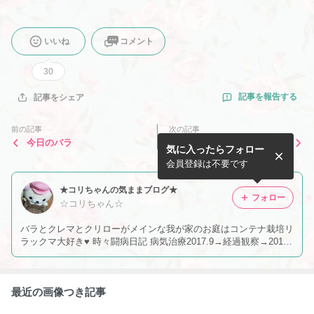
いいね
コメント
30
記事を報告する
記事をシェア
前の記事
次の記事
今日のバラ
2020/05/20
気に入ったらフォロー
会員登録は不要です
★コリちゃんの気ままブログ★
フォロー
☆コリちゃん☆
バラとクレマとクリローがメインな我が家のお庭はコンテナ栽培リ
ラックマ大好き♥️ 時々闘病日記 病気治療2017.9→経過観察→2019.
3再発→維持療法→再燃2020.12TC治療 ２０２１･２からリムちゃ
ん２０２３.4中止再々再発手術TC→TC+アバ→アバ終了 経過観察
に
最近の画像つき記事