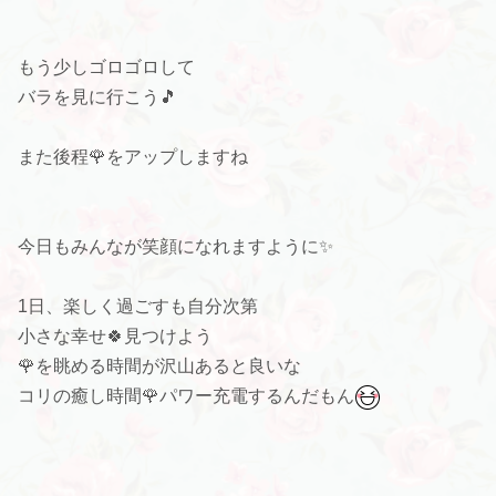
もう少しゴロゴロして
バラを見に行こう🎵
また後程🌹をアップしますね
今日もみんなが笑顔になれますように✨
1日、楽しく過ごすも自分次第
小さな幸せ🍀見つけよう
🌹を眺める時間が沢山あると良いな
コリの癒し時間🌹パワー充電するんだもん