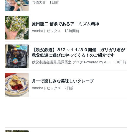
与儀大介
1日前
原田龍二 信条であるアニミズム精神
Amebaトピックス
13時間前
【秩父鉄道】８/２～１１/３０開催 ガリガリ君が
秩父鉄道に遊びにやってくる！のご紹介です
秩父市議会議員 黒澤秀之 ブログ Powered by Ame
10日前
ba
月一で楽しみな美味しいクレープ
Amebaトピックス
2日前