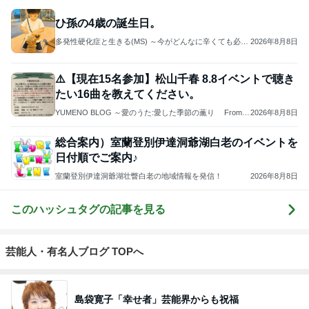
ひ孫の4歳の誕生日。
多発性硬化症と生きる(MS) ～今がどんなに辛くても必ず
2026年8月8日
笑える時が来る～
⚠️【現在15名参加】松山千春 8.8イベントで聴き
たい16曲を教えてください。
YUMENO BLOG ～愛のうた:愛した季節の薫り From th
2026年8月8日
e 1960s to 2020s Music Diary notebook～ 夢野旅人
総合案内）室蘭登別伊達洞爺湖白老のイベントを
日付順でご案内♪
室蘭登別伊達洞爺湖壮瞥白老の地域情報を発信！
2026年8月8日
このハッシュタグの記事を見る
芸能人・有名人ブログ TOPへ
島袋寛子「幸せ者」芸能界からも祝福