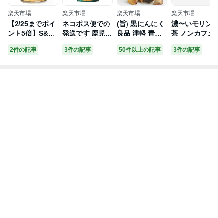
楽天市場
楽天市場
楽天市場
楽天市場
【2/25までポイ
ネコポス便での
(旨) 黒にんにく
濃〜いモリン
ント5倍】S&W
発送です 鹿児島
良品 津軽 青森
茶 ノンカフェ
スライスビーツ
県 十津川農場
県産 約100粒 50
ン 無漂白ティ
2件の記事
3件の記事
50件以上の記事
3件の記事
411g（固形量23
ねじめびわ茶24
0g 送料無料 バ
バッグ2gX30
6g）
ティーバッグ24
ラ 生産から加工
【メール便送
包入×3個セット
まで品質こだわ
無料】 スーパ
送料無料
り 【最近疲れや
ティー 奇跡の
すい】 波動 黒
GABA モリン
にんにく 青森産
黒にんにく 青森
県産 津軽 お礼
黒ニンニク 熟成
黒にんにく 青森
父 誕生日プレゼ
ント お歳暮