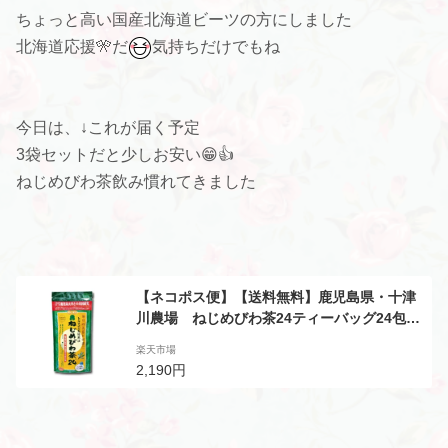
ちょっと高い国産北海道ビーツの方にしました
北海道応援🎌だ
気持ちだけでもね
今日は、↓これが届く予定
3袋セットだと少しお安い😁👍
ねじめびわ茶飲み慣れてきました
【ネコポス便】【送料無料】鹿児島県・十津
川農場 ねじめびわ茶24ティーバッグ24包入
×3個セット
楽天市場
2,190円