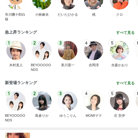
市川團十郎白
小林麻央
だいたひかる
桃
クロ
猿
急上昇ランキング
すべて見る
1
2
3
4
5
木村直人
BEYOOOOO
美川憲一
吉岡淳
水森かおり
NDS
新登場ランキング
すべて見る
1
2
3
4
5
BEYOOOOO
島倉りか
ゆうこりん
MOMIママ
石 安伊
NDS