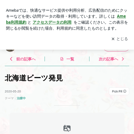
北海道ビーツ発見 | ★コリちゃんの気ままブログ★
アプリをダウンロードして
ブログの更新通知
を受け取りまし
開く
ょう。
★コリちゃんの気ままブログ★
フォロー
前の記事へ
一覧
次の記事へ
北海道ビーツ発見
2020-05-20
テーマ：
治療中