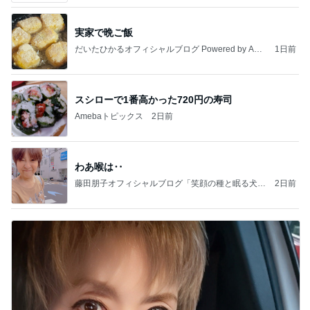
実家で晩ご飯
だいたひかるオフィシャルブログ Powered by Ame
1日前
ba
スシローで1番高かった720円の寿司
Amebaトピックス
2日前
わあ喉は‥
藤田朋子オフィシャルブログ「笑顔の種と眠る犬」
2日前
Powered by Ameba