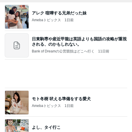
アレク 喧嘩する兄弟だった妹
Amebaトピックス
1日前
日東駒専や産近甲龍は英語よりも国語の攻略が重視
される、のかもしれない。
Bank of Dreamの公営競技はどこへ行く
11日前
モト冬樹 吠える準備をする愛犬
Amebaトピックス
1日前
よし、タイ行こ