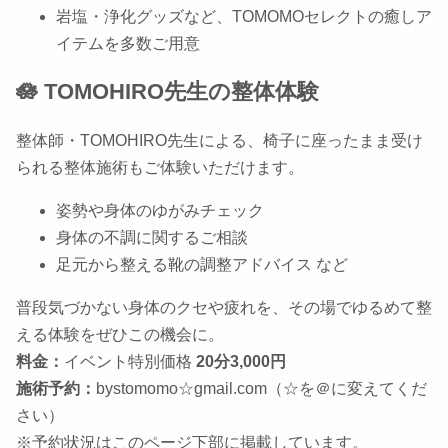
岩塩・浄化グッズなど、TOMOMOセレクトの癒しア
イテムを多数ご用意
🪷 TOMOHIRO先生の整体体験
整体師・TOMOHIRO先生による、椅子に座ったまま受け
られる整体施術もご体験いただけます。
姿勢や身体のゆがみチェック
身体の不調に関するご相談
足元から整える靴の調整アドバイス など
普段気づかない身体のクセや疲れを、その場でゆるめて整
える体験をぜひこの機会に。
料金：
イベント特別価格
20分3,000円
施術予約：
bystomomo☆gmail.com（☆を＠に変えてくだ
さい）
※予約状況はこのページ下部に掲載しています。