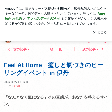
スピリチュアルイベント | TOMOMOの道標
アプリをダウンロードして
ブログの更新通知
を受け取りまし
開く
ょう。
TOMOMOの道標
フォロー
前の記事へ
一覧
次の記事へ
Feel At Home｜癒しと氣づきのヒー
リングイベント in 伊丹
2026-06-27 09:56:16
テーマ：
お知らせ
「なんとなく氣になる」その直感が、あなたを整えるサイ
ン。