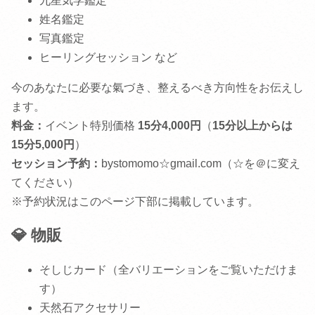
九星気学鑑定
姓名鑑定
写真鑑定
ヒーリングセッション など
今のあなたに必要な氣づき、整えるべき方向性をお伝えし
ます。
料金：
イベント特別価格
15分4,000円
（
15分以上からは
15分5,000円
）
セッション予約：
bystomomo☆gmail.com（☆を＠に変え
てください）
※予約状況はこのページ下部に掲載しています。
💎 物販
そしじカード（全バリエーションをご覧いただけま
す）
天然石アクセサリー