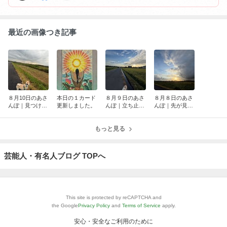
最近の画像つき記事
８月10日のあさ
本日の１カード
８月９日のあさ
８月８日のあさ
んぽ｜見つけた
更新しました。
んぽ｜立ち止ま
んぽ｜先が見え
もん勝ち♪
る時間
ない時こそ
もっと見る
芸能人・有名人ブログ TOPへ
This site is protected by reCAPTCHA and
the Google
Privacy Policy
and
Terms of Service
apply.
安心・安全なご利用のために