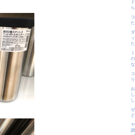
ド
ら
コ
た
ダ
ッ
た
ミ
の
な
コ
り
お
し
し
ゼ
ど
ヤ
調