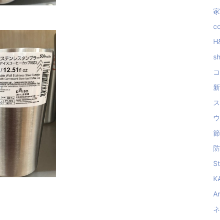
家
co
H&
sh
コ
新
ス
ウ
節
防
St
KA
Am
ネ