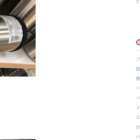
ど
ブ
就
携
ペ
バ
メ
ス
ボ
パ