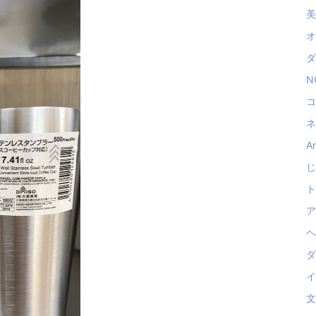
美
オ
ダ
N
コ
ネ
A
じ
ト
ア
ヘ
ダ
イ
文