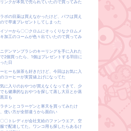
リンクが本気で売られていたので買ってみた
ラボの目薬は買えなかったけど、パフは買え
ので早速プレゼントしてしまった
イソーから〇〇クロムにそっくりなクロムメ
キ加工のコームが色々出ていたので買ってみ
ニデンマンブラシのキーリングを手に入れた
で2個買ったら、1個はプレゼントする羽目に
った日
ーヒーも抹茶も好きだけど、今回はお気に入
のコーヒーが実質値上げになってた
気に入りのおやつが買えなくなってきて、少
でも健康的なおやつを探して蒸し大豆とか蒸
黒豆も
ラチンとコラーゲンと寒天を買ってみたけ
、使い方が全部違うから面白い
〇〇トレディが会社支給のファンウエア、空
服で配達してた。ワンコ用も探したらあるけ