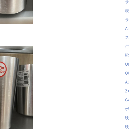
サ
表
ラ
Am
ス
付
靴 
U
GU
AG
ZA
GA
ボ
映
映