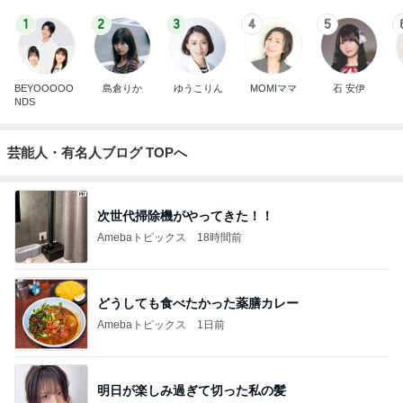
1
2
3
4
5
BEYOOOOO
島倉りか
ゆうこりん
MOMIママ
石 安伊
NDS
芸能人・有名人ブログ TOPへ
次世代掃除機がやってきた！！
Amebaトピックス
18時間前
どうしても食べたかった薬膳カレー
Amebaトピックス
1日前
明日が楽しみ過ぎて切った私の髪