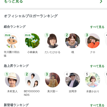
もっと見る
オフィシャルブロガーランキング
総合ランキング
すべて見る
1
2
3
市川團十郎白
小林麻央
だいたひかる
桃
クロ
猿
急上昇ランキング
すべて見る
1
2
3
4
5
木村直人
BEYOOOOO
美川憲一
吉岡淳
水森かおり
NDS
新登場ランキング
すべて見る