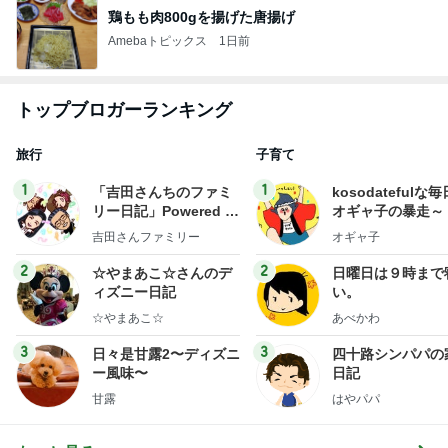
鶏もも肉800gを揚げた唐揚げ
Amebaトピックス
1日前
トップブロガーランキング
旅行
子育て
1
1
「吉田さんちのファミ
kosodatefulな毎
リー日記」Powered b
オギャ子の暴走～
y Ameba 吉田さんファ
吉田さんファミリー
オギャ子
ミリーオフィシャルブ
ログ
2
2
☆やまあこ☆さんのデ
日曜日は９時まで
ィズニー日記
い。
☆やまあこ☆
あべかわ
3
3
日々是甘露2〜ディズニ
四十路シンパパの
ー風味〜
日記
甘露
はやパパ