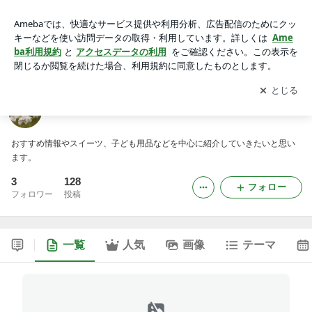
ゆったり ほんわか
アプリをダウンロードして
ブログの更新通知
を受け取りまし
開く
ょう。
ゆったり ほんわか
おすすめ情報やスイーツ、子ども用品などを中心に紹介していきたいと思い
ます。
3
128
フォロー
フォロワー
投稿
一覧
人気
画像
テーマ