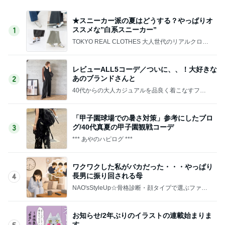
★スニーカー派の夏はどうする？やっぱりオ
ススメな”白系スニーカー”
1
TOKYO REAL CLOTHES 大人世代のリアルクロー
ズ
レビューALL5コーデ／ついに、、！大好きな
あのブランドさんと
2
40代からの大人カジュアルを品良く着こなすファ
ッションブログ
「甲子園球場での暑さ対策」参考にしたブロ
グ/40代真夏の甲子園観戦コーデ
3
*** あやのハピログ ***
ワクワクした私がバカだった・・・やっぱり
長男に振り回される母
4
NAO'sStyleUp☆骨格診断・顔タイプで選ぶファッ
ションコーデ
お知らせ/2年ぶりのイラストの連載始まりま
す。