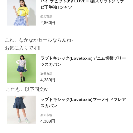
バイ ラビット(by LOVEiT)肩スリットグミラ
ビ子半袖Tシャツ
楽天市場
2,860円
これ、なかなかセールならんね←
お気に入りです!!
ラブトキシック(Lovetoxic)デニム切替プリー
ツスカパン
楽天市場
4,389円
これも←以下同文w
ラブトキシック(Lovetoxic)マーメイドフレア
スカパン
楽天市場
4,389円