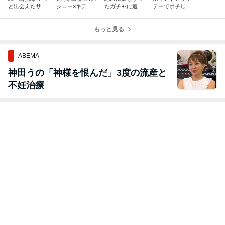
と出会えたサプ
シロー×キティ/
たガチャに遭遇/
デーでポチした
ライズミックス
クリップハンデ
andST祭りで再
もの/娘とガチャ
♡母娘こーで
ィファン/シル活
値下げ!!
活でまさかの品
も♡
もっと見る
だし!
ABEMA
神田うの「神様を恨んだ」3度の流産と
不妊治療