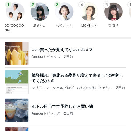
1
2
3
4
5
BEYOOOOO
島倉りか
ゆうこりん
MOMIママ
石 安伊
NDS
いつ買ったか覚えてないエルメス
Amebaトピックス
2日前
能登揺れ、東北も⚠️夢見が増えて来ました❗️注意し
てください❗️
マリアオフィシャルブログ「ひむかの風にさそわれ
2日前
て」Powered by Ameba
ボトル目当てで予約したお買い物
Amebaトピックス
2日前