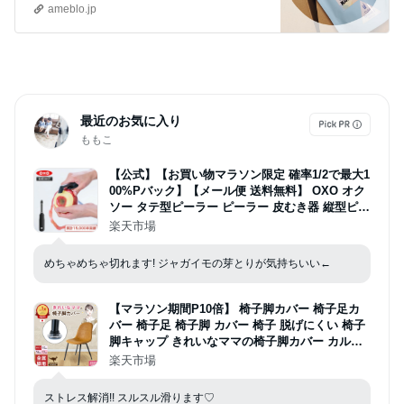
ameblo.jp
最近のお気に入り
ももこ
【公式】【お買い物マラソン限定 確率1/2で最大1
00%Pバック】【メール便 送料無料】 OXO オク
ソー タテ型ピーラー ピーラー 皮むき器 縦型ピー
ラー ユニバーサルデザイン 握りやすい 左利き対
楽天市場
応 りんご ごぼう じゃがいも[M便 1/2]
めちゃめちゃ切れます! ジャガイモの芽とりが気持ちいい←
【マラソン期間P10倍】 椅子脚カバー 椅子足カ
バー 椅子足 椅子脚 カバー 椅子 脱げにくい 椅子
脚キャップ きれいなママの椅子脚カバー カルガ
ルー カンガルー 金属脚用 脚 イス 脚カバー 足カ
楽天市場
バー 脚キャップ 丸形 丸型 イス脚カバー 滑るタ
イプ 傷防止 細い 8個 14～21mm
ストレス解消!! スルスル滑ります♡