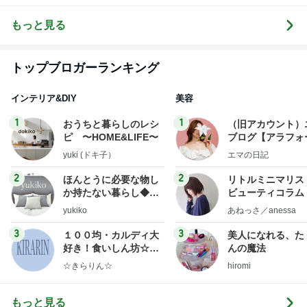
「暮らしのし
くじり帳」〜
もっと見る
トップブロガーランキング
インテリア&DIY
美容
1
1
おうちと暮らしのレシ
（旧アカウント）
ピ 〜HOME&LIFE〜
ブログ【アラフォ
社売却セカンドラ
yuki (ドキ子）
エマの日記
フ】
2
2
ほんとうに必要な物し
リトルミニマリス
か持たない暮らし◆Ke
ビューティコラム 
ep Life Simple◆〜イ
little minimalist'
yukiko
あねっさ／anessa
ンテリアのきろく〜
uty colum
3
3
１００均・カルディ大
美人になれる、た
好き！食いしん坊☆き
んの魔法
らりん☆のブログ
☆きらりん☆
hiromi
もっと見る