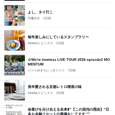
よし、タイ行こ
与儀大介
1日前
毎年楽しみにしているスタンプラリー
Amebaトピックス
2日前
☆We're timelesz LIVE TOUR 2026 episode2 MO
MENTUM
☆☆☆ゆきちにっき☆☆☆
7日前
長年愛される京都レトロ喫茶の味
Amebaトピックス
2日前
㊗️喜びを分け合える未来❣️”【この混沌の理由】”⽇
本も⾦融リセットの準備をしてます ””