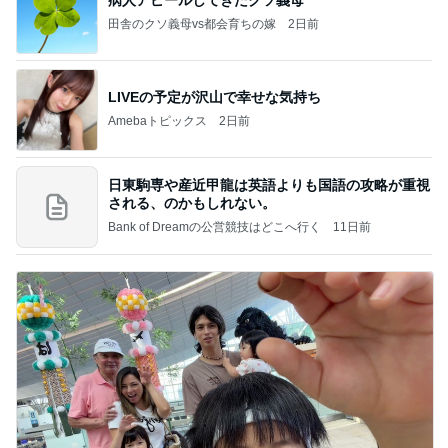
病人アピールしてきたクソ義母
田舎のクソ義母vs都会育ちの嫁
2日前
LIVEの予定が沢山で幸せな気持ち
Amebaトピックス
2日前
日東駒専や産近甲龍は英語よりも国語の攻略が重視
される、のかもしれない。
Bank of Dreamの公営競技はどこへ行く
11日前