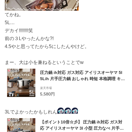
てかね。
5L…
デカイ!!!!!!!!笑
前の３Lやったんかな?!
4.5やと思ってたから5にしたんやけど。
まー、大は小を兼ねるということでw
圧力鍋 ih対応 ガス対応 アイリスオーヤマ 5l
5Lih 片手圧力鍋 おしゃれ 時短 本格調理 キッ
チン用品 圧力なべ 片手圧力鍋 目盛付き 加圧
楽天市場
調理 余熱調理 片手 鍋 なべ ナベ 圧力 送料無
5,580円
料 KAR-5L【メーカー1年保証】［iris 鍋］
3Lでよかったかもしれん
【ポイント10倍☆彡】 圧力鍋 ih対応 ガス対
応 アイリスオーヤマ 3l 小型 圧力なべ 片手圧