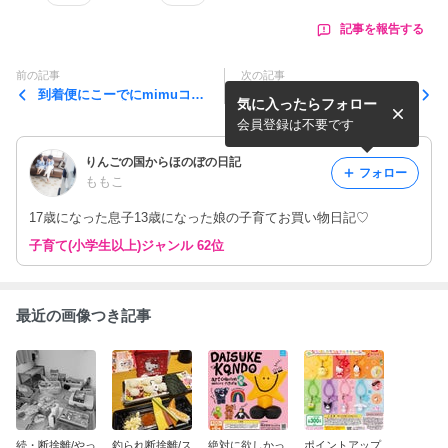
記事を報告する
前の記事
次の記事
到着便にこーでにmimuコラ
到着便いろいろにこーで♡
気に入ったらフォロー
♡に私も不正利用????
会員登録は不要です
りんごの国からほのぼの日記
フォロー
ももこ
17歳になった息子13歳になった娘の子育てお買い物日記♡
子育て(小学生以上)ジャンル 62位
最近の画像つき記事
続・断捨離/やっ
釣られ断捨離/ス
絶対に欲しかっ
ポイントアップ