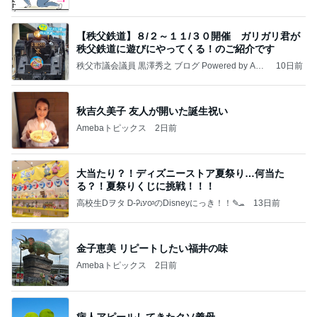
【秩父鉄道】８/２～１１/３０開催 ガリガリ君が
秩父鉄道に遊びにやってくる！のご紹介です
秩父市議会議員 黒澤秀之 ブログ Powered by Ame
10日前
ba
秋吉久美子 友人が開いた誕生祝い
Amebaトピックス
2日前
大当たり？！ディズニーストア夏祭り…何当た
る？！夏祭りくじに挑戦！！！
高校生Dヲタ Ꭰ-ᎮꭵꭹꭴのDisneyにっき！！✎ܚ
13日前
金子恵美 リピートしたい福井の味
Amebaトピックス
2日前