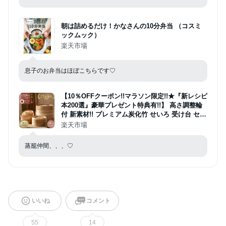
朝は詰めるだけ！かなさんの10分弁当 （コスミ
ックムック）
楽天市場
息子のお弁当はほぼこちらです♡
【10％OFFクーポン!!マラソン限定!!★『新レシピ
本200選』豪華プレゼント特典有!!】 高さ調整輪
付 新素材!! プレミアム炭化竹 せいろ 受け台 セッ
ト 竹 18cm 21cm 24cm 2段 蒸篭 蒸し器 蒸し板
楽天市場
中華せいろ 竹製 セイロ 蒸籠 天然 seiro
蒸籠仲間、、、♡
いいね
コメント
55
14