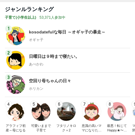
ジャンルランキング
子育て(小学生以上)
53,371人参加中
1
kosodatefulな毎日 ～オギャ子の暴走～
オギャ子
2
日曜日は９時まで寝たい。
あべかわ
3
空回り母ちゃんの日々
ホリカン
4
5
6
7
8
アラフィフ初
可愛いままで
フタリノキロ
意識の高いマ
最悪！転じて
産～母になる
子育て
ク＋2
マになりたか
Happy★〜タ
った
マタマヨの