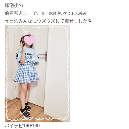
帰宅後の
前着替えこーで。
靴下絶対履いてくれん🤣🤣
昨日のみんなにウズウズして着せました💙
バイラビ140/130