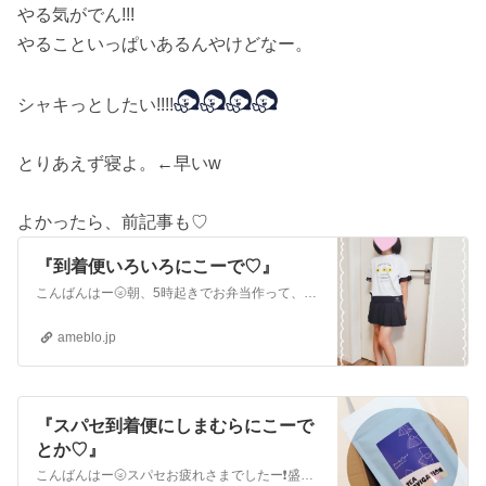
やる気がでん!!!
やることいっぱいあるんやけどなー。
シャキっとしたい!!!!
とりあえず寝よ。←早いw
よかったら、前記事も♡
『到着便いろいろにこーで♡』
こんばんはー🌝朝、5時起きでお弁当作って、息子を送り出して。そのあと、仮眠してw私も息子のイベントへ出掛けてきました✴️ゆいはまさかの留守番wま、身軽でよか…
ameblo.jp
『スパセ到着便にしまむらにこーで
とか♡』
こんばんはー🌝スパセお疲れさまでしたー❗盛り上がりましたねどんどん釣られる←続々と到着便も♡楽しみにしてた諭吉さんのアイスティー☕はやーい!!と♡♡なったけ…