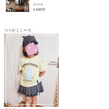
力鍋 おしゃれ 熱伝導 調理用品 目盛付き 加圧
楽天市場
調理 余熱調理 キッチン キッチン用品 新生活
4,680円
圧力鍋 なべ ナベ 圧力 KAR-3L【メーカー1年
保証】［iris 鍋］
つうがくこーで。