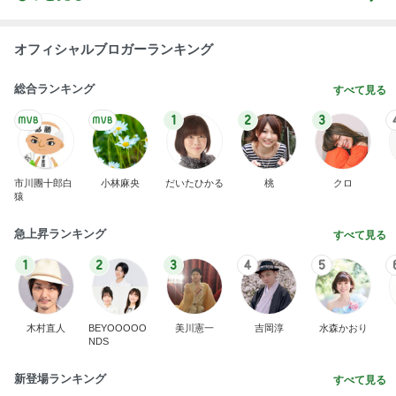
オフィシャルブロガーランキング
総合ランキング
すべて見る
1
2
3
市川團十郎白
小林麻央
だいたひかる
桃
クロ
猿
急上昇ランキング
すべて見る
1
2
3
4
5
木村直人
BEYOOOOO
美川憲一
吉岡淳
水森かおり
NDS
新登場ランキング
すべて見る