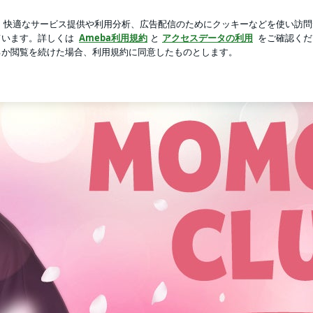
う卵おかか炒め
芸能人ブログ
人気ブログ
新規登録
」Powered by Ameba