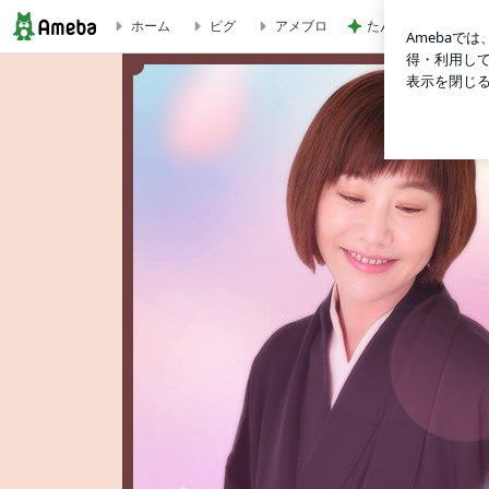
たんぱく質不足を補
ホーム
ピグ
アメブロ
はじめての…♡ | 蝶花楼桃花オフィシャルブログ「MOMOKA CLUB