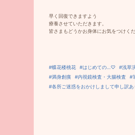
早く回復できますよう
療養させていただきます。
皆さまもどうかお身体にお気をつけく
#蝶花楼桃花
#はじめての…♡
#浅草
#満身創痍
#内視鏡検査・大腸検査
#
#各所ご迷惑をおかけしまして申し訳あ