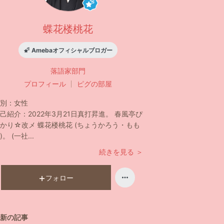
蝶花楼桃花
Amebaオフィシャルブロガー
落語家
部門
プロフィール
ピグの部屋
別：
女性
己紹介：
2022年3月21日真打昇進。 春風亭ぴ
かり☆改メ 蝶花楼桃花 (ちょうかろう・もも
)。 (一社...
続きを見る ＞
フォロー
新の記事