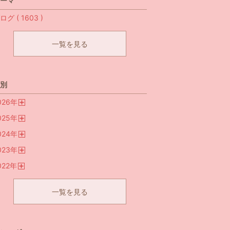
ーマ
ログ ( 1603 )
一覧を見る
別
026
年
開
025
年
く
開
024
年
く
開
023
年
く
開
022
年
く
開
く
一覧を見る