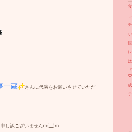
食
し
チ
小
恒
レ
は
『
♡
亭一蔵
成
さんに代演をお願いさせていただ
テ
し訳ございませんm(__)m