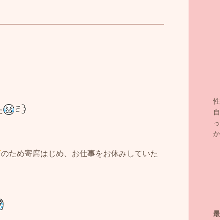
性
た
自
っ
か
のため寄席はじめ、お仕事をお休みしていた
最