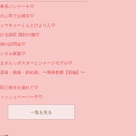
事系パンケーキ♡
のぶ亭でお稽古♡
ュウキョ〜くんとぴよりん♡
ひる師匠 開封の儀♡
例の訪問会♡
ンタル家族♡
まきんっポスターとジャージモデル♡
直線・曲線・斜め線』〜満身創痍【前編】〜
田三樹夫を連れて♡
ィッシュペーパー子♡
一覧を見る