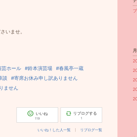
テ
ブ
ださいませ。
月
2
演芸ホール
#鈴本演芸場
#春風亭一蔵
2
筆談
#寄席お休み申し訳ありません
2
りません
2
2
リブログする
いいね
1
119
いいね！した人一覧
リブログ一覧