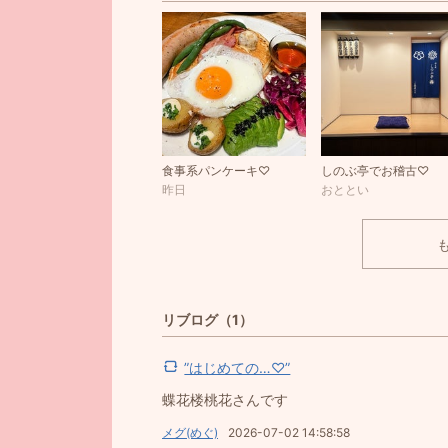
食事系パンケーキ♡
しのぶ亭でお稽古♡
昨日
おととい
リブログ（1）
”はじめての…♡”
蝶花楼桃花さんです
メグ(めぐ)
2026-07-02 14:58:58