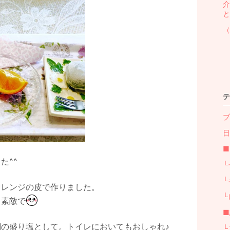
介
と
（
テ
ブ
日
■
た^^
└
。
└
オレンジの皮で作りました。
└
も素敵で
■
の盛り塩として。トイレにおいてもおしゃれ♪
└