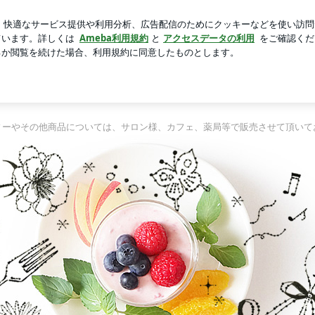
えた次の治療
芸能人ブログ
人気ブログ
新規登録
ロ
中区・心と身体の植物セラピー
岡山市中区・心と身体の植物セラピー
JAMHAメディカルハーブ認定教室
Lさん、主婦の方からサロンオーナー様、医療従事者の方まで幅広くい層の方
ィーやその他商品については、サロン様、カフェ、薬局等で販売させて頂いて