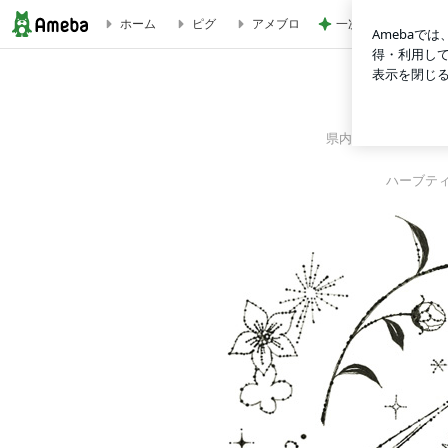
一次治療が終了し考
ホーム
ピグ
アメブロ
まずは自分や家族にとって必要なことを学んでいる | 岡山市
県内外を問わず、O
ハーブテ