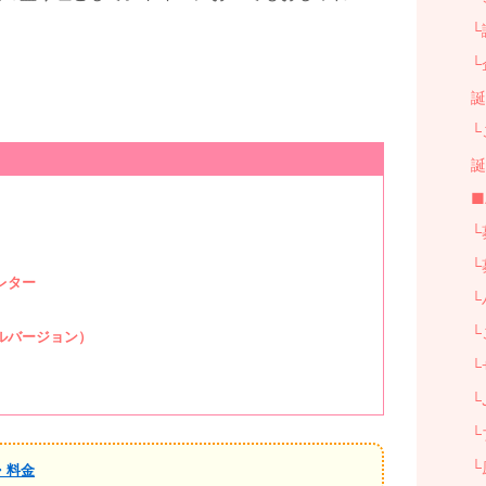
└
└
誕
└
誕
■
└
└
レター
└
└
ルバージョン）
└
└
└
└
・料金