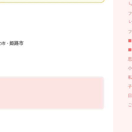
└
フ
└
フ
■
姫路市
の市・
■
。
思
小
私
子
日
ご