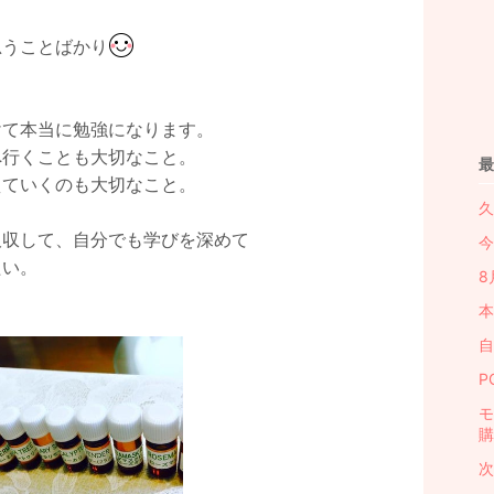
、
思うことばかり
けて本当に勉強になります。
へ行くことも大切なこと。
最
えていくのも大切なこと。
久
吸収して、自分でも学びを深めて
今
たい。
8
本
自
P
モ
購
次