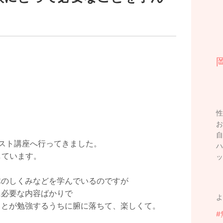
性
。
お
自
スト講座へ行ってきました。
ハ
しています。
ッ
体のしくみなどを学んでいるのですが
に必要な内容ばかりで
よ
ことが勉強するうちに腑に落ちて、楽しくて。
#