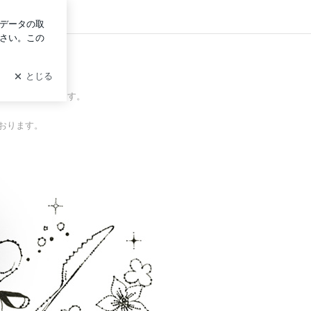
グイン
が通われております。
おります。