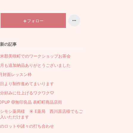
フォロー
新の記事
米郡美咲町でのワークショップお茶会
月も追加納品ありがとうございました
月対面レッスン枠
日より制作進めてまいります
分好みに仕上げるワクワク♡
OPUP @無印良品 表町町商品店街
シモシ薬局様 ☀︎ E薬局 西川原店様でもご
入いただけます
のロットや諸々の打ち合わせ