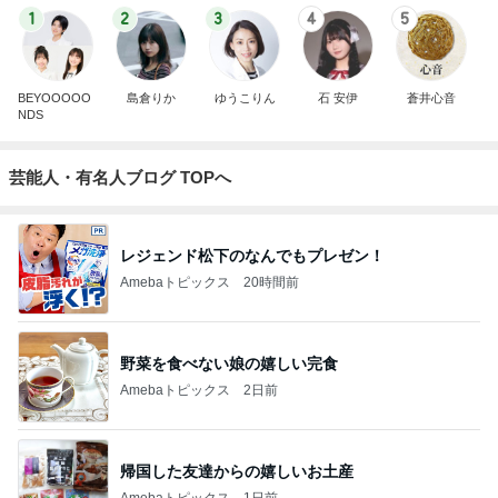
1
2
3
4
5
BEYOOOOO
島倉りか
ゆうこりん
石 安伊
蒼井心音
NDS
芸能人・有名人ブログ TOPへ
レジェンド松下のなんでもプレゼン！
Amebaトピックス
20時間前
野菜を食べない娘の嬉しい完食
Amebaトピックス
2日前
帰国した友達からの嬉しいお土産
Amebaトピックス
1日前