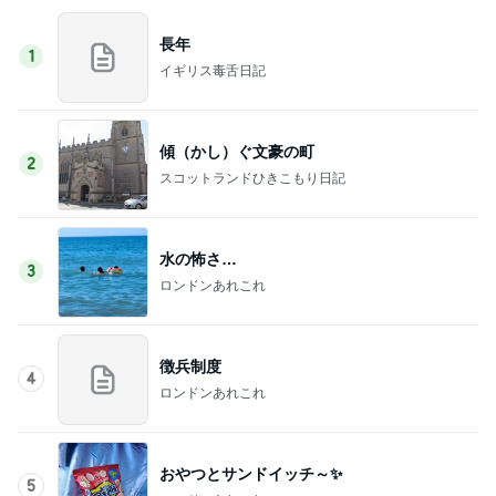
長年
1
イギリス毒舌日記
傾（かし）ぐ文豪の町
2
スコットランドひきこもり日記
水の怖さ…
3
ロンドンあれこれ
徴兵制度
4
ロンドンあれこれ
おやつとサンドイッチ～✨
5