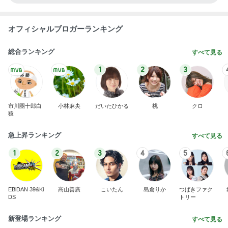
オフィシャルブロガーランキング
総合ランキング
すべて見る
1
2
3
市川團十郎白
小林麻央
だいたひかる
桃
クロ
猿
急上昇ランキング
すべて見る
1
2
3
4
5
EBiDAN 39&Ki
高山善廣
こいたん
島倉りか
つばきファク
DS
トリー
新登場ランキング
すべて見る