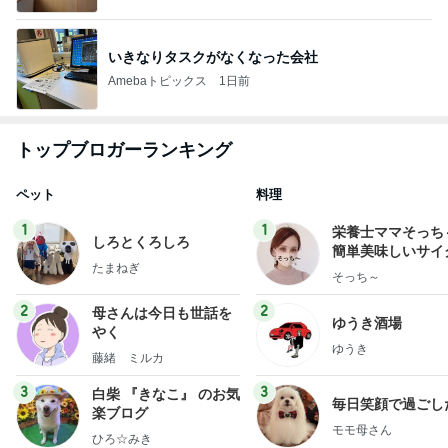
いきなりタスクがなくなった会社
Amebaトピックス
1日前
トップブロガーランキング
ペット
料理
1
1
栄養士ママそっち
しろとくろしろ
簡単美味しいサイ
たまねぎ
献立
そっち～
2
2
母さんは今日も世話を
ゆうき酒場
やく
ゆうき
藤緒 ミルカ
3
3
白柴 『きなこ』 のお気
毎日笑顔で過ごし
楽ブログ
モモ母さん
ひろ☆みき