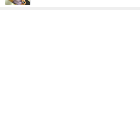
レジェンド松下のなんでもプレゼン！
Amebaトピックス
20時間前
合格発表で増えた一つの国家資格
Amebaトピックス
1日前
思っていた以上にいいお値段の処分
Amebaトピックス
11時間前