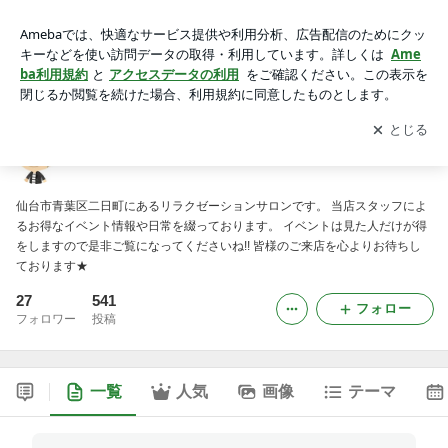
もみの手 二日町のブログ
アプリをダウンロードして
ブログの更新通知
を受け取りまし
開く
ょう。
もみの手 二日町のブログ
仙台市青葉区二日町にあるリラクゼーションサロンです。 当店スタッフによ
るお得なイベント情報や日常を綴っております。 イベントは見た人だけが得
をしますので是非ご覧になってくださいね!! 皆様のご来店を心よりお待ちし
ております★
27
541
フォロー
フォロワー
投稿
一覧
人気
画像
テーマ