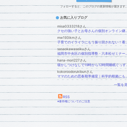
フォローすると、このブログの更新情報が届きます
お気に入りブログ
misa0333218さん
クセの強い子とお母さんの個別オンライン継続相談＊宿題/発達/支援級＊
mw193ikmさん
子育てのイライラにもう振り回されない！看護師・助産師歴22年
sasaokawaseikuさん
福岡市中央区の個別指導塾・六本
hana-mori227さん
寝かしつけなしで19時から12時間睡眠ぐっすり眠
kokoroodorukibunさん
ママのための思春期準備室｜科学的根
一覧を
RSS
※著作権についてのご注意