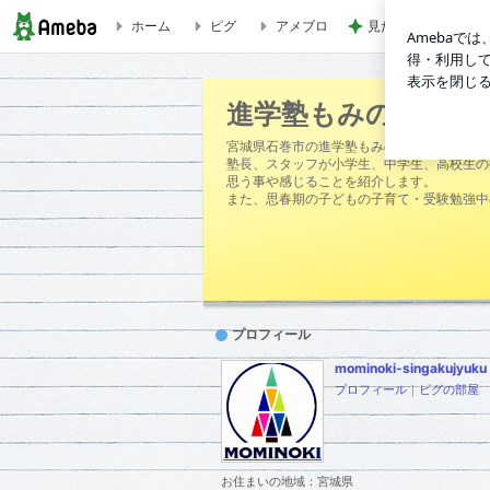
ホーム
ピグ
アメブロ
見た目スッキリで収
涵育薫陶 | 進学塾もみの木のブログ
進学塾もみの木のブ
宮城県石巻市の進学塾もみの木です。
塾長、スタッフが小学生、中学生、高校生の
思う事や感じることを紹介します。
また、思春期の子どもの子育て・受験勉強中
プロフィール
mominoki-singakujyuku
プロフィール
｜
ピグの部屋
お住まいの地域：
宮城県