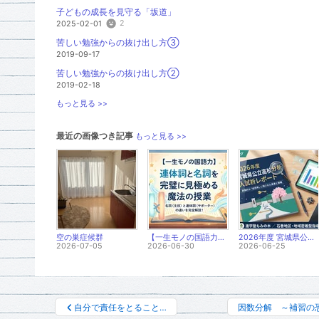
子どもの成長を見守る「坂道」
2
2025-02-01
苦しい勉強からの抜け出し方③
2019-09-17
苦しい勉強からの抜け出し方②
2019-02-18
もっと見る >>
最近の画像つき記事
もっと見る >>
空の巣症候群
【一生モノの国語力】 「連体詞」と「名詞」を完璧に見極める魔法の授業
2026年度 宮城県公立高校入試分析レポート 石巻地区の保護者様へ
2026-07-05
2026-06-30
2026-06-25
自分で責任をとること…
因数分解 ～補習の