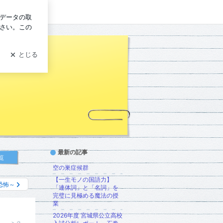
ログイン
最新の記事
覧
空の巣症候群
【一生モノの国語力】
恐怖～
「連体詞」と「名詞」を
完璧に見極める魔法の授
業
2026年度 宮城県公立高校