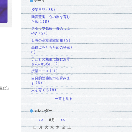
テーマ
授業日記 ( 38 )
涵育薫陶 心の器を育む
ために ( 8 )
スタッフ髙橋 母のつぶ
やき ( 27 )
石巻の高校受験情報 ( 5 )
高得点をとるための秘密 (
6 )
子どもの勉強に悩むお母
さんのために ( 2 )
更新
授業コース ( 11 )
自発的勉強能力を育みま
す ( 6 )
理だ』
人を育てる ( 8 )
一覧を見る
カレンダー
<<
8月
>>
日
月
火
水
木
金
土