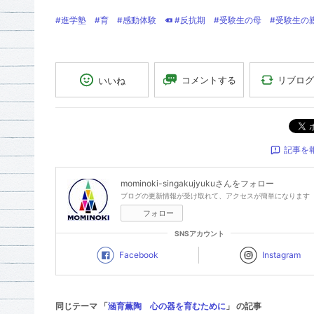
#進学塾
#育
#感動体験
#反抗期
#受験生の母
#受験生の
リブログ
コメントする
いいね
記事を
mominoki-singakujyuku
さんをフォロー
ブログの更新情報が受け取れて、アクセスが簡単になります
フォロー
SNSアカウント
Facebook
Instagram
同じテーマ 「
涵育薫陶 心の器を育むために
」 の記事