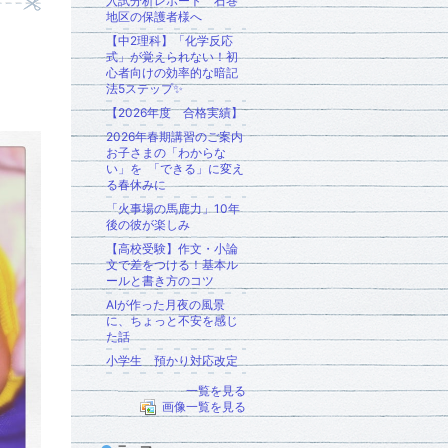
入試分析レポート 石巻
地区の保護者様へ
【中2理科】「化学反応
式」が覚えられない！初
心者向けの効率的な暗記
法5ステップ✨
【2026年度 合格実績】
2026年春期講習のご案内
お子さまの「わからな
い」を 「できる」に変え
る春休みに
「火事場の馬鹿力」10年
後の彼が楽しみ
【高校受験】作文・小論
文で差をつける！基本ル
ールと書き方のコツ
AIが作った月夜の風景
に、ちょっと不安を感じ
た話
小学生 預かり対応改定
一覧を見る
画像一覧を見る