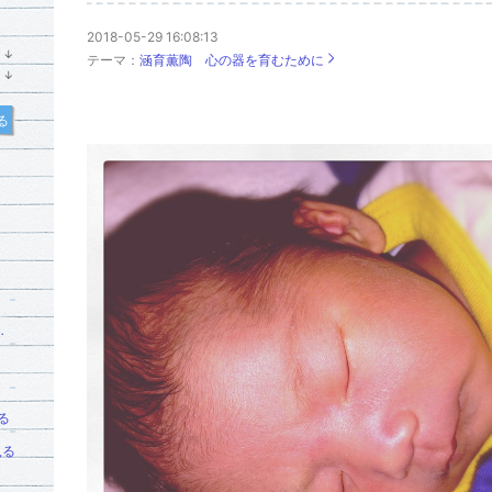
2018-05-29 16:08:13
↓
テーマ：
涵育薫陶 心の器を育むために
ラ
↓
ン
ラ
キ
ン
ン
キ
る
グ
ン
下
グ
降
下
降
いアレルギー対応料理教室 コトコト•きっちん
る
見る