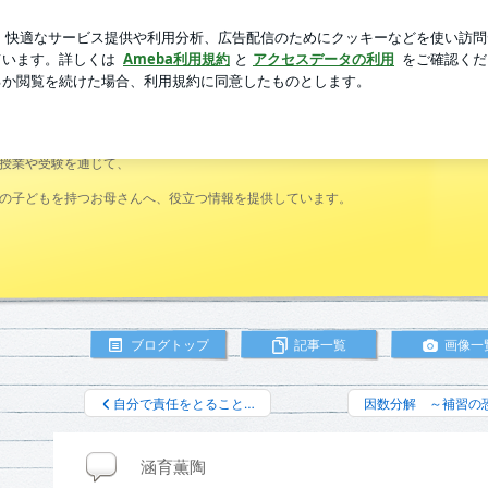
納力もある発見
芸能人ブログ
人気ブログ
新規登録
ログ
授業や受験を通じて、
の子どもを持つお母さんへ、役立つ情報を提供しています。
ブログトップ
記事一覧
画像一
自分で責任をとること…
因数分解 ～補習の
涵育薫陶