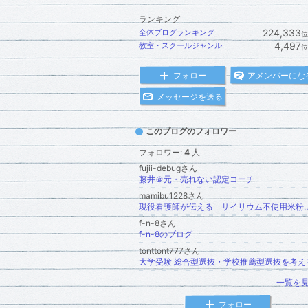
ランキング
224,333
全体ブログランキング
位
4,497
教室・スクールジャンル
位
フォロー
アメンバーにな
メッセージを送る
このブログのフォロワー
フォロワー:
4
人
fujii-debugさん
藤井＠元・売れない認定コーチ
mamibu1228さん
現役看護師が伝える サイリウム不使用米粉パン 卵/乳/小麦を使わな
f-n-8さん
f-n-8のブログ
tonttont777さん
大学受験 総合型選抜・学校推薦型選抜を考え
一覧を
フォロー