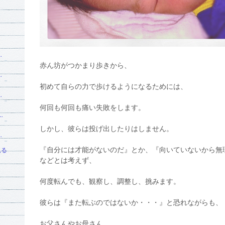
。
特別支援学級元小学校教師うえみん先生＊上野美佐
赤ん坊がつかまり歩きから、
×自慈心メンタルコーチングでお悩み解決！
初めて自らの力で歩けるようになるためには、
松ゼミナールのブログ
何回も何回も痛い失敗をします。
るメソッドで100人以上のママの寝不足解消！ミラクルねんねメソッド大公開！
しかし、彼らは投げ出したりはしません。
拠にもとづく幸せな子育て
更新
『自分には才能がないのだ』とか、『向いていないから無
見る
などとは考えず、
何度転んでも、観察し、調整し、挑みます。
彼らは『また転ぶのではないか・・・』と恐れながらも、
お父さんやお母さん、