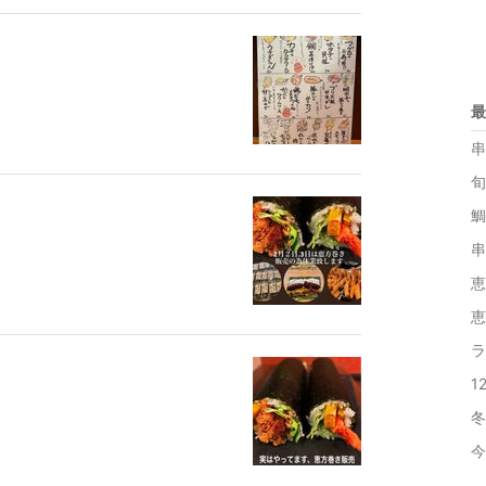
最
串
旬
鯛
串
恵
恵
ラ
1
冬
今