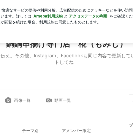
ふわのbed
芸能人ブログ
人気ブログ
新規登録
ログ
銅鍋串揚げ専門店 椛（もみじ）
。その他、Instagram、Facebookも同じ内容で更新し
トしてね！
画像一覧
動画一覧
プ
テーマ別
アメンバー限定