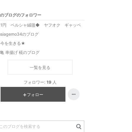
のブログのフォロワー
1円 ペルシャ絨毯◆ ヤフオク ギャッベ
usiagemo34のブログ
★今を生きる★
亀 串揚げ 椛のブログ
一覧を見る
フォロワー:
19
人
フォロー