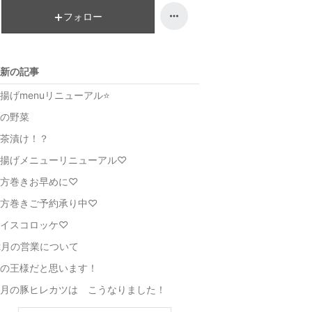
ン
フォロー
グ
上
昇
新の記事
揚げmenuリニューアル⭐️
の野菜
茶漬け！？
揚げメニューリニューアル♡
方巻きお早めに♡
方巻きご予約承り中♡
イスコロッケ♡
2月の営業について
の王様だと思います！
月の豚ヒレカツは こうなりました！