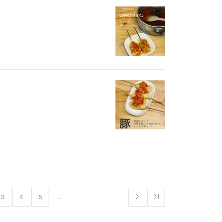
3
4
5
…