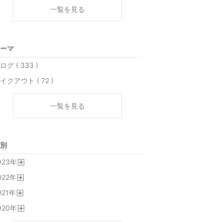
一覧を見る
ーマ
ログ ( 333 )
イクアウト ( 72 )
一覧を見る
別
023
年
開
022
年
く
開
021
年
く
開
020
年
く
開