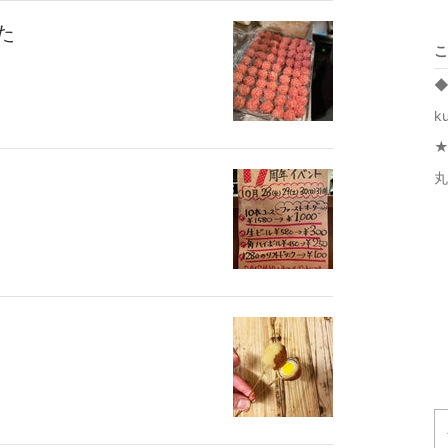
た
こ
◆
k
丸