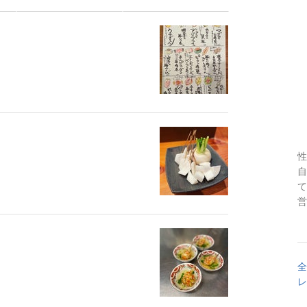
性
自
て
営
全
レ