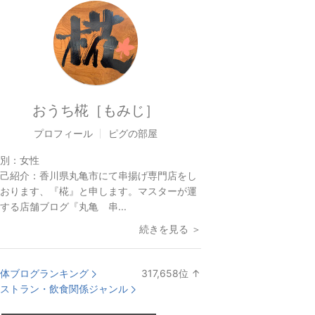
おうち椛［もみじ］
プロフィール
ピグの部屋
別：
女性
己紹介：
香川県丸亀市にて串揚げ専門店をし
おります、『椛』と申します。マスターが運
する店舗ブログ『丸亀 串...
続きを見る ＞
体ブログランキング
317,658
位
↑
ラ
ストラン・飲食関係ジャンル
ン
キ