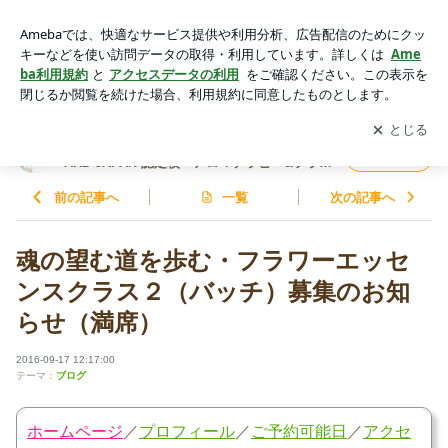
魂の望む道を歩む・フラワーエッセンスクラス２（バッチ）募
集のお知らせ（満席） | Rera・Pirka （レラピリカ）麹町・四
アプリをダウンロードして
ブログの更新通知
を受け取りまし
開く
ツ谷/ NARD JAPAN 認定校・アロマテラピー&フラワーエッセ
ょう。
ンス スクール&サロン
Rera・Pirka （レラピリカ）麹町・四ツ谷/ N
フォロー
ARD JAPAN 認定校・アロマテラピー&フラワ
ーエッセンス スクール&サロン
前の記事へ
一覧
次の記事へ
魂の望む道を歩む・フラワーエッセ
ンスクラス２（バッチ）募集のお知
らせ（満席）
2016-09-17 12:17:00
テーマ：
ブログ
ホームページ
／
プロフィール
／
ご予約可能日
／
アクセ