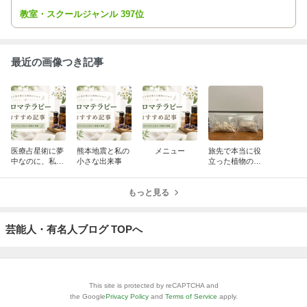
するスクール＆サロンです。長年の経験で皆様が健やかに前進して
教室・スクールジャンル 397位
いくお手伝いをしています。
最近の画像つき記事
医療占星術に夢
熊本地震と私の
メニュー
旅先で本当に役
中なのに、私の
小さな出来事
立った植物のお
失敗‼︎
助けアイテム
（もちろん自宅
もっと見る
でも）
芸能人・有名人ブログ TOPへ
This site is protected by reCAPTCHA and
the Google
Privacy Policy
and
Terms of Service
apply.