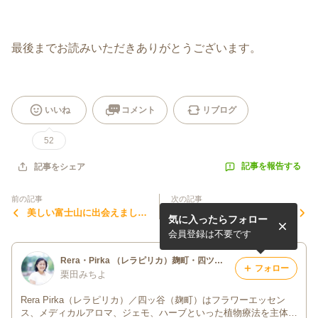
最後までお読みいただきありがとうございます。
いいね
コメント
リブログ
52
記事を報告する
記事をシェア
前の記事
次の記事
美しい富士山に出会えました
アロマヨガ（１1月8日）募
気に入ったらフォロー
（八ヶ岳）
集のお知らせ
会員登録は不要です
Rera・Pirka （レラピリカ）麹町・四ツ谷/ NARD JAPAN 認定校・アロマテラピー&フラワーエッセンス スクール&サロン
フォロー
栗田みちよ
Rera Pirka（レラピリカ）／四ッ谷（麹町）はフラワーエッセン
ス、メディカルアロマ、ジェモ、ハーブといった植物療法を主体と