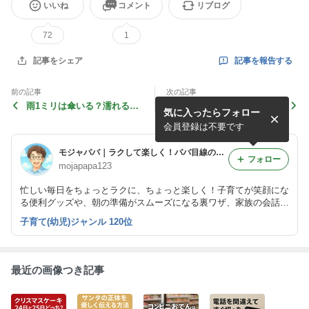
いいね
コメント
リブログ
72
1
記事を報告する
記事をシェア
前の記事
次の記事
雨1ミリは傘いる？濡れる？
再来週の次は何て言う？再々
気に入ったらフォロー
意外と知らない降水量1mm
来週・3週間後の正しい使い
の影響と正しい対策
方と伝わる表現術
会員登録は不要です
モジャパパ｜ラクして楽しく！パパ目線の暮らし術
フォロー
mojapapa123
忙しい毎日をちょっとラクに、ちょっと楽しく！子育てが笑顔にな
る便利グッズや、朝の準備がスムーズになる裏ワザ、家族の会話が
増えるおうち遊びネタなど、暮らしに役立つ“使える”豆知識を発信
子育て(幼児)ジャンル 120位
中！
最近の画像つき記事