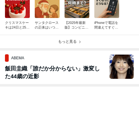
クリスマスケー
サンタクロース
【2025年最新
iPhoneで電話を
キは24日と25日
の正体はいつ伝
版】コンビニお
間違えてすぐ切
どっち？最適な
える？子どもを
でんは何時ま
ったらどうな
食べ方と選び方
傷つけない伝え
で？販売時間・
る？通知・履
を徹底ガイド
方と親の役割と
もっと見る
期間・予約方法
歴・料金と対処
は
を完全ガイド
法を解説
ABEMA
飯田圭織「誰だか分からない」激変し
た44歳の近影