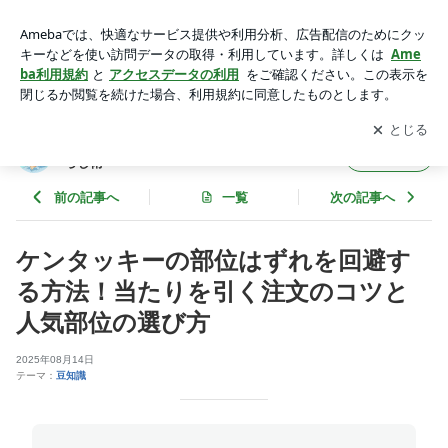
ケンタッキー部位ではずれに悩んだことはありませんか？部位
の特徴や注文のコツを紹介！ | モジャパパ｜ラクして楽しく！
アプリをダウンロードして
ブログの更新通知
を受け取りまし
開く
パパ目線の暮らし術
ょう。
モジャパパ｜ラクして楽しく！パパ目線の暮
フォロー
らし術
前の記事へ
一覧
次の記事へ
ケンタッキーの部位はずれを回避す
る方法！当たりを引く注文のコツと
人気部位の選び方
2025年08月14日
テーマ：
豆知識