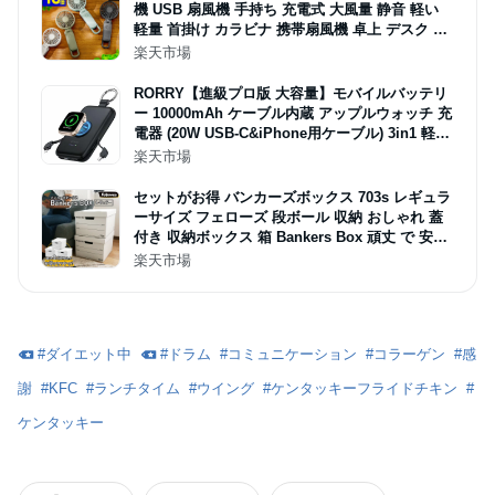
機 USB 扇風機 手持ち 充電式 大風量 静音 軽い
軽量 首掛け カラビナ 携帯扇風機 卓上 デスク 卓
上ファン 小型 ミニ dc おしゃれ アウトドア 手持
楽天市場
ち扇風機 コンパクト リズム 9ZF040RH［ RHYT
HM Silky Wind Mobile 3.2 ］
RORRY【進級プロ版 大容量】モバイルバッテリ
ー 10000mAh ケーブル内蔵 アップルウォッチ 充
電器 (20W USB-C&iPhone用ケーブル) 3in1 軽量
小型 4台同時充電 磁気充電 Type-C 急速充電 携帯
楽天市場
充電器 For
セットがお得 バンカーズボックス 703s レギュラ
ーサイズ フェローズ 段ボール 収納 おしゃれ 蓋
付き 収納ボックス 箱 Bankers Box 頑丈 で 安い
バンカーズ 白 黒 引き出し 本 洋服 CD A4 書類
楽天市場
スニーカー 鞄 おもちゃ 備蓄品 ★
#
ダイエット中
#
ドラム
#
コミュニケーション
#
コラーゲン
#
感
謝
#
KFC
#
ランチタイム
#
ウイング
#
ケンタッキーフライドチキン
#
ケンタッキー