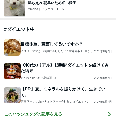
堀ちえみ 朝早いため眠い様子
Amebaトピックス
1日前
#
ダイエット中
目標体重、宣言して良いですか？
週３ワーママはご機嫌に暮らしたい＊世帯年収1700万円
2026年8月7日
《40代のリアル》16時間ダイエットを続けてみ
た結果
めがねとかもめと北欧暮らし
2026年8月7日
【PR】夏。ミネラルを振りかけて、生きてい
く。
東京ワーママdiary★ミドフォー会社員のダイエットと勉
2026年8月7日
強。
このハッシュタグの記事を見る