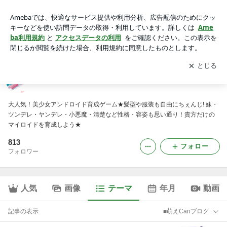
■萌えCanブログ｜萌えCanちぇんじ！公式ブログ
アプリをダウンロードして
ブログの更新通知
を受け取りまし
開く
ょう。
萌えCanちぇんじ！公式ブログ
大人気！美少女アンドロイド育成ゲーム★髪型や服装も自由にちぇんじ! 妹・
ツンデレ・ヤンデレ・小悪魔・清楚など性格・容姿も思い通り！貴方だけの
マイロイドを育成しよう★
813
フォロー
フォロワー
人気
画像
テーマ
年月
動画
記事の表示
■萌えCanブログ