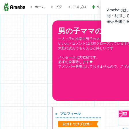
ホーム
ピグ
アメブロ
久しぶりに大満足し
めちゃくちゃ可愛いトップス予約再販♡♡ | 男の子ママの日常
男の子ママの日常と物
一人っ子の小学生男子のママです♡
いいね・コメントは現在クローズしています
気軽に読んでもらえると嬉しいです
メッセージは大歓迎です。
必ずお返事致します❤︎
アメンバー募集はしておりませんので、ご了
プロフィール