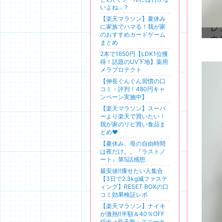
いよね…？
【楽天マラソン】夏休み
に家族でハマる！我が家
のおすすめカードゲーム
まとめ
2本で1650円【LDK1位獲
得！話題のUV下地】薬用
メラプロテクト
【伸長ぐんぐん習慣の口
コミ・評判！480円キャ
ンペーン実施中】
【楽天マラソン】スーパ
ーより楽天で買いたい！
我が家のリピ買い食品ま
とめ❤️
【夏休み、母の自由時間
は夜だけ。。『ラストノ
ート』第5話感想
最安値‼️痩せたい人集合
【3日で2.3kg減ファステ
ィング】RESET BOXの口
コミ効果検証レポ
【楽天マラソン】ナイキ
が激熱‼️半額＆40％OFF
続出→息子服・スニーカ