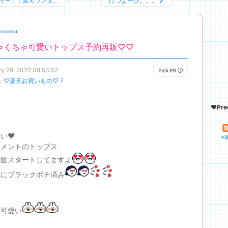
月〜！！楽天ワンダ…
げつよーび。。。
ゃくちゃ可愛いトップス予約再販♡♡
ry 28, 2022 08:53:52
：
♡楽天お買いもの♡
♥Prec
い❤️
※
スメントのトップス
再販スタートしてますよ
前にブラックポチ済み
♡可愛い