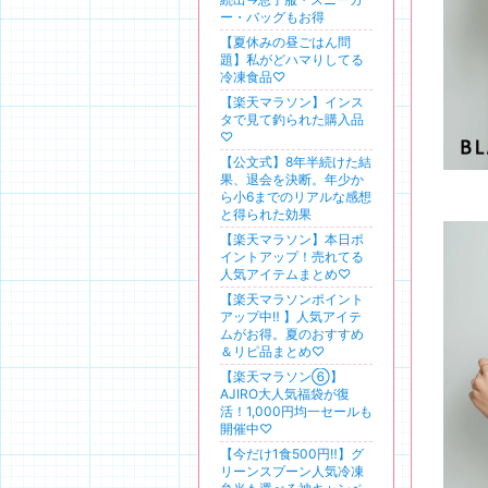
ー・バッグもお得
【夏休みの昼ごはん問
題】私がどハマりしてる
冷凍食品♡
【楽天マラソン】インス
タで見て釣られた購入品
♡
【公文式】8年半続けた結
果、退会を決断。年少か
ら小6までのリアルな感想
と得られた効果
【楽天マラソン】本日ポ
イントアップ！売れてる
人気アイテムまとめ♡
【楽天マラソンポイント
アップ中‼️ 】人気アイテ
ムがお得。夏のおすすめ
＆リピ品まとめ♡
【楽天マラソン⑥】
AJIRO大人気福袋が復
活！1,000円均一セールも
開催中♡
【今だけ1食500円‼️】グ
リーンスプーン人気冷凍