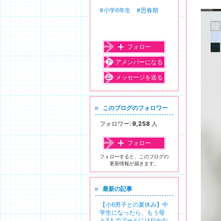
下
降
#小学6年生
#思春期
フォロー
アメンバーになる
メッセージを送る
このブログのフォロワー
フォロワー:
9,258
人
フォロー
フォローすると、このブログの
更新情報が届きます。
最新の記事
【小6男子との夏休み】中
学生になったら、もう母
と2人でプールには行かな