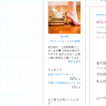
3
めち
Februa
りー♡
テーマ
プロフィール
｜
ピグの部屋
自己紹介：ご訪問有難うご
ざいます♥︎ 小学生の男の子
ママです 息子との日々 お買
い物や美容など書いてます
...
続きを見る
激可愛
ベー
ランキング
予約
全体ブログランキング
221
位
↓
私も
ラ
子育て(小学生以上)ジャンル
ン
17
位
↓
キ
ラ
ン
ン
グ
キ
はー
下
よく使う公式ハッシュタ
ン
降
グ
グ