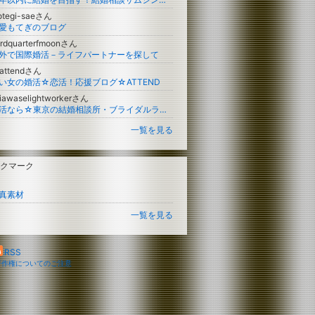
otegi-saeさん
愛もてぎのブログ
irdquarterfmoonさん
外で国際婚活－ライフパートナーを探して
-attendさん
い女の婚活☆恋活！応援ブログ☆ATTEND
iawaselightworkerさん
婚活なら☆東京の結婚相談所・ブライダルラウンジ九段下
一覧を見る
クマーク
真素材
一覧を見る
RSS
著作権についてのご注意