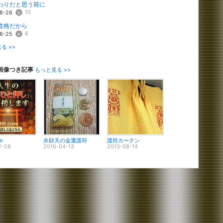
わりだと思う前に
10
8-26
性格だから
8
8-25
る >>
画像つき記事
もっと見る >>
m
弁財天の金運護符
護符カーテン
2-28
2016-04-13
2013-08-14