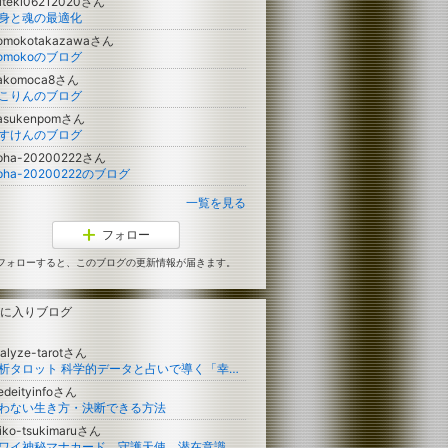
iteki06212020さん
身と魂の最適化
omokotakazawaさん
omokoのブログ
akomoca8さん
こりんのブログ
asukenpomさん
すけんのブログ
lpha-20200222さん
lpha-20200222のブログ
一覧を見る
フォロー
フォローすると、このブログの更新情報が届きます。
に入りブログ
alyze-tarotさん
分析タロット 科学的データと占いで導く「幸せ」の方程式。（東京都 品川）
edeityinfoさん
わない生き方・決断できる方法
jiko-tsukimaruさん
ハワイ神秘マナカード、守護天使、潜在意識の書き換え、心体魂の波動ヒーリング = 心が軽くなる スピリチュアルセラピスト月丸虹呼