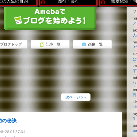
たの人生の目的
護符・霊符
鑑定依頼・問
フ
hi
ア
a
人
n
ブログトップ
記事一覧
画像一覧
3
si
ko
子
tu
つ
te
乳
次ページ
>>
ki
k
ra
功の秘訣
p
p
8-28 01:37:04