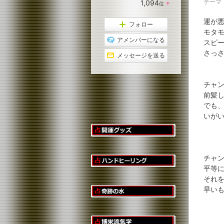
テーマ
1,094
位
↑
キ
ラ
ン
ン
グ
運が
キ
フォロー
上
ン
モタ
昇
グ
アメンバーになる
スピ
上
昇
さっ
メッセージを送る
チャ
前髪
でも
いが
チャ
平等
それ
早い