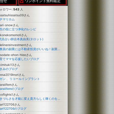
合せ
ワンポイント無料鑑定
ォロワー:
543
人
ssatsuhissatsu09さん
チマリカム
kari-snowさん
生の役に立つ浄化のレシピ
ekonekomomotiさん
代目占い師吉本真由美(タロット)
delinereinvestmentさん
公務員の副業には不動産投資がいいね！副業ブログ
sodate-ehon-hleeさん
育てママを応援したいブログ
kimituki13さん
きみのブログ
resa2019inoriさん
ガン 、リコールインプラント
raralifemさん
iraralifemのブログ
yoflights1さん
生きづらさを才能に変え貴方らしく輝くのをサポート✨スピリチュアルヒーラーもこ のブログ
earl122706さん
earl122706のブログ