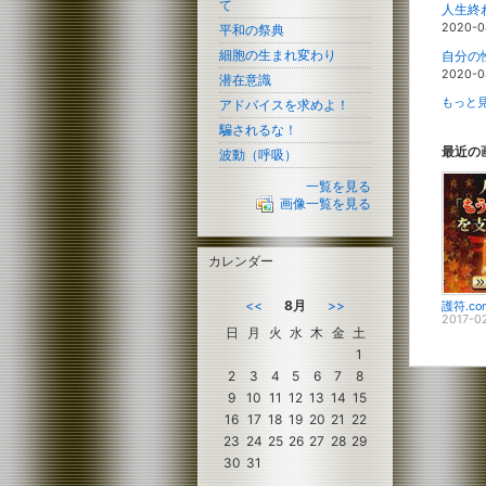
て
人生終
2020-0
平和の祭典
細胞の生まれ変わり
自分の
2020-0
潜在意識
もっと見
アドバイスを求めよ！
騙されるな！
最近の
波動（呼吸）
一覧を見る
画像一覧を見る
カレンダー
<<
8月
>>
護符.co
2017-0
日
月
火
水
木
金
土
1
2
3
4
5
6
7
8
9
10
11
12
13
14
15
16
17
18
19
20
21
22
23
24
25
26
27
28
29
30
31