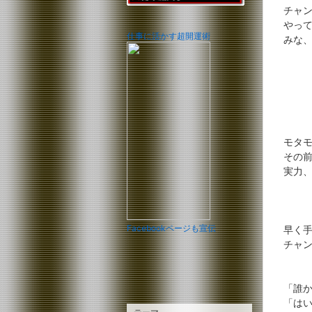
チャ
やっ
仕事に活かす超開運術
みな
モタ
その
実力
Facebookページも宣伝
早く
チャ
「誰
「は