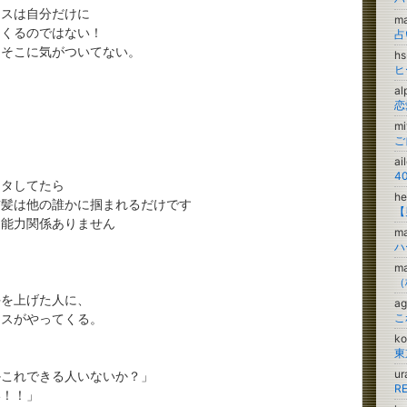
ンスは自分だけに
m
てくるのではない！
占
、そこに気がついてない。
h
ヒ
a
m
a
4
モタしてたら
he
前髪は他の誰かに掴まれるだけです
、能力関係ありません
ma
m
手を上げた人に、
a
ンスがやってくる。
こ
k
u
かこれできる人いないか？」
R
い！！」