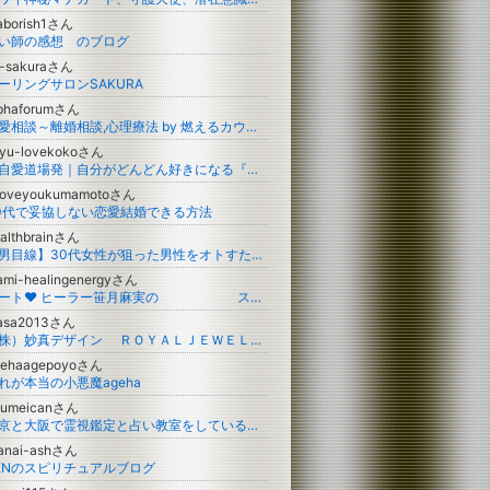
aborish1さん
い師の感想 のブログ
s-sakuraさん
ーリングサロンSAKURA
lphaforumさん
恋愛相談～離婚相談,心理療法 by 燃えるカウンセラー
iyu-lovekokoさん
ご自愛道場発｜自分がどんどん好きになる『自分自身』の見つめ方
iloveyoukumamotoさん
0代で妥協しない恋愛結婚できる方法
althbrainさん
【男目線】30代女性が狙った男性をオトすための8つの掟。を書いてたのに、突然（？）娘が生まれ育児ブログ化してゆく模様。
mi-healingenergyさん
ハート♥ ヒーラー笹月麻実の スピリチュアルヒーリング＆ステップアップ
asa2013さん
（株）妙真デザイン ＲＯＹＡＬＪＥＷＥＬＲＹ 上大迫 真佐昭のBLOG
gehaagepoyoさん
れが本当の小悪魔ageha
oumeicanさん
東京と大阪で霊視鑑定と占い教室をしている光明の希望を見いだすブログ
ranai-ashさん
ENのスピリチュアルブログ