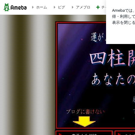
ホーム
ピグ
アメブロ
チャリティーTシャ
願望を実現させる占い師 吉本博栄の独り事
プロフィール