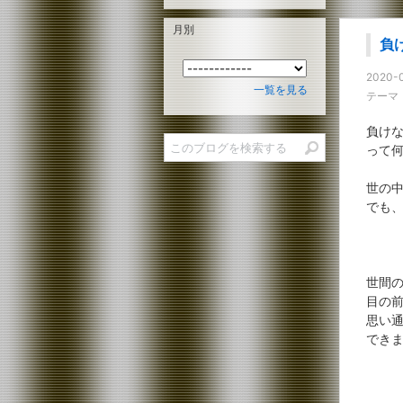
月別
負
2020-0
一覧を見る
テーマ
負け
って
世の
でも
世間
目の
思い
でき