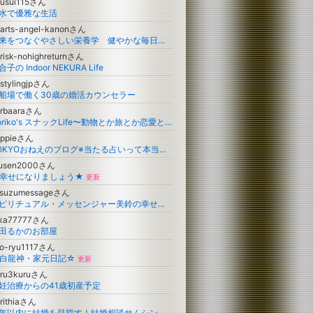
uusui115さん
水で優雅な生活
arts-angel-kanonさん
未来をつなぐやさしい栄養学 健やかな毎日を作る食の力
risk-nohighreturnさん
合子の Indoor NEKURA Life
stylingjpさん
船場で働く30歳の婚活カウンセラー
arbaaraさん
Noriko's スナックLife〜動物とか旅とか恋愛とか〜
appieさん
TOKYOおねえのブログ※当たる占いって本当にあるの？？＆エンタメニュース
yusen2000さん
幸せになりましょう★
更新
isuzumessageさん
スピリチュアル・メッセンジャー美鈴の幸せを引き寄せる7つの法則
uka77777さん
田るかのお部屋
ho-ryu1117さん
白龍神・家元日記☆
更新
uru3kuruさん
妊治療からの41歳初産予定
rithiaさん
半年以内に結婚を目指す！結婚相談サムシングブルー(茨城 千葉 埼玉 東京）