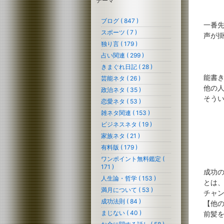
テーマ
ブログ ( 847 )
一番
スポーツ ( 7 )
声が
独り言 ( 179 )
占い関連 ( 299 )
きまぐれ日記 ( 28 )
能書
芸能ネタ ( 26 )
他の
政治ネタ ( 35 )
そう
恋愛ネタ ( 53 )
雑ネタ関連 ( 153 )
ビジネスネタ ( 19 )
家族ネタ ( 21 )
有料版 ( 179 )
ワンポイント無料鑑定 (
171 )
成功
人生論・哲学 ( 153 )
とは
満月について ( 53 )
チャ
成功法則 ( 84 )
【他
まじない ( 40 )
前髪