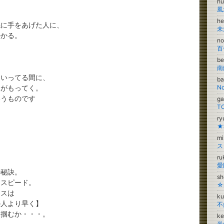
h
風
he
先に手をあげた人に、
掛かる。
no
百
be
南
きいってる間に、
b
人がもってく。
いうものです
g
r
★
m
r
愛
の秘訣。
s
、スピード。
☆
ンスは
k
の人より早く】
不
を掴むか・・・。
ke