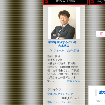
毒舌人生相談
あな
願望を実現する占い師、
吉本博栄
プロフィール
｜
ピグの部屋
性別：
男性
血液型：
O型
お住まいの地域：
群馬県
自己紹介：四柱開運術の開
祖 吉本博栄です。 二代続
いての占い師です。 生まれ
た時からこの世界にいま
す。 ...
続きを見る
ランキング
成
全体ブログランキング
166,068
位
↑
ラ
2020-0
本レビュージャンル
ン