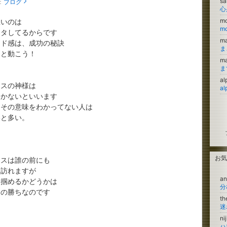
sa
：
ブログ
心
m
悪いのは
m
モタしてるからです
m
ード感は、成功の秘訣
ま
さと動こう！
m
ま
a
ンスの神様は
a
しかないといいます
、その意味をわかってない人は
いと多い。
お気
ンスは誰の前にも
に訪れますが
an
を掴めるかどうかは
もの勝ちなのです
th
迷
ni