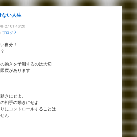
けない人生
8-27 01:46:20
：
ブログ
ない自分！
何？
中の動きを予測するのは大切
、限度があります
の動きにせよ、
前の相手の動きにせよ
通りにコントロールすることは
ません