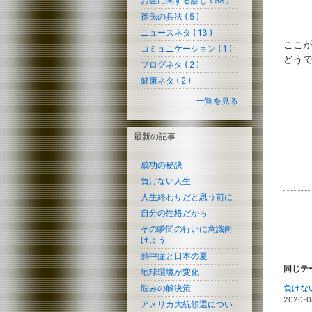
お金に関する話し ( 58 )
孫氏の兵法 ( 5 )
ニュースネタ ( 13 )
ここ
コミュニケーション ( 1 )
どう
ブログネタ ( 2 )
健康ネタ ( 2 )
一覧を見る
最新の記事
成功の秘訣
負けない人生
人生終わりだと思う前に
自分の性格だから
その瞬間の行いに意識向
けよう
熱中症と日本の夏
同じテ
地球環境が変化
悩みの解決策
負けな
2020-0
アメリカ大統領選につい