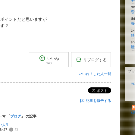
m
恋
th
がポイントだと思いますが
海
です？
c
熱
sh
いいね
リブログする
143
ブッ
いいね！した人一覧
写
ポスト
記事を報告する
※
ーマ 「
ブログ
」 の記事
い人生
12
8-27