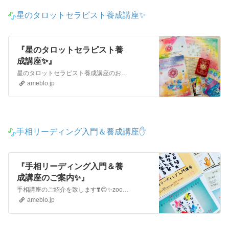
星のタロットセラピスト養成講座✨
『星のタロットセラピスト養
成講座✨』
星のタロットセラピスト養成講座のお知らせです❣️😊zoom講習も承り中です❗️😊✨堀向勇希先生がオリジナルで書き下ろした美しく前向きなメッセージが込められ…
ameblo.jp
手相リーディング入門＆養成講座✋
『手相リーディング入門＆養
成講座のご案内✨』
手相講座のご紹介を致します❣️😊✨zoomによるオンライン講座も可能です 【手相入門＆養成講座随時受付中✨】手相は分からない、難しいと言われていますが『手の…
ameblo.jp