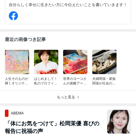
自分らしく幸せに生きたい方に今伝えたいことを書いていきます！
最近の画像つき記事
人生そのものが
はじめまして！
世界のヨーコさ
夫婦関係・家族
輝くオリジナル
私のプロフィー
んの覚醒アート
関係が社会の縮
セッションKAIK
ル
®️第一回目『怒
図
A開花
り』
もっと見る
ABEMA
「体にお気をつけて」松岡茉優 喜びの
報告に祝福の声