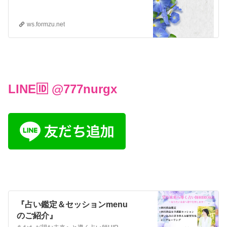
ws.formzu.net
LINE🆔 @777nurgx
『占い鑑定＆セッションmenu
のご紹介』