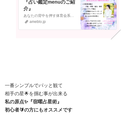
『占い鑑定menuのご紹
介』
あなたの背中を押す体育会系占い師のHIROKOです✨占い鑑定menuが新しくなりましたのでご紹介させていただきます ​〜占い鑑定menuのご紹介〜✳︎四…
ameblo.jp
一番シンプルでパッと観て
相手の星🌟を掴む事が出来る
私の原点✨『宿曜占星術』
初心者🔰の方に
もオススメです