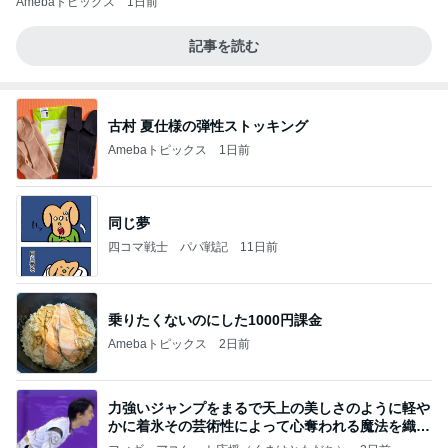
Amebaトピックス
1日前
記事を読む
古村 夏仕様の弾性ストッキング
Amebaトピックス
1日前
同じ夢
四コマ戦士 パパ戦記
11日前
乗りたくないのにした1000円課金
Amebaトピックス
2日前
力強いジャンプをまるで天上の美しさのように軽や
かに着氷その芸術性によって心奪われる魔法を織り
なす