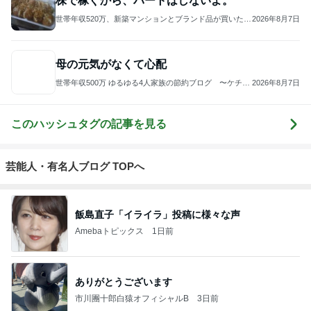
株で稼ぐから、パートはしないよ。
世帯年収520万、新築マンションとブランド品が買いたい
2026年8月7日
ので節約生活してます!
母の元気がなくて心配
世帯年収500万 ゆるゆる4人家族の節約ブログ 〜ケチ旦
2026年8月7日
那と金銭感覚マヒ嫁の日々〜
このハッシュタグの記事を見る
芸能人・有名人ブログ TOPへ
飯島直子「イライラ」投稿に様々な声
Amebaトピックス
1日前
ありがとうございます
市川團十郎白猿オフィシャルB
3日前