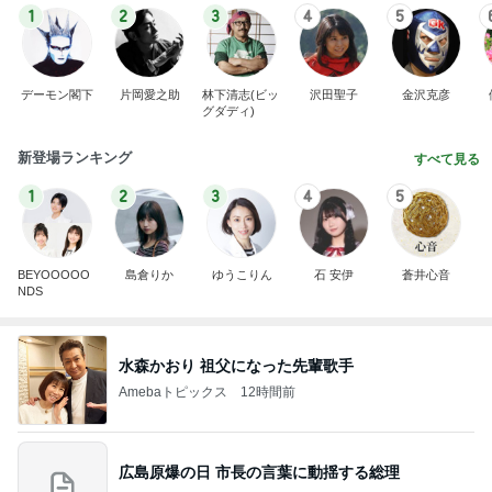
1
2
3
4
5
デーモン閣下
片岡愛之助
林下清志(ビッ
沢田聖子
金沢克彦
グダディ)
新登場ランキング
すべて見る
1
2
3
4
5
BEYOOOOO
島倉りか
ゆうこりん
石 安伊
蒼井心音
NDS
水森かおり 祖父になった先輩歌手
Amebaトピックス
12時間前
広島原爆の日 市長の言葉に動揺する総理