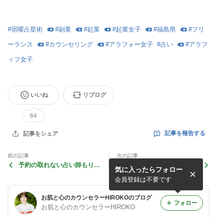
#
宿曜占星術
#
副業
#
起業
#
起業女子
#
福島県
#
フリ
ーランス
#
カウンセリング
#
アラフォー女子
#
占い
#
アラフ
ィフ女子
いいね
リブログ
64
記事を報告する
記事をシェア
前の記事
次の記事
予約の取れない占い師もりえ
公開鑑定本日大盛況‼️✨次回1
気に入ったらフォロー
みイベント✨stand.fm＆ZO
2月13日開催決定
OM公開鑑定
会員登録は不要です
お肌と心のカウンセラーHIROKOのブログ
フォロー
お肌と心のカウンセラーHIROKO