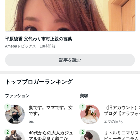
平原綾香 父代わり市村正親の言葉
Amebaトピックス
10時間前
記事を読む
トップブロガーランキング
ファッション
美容
1
1
妻です。ママです。女
（旧アカウント）
です。
ブログ【アラフォ
社売却セカンドラ
eri.
エマの日記
フ】
2
2
40代からの大人カジュ
リトルミニマリス
アルを品良く着こなす
ビューティコラム 