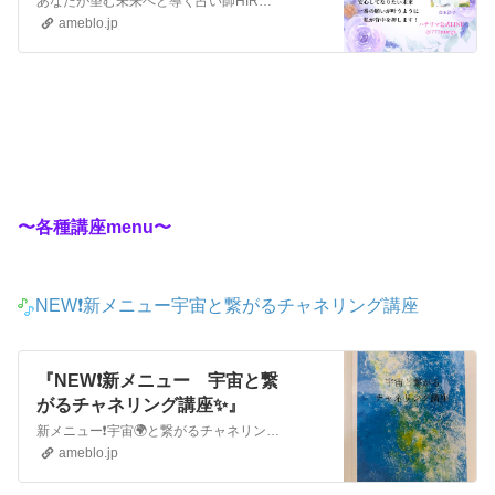
あなたが望む未来へと導く占い師HIROKOです✨占い鑑定menuが新しくなりましたのでご紹介させていただきます😌 ​【占い鑑定menuのご紹介】✳︎四柱…
ameblo.jp
〜各種講座menu〜
NEW❗️新メニュー宇宙と繋がるチャネリング講座
『NEW❗️新メニュー 宇宙と繋
がるチャネリング講座✨』
新メニュー❗️宇宙🌍と繋がるチャネリング講座のお知らせです❣️😊✨今日は不思議な話が続きますから苦手な方は見ないでくださいね😅💦 ※自分で描いた絵を表…
ameblo.jp