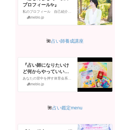
プロフィール✨』
私のプロフィール 自己紹介を書かせていただきます 福島県いわき市で自然派化粧品とエステ ヒーリングサロンを始めて17年になります 高玉浩子です 家族は長…
ameblo.jp
🌺
占い師養成講座
『占い師になりたいけ
ど何からやっていいか
分からない方へ』
あなたの背中を押す体育会系占い師HIROKOです ​​🌺私のプロフィール『はじめまして！私のプロフィール✨』私のプロフィール 自己紹介を書かせていた…
ameblo.jp
🌺
占い鑑定menu