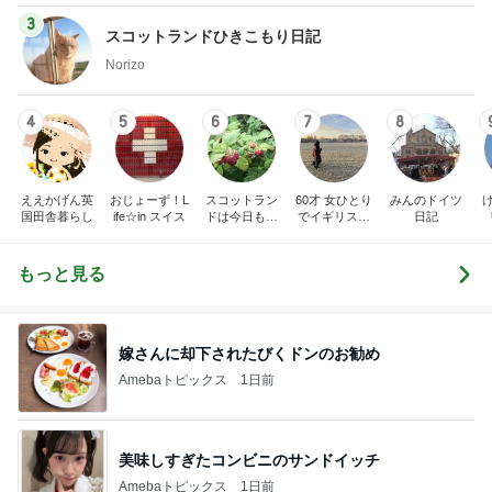
3
スコットランドひきこもり日記
Norizo
4
5
6
7
8
ええかげん英
おじょーず！L
スコットラン
60才 女ひとり
みんのドイツ
国田舎暮らし
ife☆in スイス
ドは今日も曇
でイギリスに
日記
り空
移住
もっと見る
嫁さんに却下されたびくドンのお勧め
Amebaトピックス
1日前
美味しすぎたコンビニのサンドイッチ
Amebaトピックス
1日前