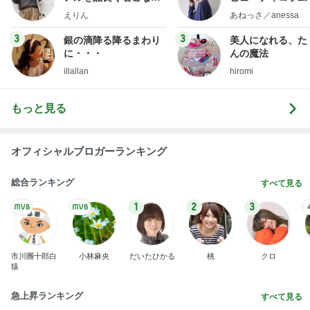
ファッションブログ
little minimalist'
えりん
あねっさ／anessa
uty colum
3
3
銀の滴降る降るまわり
美人になれる、た
に・・・
んの魔法
illallan
hiromi
もっと見る
オフィシャルブロガーランキング
総合ランキング
すべて見る
1
2
3
市川團十郎白
小林麻央
だいたひかる
桃
クロ
猿
急上昇ランキング
すべて見る