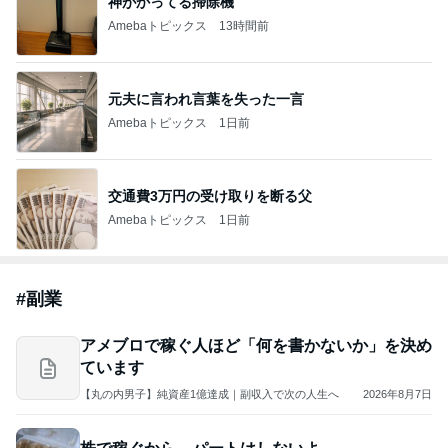
神がかってる掃除機
Amebaトピックス
13時間前
元夫に言われ言葉を失った一言
Amebaトピックス
1日前
交通費3万円の受け取りを断る父
Amebaトピックス
1日前
#
副業
アメブロで稼ぐ人ほど「何を書かないか」を決め
ています
【丸の内男子】純資産1億達成｜副収入で次の人生へ
2026年8月7日