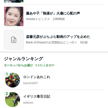
藤あや子「熱湯が」火傷に心配の声
Amebaトピックス
23時間前
斎藤元彦がぶらぶら動画のアップを止めた
Bank of Dreamの公営競技はどこへ行く
9日前
ジャンルランキング
ヨーロッパからお届け
6,541人参加中
1
ロンドンあれこれ
hancha007
2
イギリス毒舌日記
wiltomo