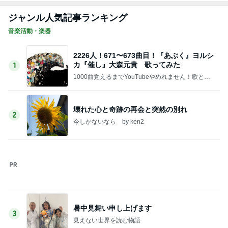
初恋とは
4
ラムネ商店街
無事に入院しました
5
ゆうちゃんと遊ぼう！
このジャンルの記事をもっと見る
レジェンド松下のなんでもプレゼン！
Amebaトピックス
11時間前
子供に対する姿勢に心奪われた男
Amebaトピックス
1日前