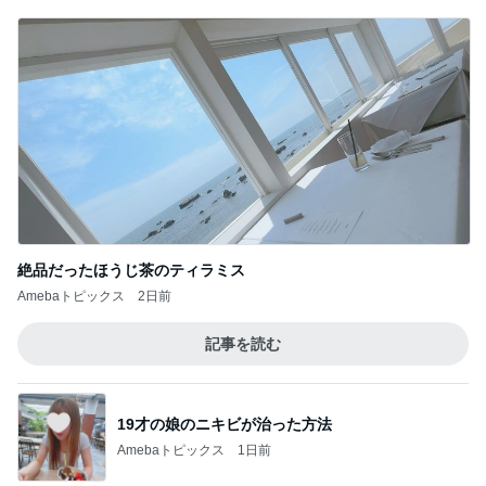
ジャンル人気記事ランキング
音楽活動・楽器
2226人！671〜673曲目！『あぶく』ヨルシ
カ『催し』大森元貴 歌ってみた
1
1000曲覚えるまでYouTubeやめれません！歌と音
楽とイラストを楽しむ
壊れた心と奇跡の再会と突然の別れ
2
今しかないなら by ken2
暑中見舞い申し上げます
3
見えない世界を読む物語