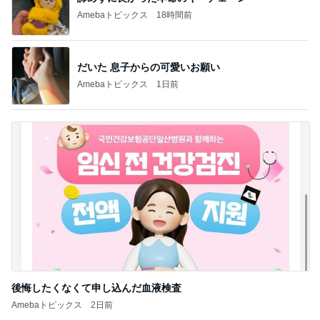
記事を読む
衝撃的な価値の1,780万円の戸建て
Amebaトピックス
10時間前
ワンプレートで堪能できる5種の至福
Amebaトピックス
1日前
簡単なのに外食みたいな味のハンバーグ
Amebaトピックス
1日前
モト冬樹 妻と予約困難なすし屋
Amebaトピックス
16時間前