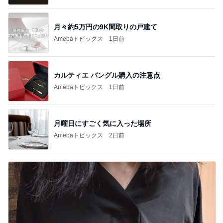
効率悪く大変なお局さんとの仕事
Amebaトピックス
1日前
記事を読む
ユカイ 鉄分補給でフライパンと鉄瓶
Amebaトピックス
10時間前
下ごしらえがラクになる3way道具
Amebaトピックス
1日前
諦めずに良かった本命のキーチェーン