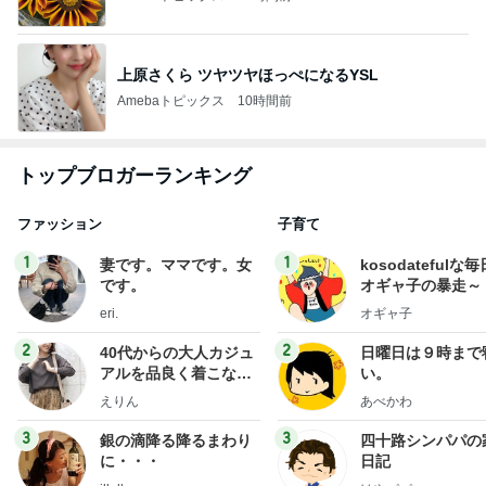
上原さくら ツヤツヤほっぺになるYSL
Amebaトピックス
10時間前
トップブロガーランキング
ファッション
子育て
1
1
妻です。ママです。女
kosodatefulな毎
です。
オギャ子の暴走～
eri.
オギャ子
2
2
40代からの大人カジュ
日曜日は９時まで
アルを品良く着こなす
い。
ファッションブログ
えりん
あべかわ
3
3
銀の滴降る降るまわり
四十路シンパパの
に・・・
日記