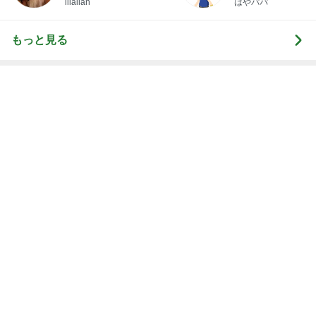
illallan
はやパパ
もっと見る
オフィシャルブロガーランキング
総合ランキング
すべて見る
1
2
3
市川團十郎白
小林麻央
だいたひかる
桃
クロ
猿
急上昇ランキング
すべて見る
1
2
3
4
5
AKB48
たんぽぽ川村
北村総一朗
北別府学
OCHA NORM