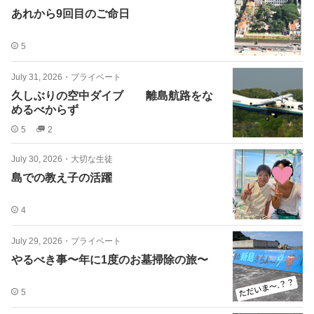
あれから9回目のご命日
5
July 31, 2026
・
プライベート
久しぶりの空中ダイブ 離島航路をな
めるべからず
5
2
July 30, 2026
・
大切な生徒
島での教え子の活躍
4
July 29, 2026
・
プライベート
やるべき事〜年に1度のお墓掃除の旅〜
5