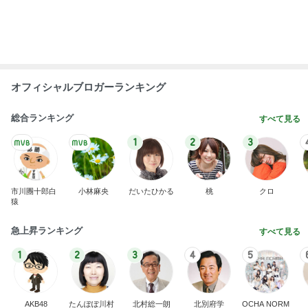
エミコ
A
新登場ランキング
すべて見る
1
2
3
4
5
BEYOOOOO
ゆうこりん
島倉りか
石 安伊
蒼井心音
NDS