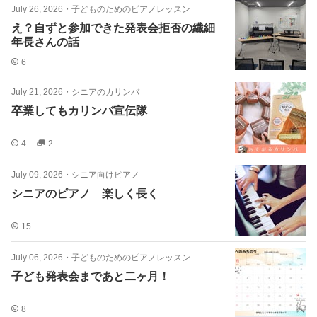
July 26, 2026
・
子どものためのピアノレッスン
え？自ずと参加できた発表会拒否の繊細
年長さんの話
6
July 21, 2026
・
シニアのカリンバ
卒業してもカリンバ宣伝隊
4
2
July 09, 2026
・
シニア向けピアノ
シニアのピアノ 楽しく長く
15
July 06, 2026
・
子どものためのピアノレッスン
子ども発表会まであと二ヶ月！
8