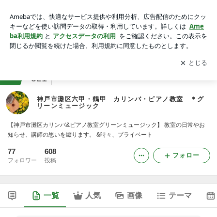
神戸市灘区六甲・鶴甲 カリンバ・ピアノ教室 ＊グリーンミ
ュージック
アプリをダウンロードして
ブログの更新通知
を受け取りまし
開く
ょう。
ranking
音楽活動・楽器ジャンル
521
神戸市灘区六甲・鶴甲 カリンバ・ピアノ教室 ＊グ
リーンミュージック
【神戸市灘区カリンバ&ピアノ教室グリーンミュージック】 教室の日常やお
知らせ、講師の思いを綴ります。 &時々、プライベート
77
608
フォロー
フォロワー
投稿
一覧
人気
画像
テーマ