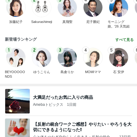
加藤紀子
Sakurashimeji
真飛聖
尼子勝紀
モーニング
娘。'26 天気組
新登場ランキング
すべて見る
1
2
3
4
5
BEYOOOOO
ゆうこりん
島倉りか
MOMIママ
石 安伊
NDS
大満足だったお気に入りの商品
Amebaトピックス
1日前
【反射の統合ワークご感想】やりたい・やろうを大
切にできるようになった❗