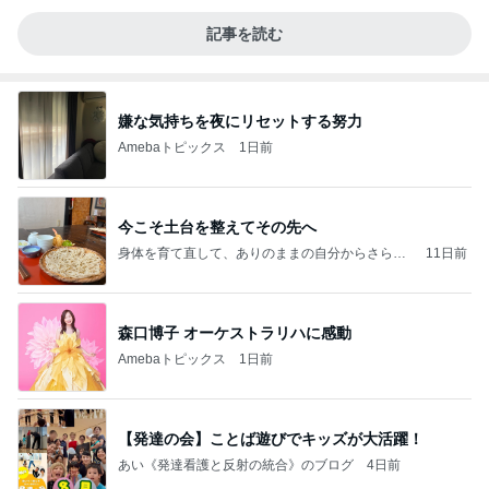
記事を読む
嫌な気持ちを夜にリセットする努力
Amebaトピックス
1日前
今こそ土台を整えてその先へ
身体を育て直して、ありのままの自分からさらに
11日前
その先へ
森口博子 オーケストラリハに感動
Amebaトピックス
1日前
【発達の会】ことば遊びでキッズが大活躍！
あい《発達看護と反射の統合》のブログ
4日前