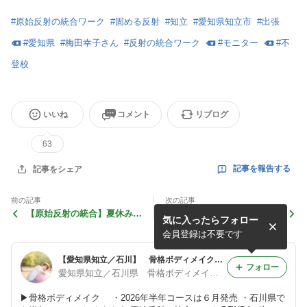
#
原始反射の統合ワーク
#
固める反射
#
知立
#
愛知県知立市
#
出張
#
愛知県
#
梅田幸子さん
#
反射の統合ワーク
#
モニター
#
不
登校
いいね
コメント
リブログ
63
記事を報告する
記事をシェア
前の記事
次の記事
【原始反射の統合】夏休み企
姿勢を意識しすぎてつらくな
気に入ったらフォロー
画！親子で統合ワーク
ってませんか？
会員登録は不要です
【愛知県知立／石川】 骨格ボディメイク 原始反射の統合ワーク
フォロー
愛知県知立／石川県 骨格ボディメイク 原始反射統合ワーク
▶骨格ボディメイク ・2026年半年コースは６月発売 ・石川県で