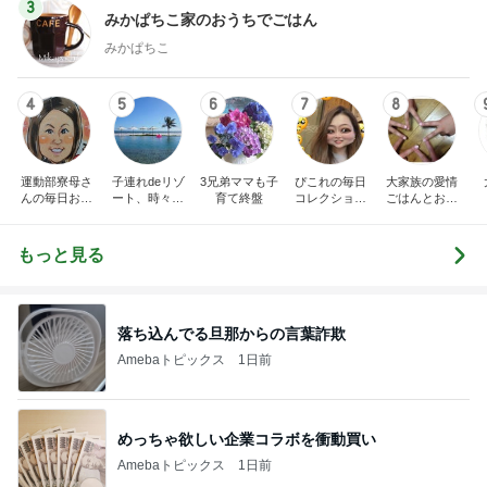
3
みかぱちこ家のおうちでごはん
みかぱちこ
4
5
6
7
8
運動部寮母さ
子連れdeリゾ
3兄弟ママも子
ぴこれの毎日
大家族の愛情
んの毎日お弁
ート、時々キ
育て終盤
コレクション
ごはんとお弁
当☆毎日ごは
ャラ弁
♬.*ﾟ
当❤︎
ん☆
もっと見る
落ち込んでる旦那からの言葉詐欺
Amebaトピックス
1日前
めっちゃ欲しい企業コラボを衝動買い
Amebaトピックス
1日前