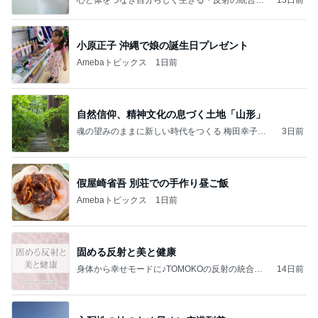
心と体をつなぎ自分らしく生きる・反射の統合ワ
13日前
ーク【Apple Heart 】
小原正子 沖縄で娘の誕生日プレゼント
Amebaトピックス
1日前
自然信仰、精神文化の息づく土地「山形」
魂の望みのままに新しい時代をつくる 梅田幸子の
3日前
ブログ
假屋崎省吾 別荘での手作り昼ご飯
Amebaトピックス
1日前
固める反射と美と健康
身体から幸せモードに♪TOMOKOの反射の統合ワ
14日前
ークin岡山