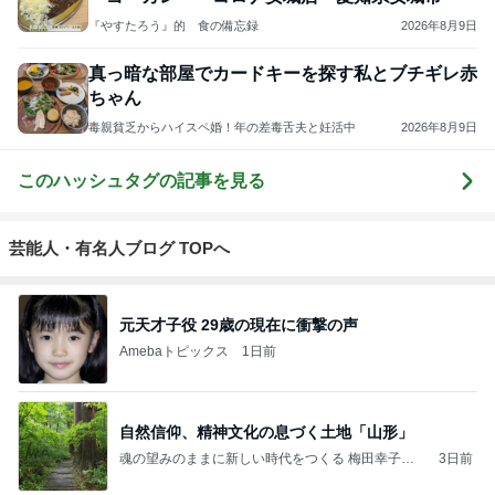
『やすたろう』的 食の備忘録
2026年8月9日
真っ暗な部屋でカードキーを探す私とブチギレ赤
ちゃん
毒親貧乏からハイスペ婚！年の差毒舌夫と妊活中
2026年8月9日
このハッシュタグの記事を見る
芸能人・有名人ブログ TOPへ
元天才子役 29歳の現在に衝撃の声
Amebaトピックス
1日前
自然信仰、精神文化の息づく土地「山形」
魂の望みのままに新しい時代をつくる 梅田幸子の
3日前
ブログ