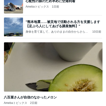
心配性の妹のため早めに空港到着
Amebaトピックス
1日前
”熊本地震……被災地で活動される方を支援します
【足ぷろ人にしてあげる講座無料】”
身体を育て直して、ありのままの自分からさらに
10日前
その先へ
八百屋さんが自信のなかったメロン
Amebaトピックス
2日前