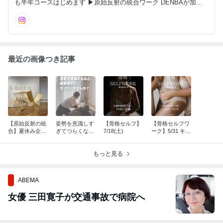
も半年コースはじめます ▶原始反射の統合ワーク DENBAが加わ
りPOWERアップ！ 骨格から変わるイヒヒな体験をお届け中 『健
やか』と『キレイ』の欲張りさんにぴったり
最近の画像つき記事
【原始反射の統
姿勢を意識しす
【骨格セルフ】
【骨格セルフワ
合】夏休み企
ぎてつらくなっ
7/18(土)
ーク】5/31 キャ
画！親子で統合
てませんか？
ンセル待ち受付
ワーク
中です
もっと見る
ABEMA
女優 三田寛子が交通事故で病院へ