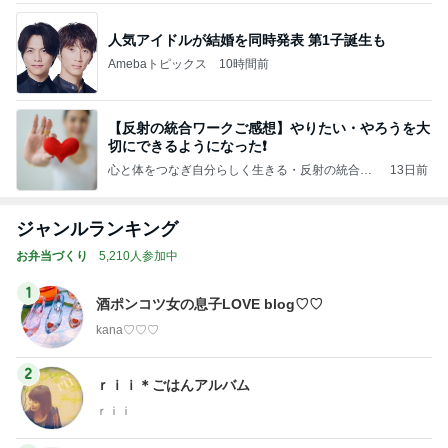
人気アイドルが結婚を同時発表 第1子誕生も
Amebaトピックス
10時間前
【反射の統合ワークご感想】やりたい・やろうを大
切にできるようになった❗
心と体をつなぎ自分らしく生きる・反射の統合ワ
13日前
ーク【Apple Heart 】
ジャンルランキング
お弁当づくり
5,210人参加中
1
酒ポンコツ女の息子LOVE blog♡♡
kana♡♡♡
2
ｒｉｉ＊ごはんアルバム
ｒｉｉ