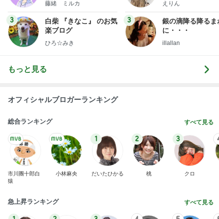
藤緒 ミルカ
えりん
3
3
白柴 『きなこ』 のお気
銀の滴降る降るま
楽ブログ
に・・・
ひろ☆みき
illallan
もっと見る
オフィシャルブロガーランキング
総合ランキング
すべて見る
1
2
3
市川團十郎白
小林麻央
だいたひかる
桃
クロ
猿
急上昇ランキング
すべて見る
1
2
3
4
5