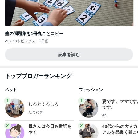
塾の問題集を1冊丸ごとコピー
Amebaトピックス
1日前
記事を読む
トップブロガーランキング
ペット
ファッション
1
1
妻です。ママです
しろとくろしろ
です。
たまねぎ
eri.
2
2
母さんは今日も世話を
40代からの大人
やく
アルを品良く着こ
ファッションブロ