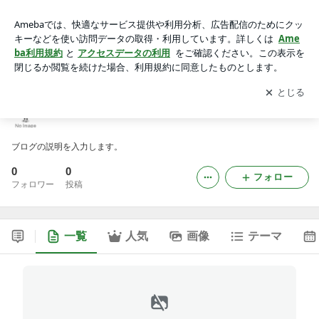
mm88reisen0のブログ
アプリをダウンロードして
ブログの更新通知
を受け取りまし
開く
ょう。
mm88reisen0のブログ
ブログの説明を入力します。
0
0
フォロー
フォロワー
投稿
一覧
人気
画像
テーマ