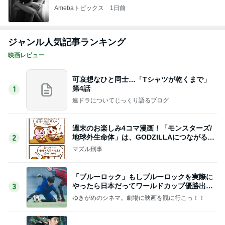
Amebaトピックス
1日前
ジャンル人気記事ランキング
映画レビュー
可哀想なひと同士…「Tシャツが乾くまで」
第4話
1
連ドラについてじっくり語るブログ
週末のお楽しみ4コマ漫画！「モンスターズ/
地球外生命体」は、GODZILLAにつながる出
2
世作！
マズル刑事
「ブルーロック」もしブルーロックを実際に
やったら日本だってワールドカップ優勝出来
3
るかもしれません
ゆきがめのシネマ。劇場に映画を観に行こっ！！