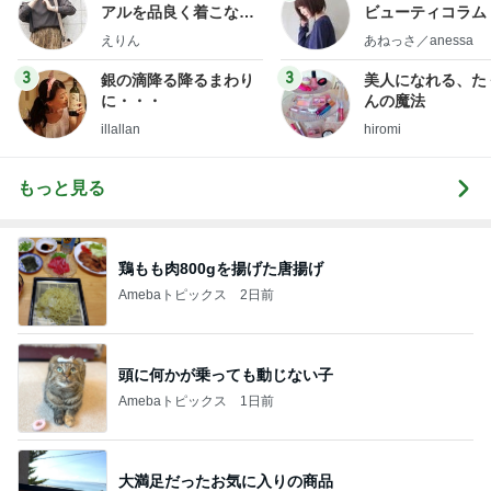
アルを品良く着こなす
ビューティコラム 
ファッションブログ
little minimalist'
えりん
あねっさ／anessa
uty colum
3
3
銀の滴降る降るまわり
美人になれる、た
に・・・
んの魔法
illallan
hiromi
もっと見る
鶏もも肉800gを揚げた唐揚げ
Amebaトピックス
2日前
頭に何かが乗っても動じない子
Amebaトピックス
1日前
大満足だったお気に入りの商品