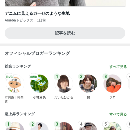
デニムに見えるガーゼのような生地
Amebaトピックス
1日前
記事を読む
オフィシャルブロガーランキング
総合ランキング
すべて見る
1
2
3
市川團十郎白
小林麻央
だいたひかる
桃
クロ
猿
急上昇ランキング
すべて見る
1
2
3
4
5