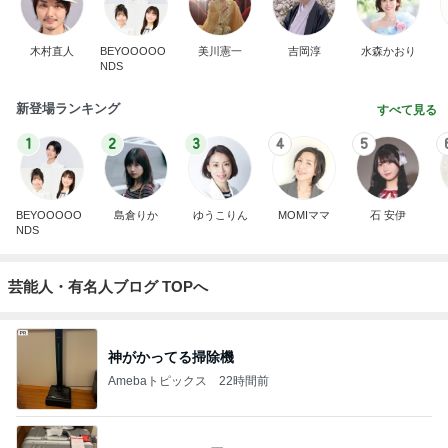
木村直人
BEYOOOOO
美川憲一
吉岡淳
水森かおり
NDS
新登場ランキング
すべて見る
1
2
3
4
5
BEYOOOOO
島倉りか
ゆうこりん
MOMIママ
石 安伊
NDS
芸能人・有名人ブログ TOPへ
神がかってる掃除機
Amebaトピックス
22時間前