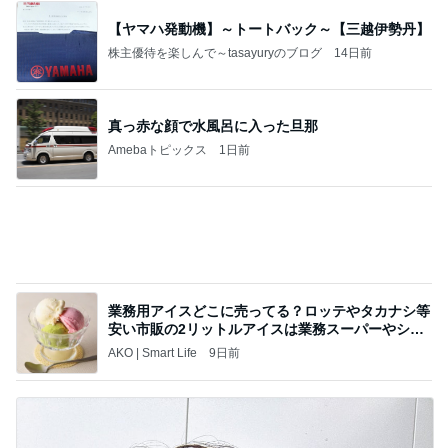
【ヤマハ発動機】～トートバック～【三越伊勢丹】
株主優待を楽しんで～tasayuryのブログ
14日前
真っ赤な顔で水風呂に入った旦那
Amebaトピックス
1日前
業務用アイスどこに売ってる？ロッテやタカナシ等
安い市販の2リットルアイスは業務スーパーやシャ
トレ
AKO | Smart Life
9日前