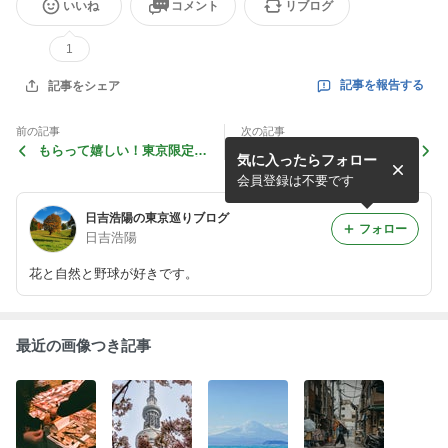
いいね
コメント
リブログ
1
記事を報告する
記事をシェア
前の記事
次の記事
もらって嬉しい！東京限定ス
おしゃれでかわいい！女子に
気に入ったらフォロー
イーツおみやげ6選｜日吉浩
人気の東京みやげ7選｜日吉
陽のブログ
浩陽のブログ
会員登録は不要です
日吉浩陽の東京巡りブログ
フォロー
日吉浩陽
花と自然と野球が好きです。
最近の画像つき記事