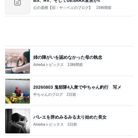
BS、RV、そしてGESARA宣言が⁈
心の道標【旧：ヤ～ベェのブログ】
15時間前
姉の障がいを認めなかった母の執念
Amebaトピックス
13時間前
20260803 鬼郁隊4人衆で中ちゃん釣行 写メ
中ちゃんのブログ
2日前
バレエを辞めみるみる太り始めた長女
Amebaトピックス
2日前