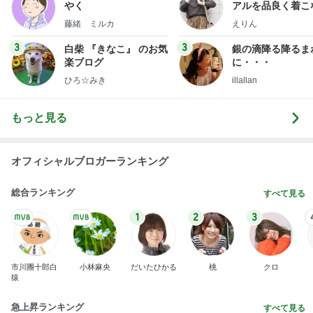
やく
アルを品良く着こ
ファッションブロ
藤緒 ミルカ
えりん
3
3
白柴 『きなこ』 のお気
銀の滴降る降るま
楽ブログ
に・・・
ひろ☆みき
illallan
もっと見る
オフィシャルブロガーランキング
総合ランキング
すべて見る
1
2
3
市川團十郎白
小林麻央
だいたひかる
桃
クロ
猿
急上昇ランキング
すべて見る