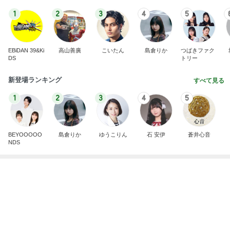
1
2
3
4
5
EBiDAN 39&Ki
高山善廣
こいたん
島倉りか
つばきファク
DS
トリー
新登場ランキング
すべて見る
1
2
3
4
5
BEYOOOOO
島倉りか
ゆうこりん
石 安伊
蒼井心音
NDS