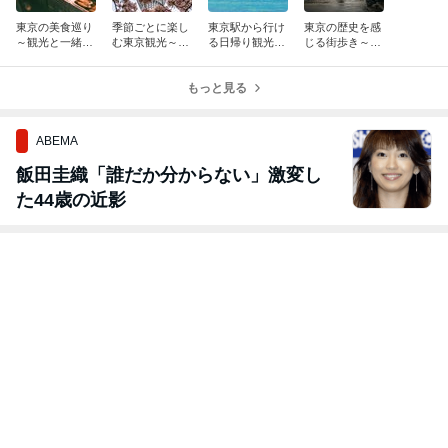
東京の美食巡り
季節ごとに楽し
東京駅から行け
東京の歴史を感
～観光と一緒に
む東京観光～春
る日帰り観光モ
じる街歩き～下
味わいたい絶品
夏秋冬おすすめ
デルコース｜日
町から神社仏閣
グルメ｜日吉浩
スポット｜日吉
吉浩陽のブログ
まで｜日吉浩陽
陽のブログ
浩陽のブログ
もっと見る
のブログ
ABEMA
飯田圭織「誰だか分からない」激変し
た44歳の近影