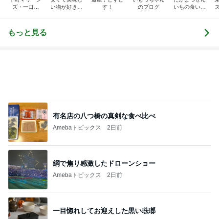
ズ・一口馬
い物が好き☆
す！
のブログ
いちの食い散
主・立ち飲
彡
らかし日記
み・立ち食い
そば
もっと見る
有名店の八つ橋の真剣な食べ比べ
Amebaトピックス
2日前
網で焦り感激したドローンショー
Amebaトピックス
2日前
一目惚れしてお迎えした黒い琺瑯