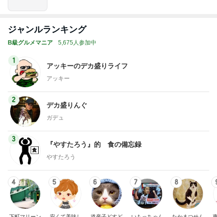
ジャンルランキング
B級グルメマニア
5,675人参加中
1
アッキーのデカ盛りライフ
アッキー
2
デカ盛りんぐ
ガデュ
3
『やすたろう』的 食の備忘録
やすたろう
4
5
6
7
8
下町マリーン
安くて美味し
道産子どすど
いもっちゃん
たかまつせん