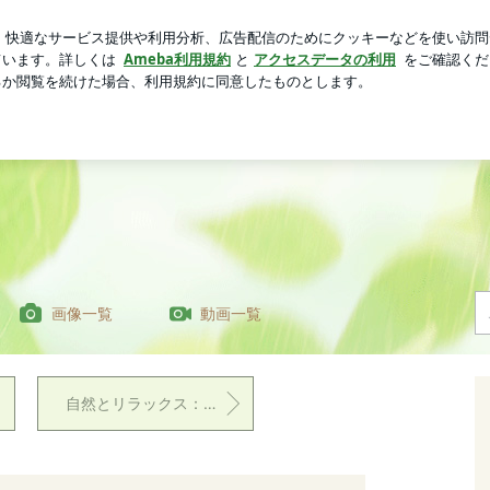
の優しい一言
芸能人ブログ
人気ブログ
新規登録
ロ
吉浩陽のブログ | 日吉浩陽の東京巡りブログ
グ
画像一覧
動画一覧
自然とリラックス：日常に取り入れたい自然療法とその効果｜日吉浩陽のブログ