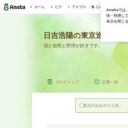
心が救われたママ友
ホーム
ピグ
アメブロ
東京観光で絶対に外せない名所10選！初心者にもおすすめ｜日
日吉浩陽の東京巡りブロ
花と自然と野球が好きです。
ブログトップ
記事一覧
東京のおみやげ人気ランキングTOP10【2025年最新版】｜日吉浩陽のブログ