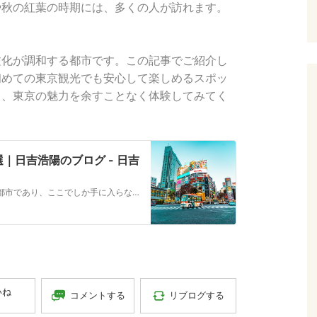
や秋の紅葉の時期には、多くの人が訪れます。
文化が調和する都市です。この記事でご紹介し
初めての東京観光でも安心して楽しめるスポッ
て、東京の魅力を余すことなく体験してみてく
｜日吉浩陽のブログ - 日吉
東京はその歴史や文化、現代的な魅力が融合した都市であり、ここでしか手に入らないオリジナルのおみやげが数多く存在します。旅行者や地元の方々にとって、東京独自のデザインや味わいが詰まった限定品は、思い出作りや大切な人への贈り物に最適です。本記事では、他では見かけることのない東京限定のおみやげを15点紹介し、それぞれの特徴や購入場所、魅力について詳しく解説します。…
いね
コメントする
リブログする