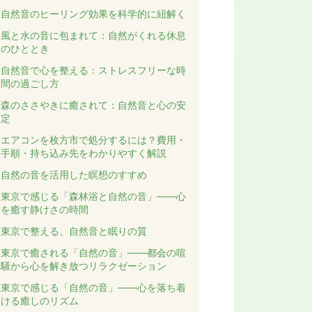
自然音のヒーリング効果を科学的に紐解く
風と水の音に包まれて：自然がくれる休息
のひととき
自然音で心を整える：ストレスフリーな時
間の過ごし方
森のささやきに癒されて：自然音と心の安
定
エアコンを枚方市で処分するには？費用・
手順・持ち込み先をわかりやすく解説
自然の音を活用した瞑想のすすめ
東京で感じる「森林浴と自然の音」――心
を癒す静けさの時間
東京で整える、自然音と眠りの質
東京で癒される「自然の音」――都会の喧
騒から心を解き放つリラクゼーション
東京で感じる「自然の音」――心を落ち着
ける癒しのリズム