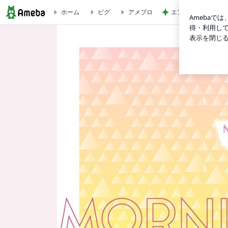
エアコン掃除の人が
ホーム
ピグ
アメブロ
げったーお誕生日おめでとう！ | モーニング娘。‘26 12期オフィシ