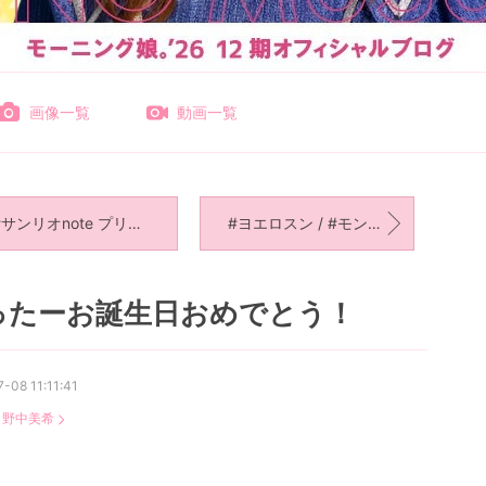
画像一覧
動画一覧
サンリオnote プリンくん大好き！
#ヨエロスン / #モンマルシェ さんと自炊ごはん
ったーお誕生日おめでとう！
-08 11:11:41
：
野中美希