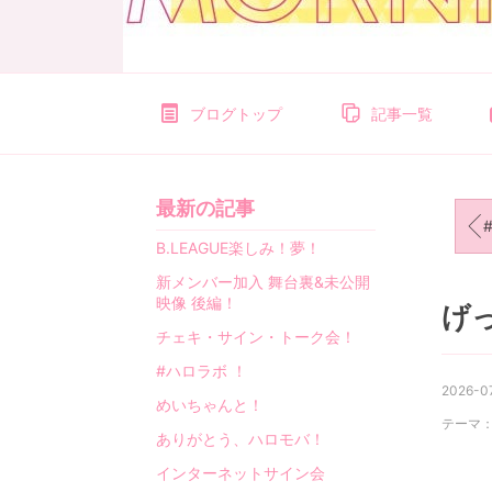
ブログトップ
記事一覧
最新の記事
#
B.LEAGUE楽しみ！夢！
新メンバー加入 舞台裏&未公開
映像 後編！
げ
チェキ・サイン・トーク会！
#ハロラボ ！
2026-07
めいちゃんと！
テーマ
ありがとう、ハロモバ！
インターネットサイン会