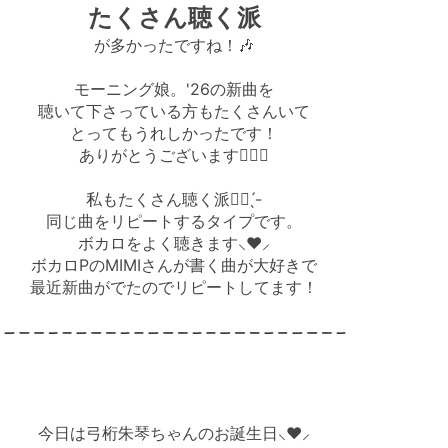
たくさん聴く派
が多かったですね！🎶
モーニング娘。'26の新曲を
聴いて下さっている方もたくさんいて
とってもうれしかったです！
ありがとうございます🙂‍↕️✨
私もたくさん聴く派✋🏻 ̖́-
同じ曲をリピートするタイプです。
ボカロをよく聴きます⸜❤︎⸝‍
ボカロPのMIMIさんが書く曲が大好きで
最近新曲がでたのでリピートしてます！
今日は弓桁朱琴ちゃんのお誕生日⸜❤️⸝