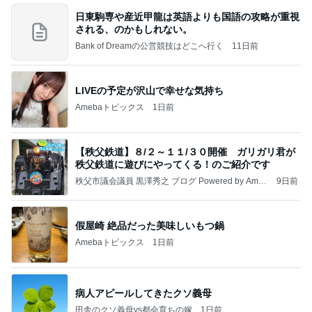
日東駒専や産近甲龍は英語よりも国語の攻略が重視
される、のかもしれない。
Bank of Dreamの公営競技はどこへ行く
11日前
LIVEの予定が沢山で幸せな気持ち
Amebaトピックス
1日前
【秩父鉄道】８/２～１１/３０開催 ガリガリ君が
秩父鉄道に遊びにやってくる！のご紹介です
秩父市議会議員 黒澤秀之 ブログ Powered by Ameb
9日前
a
假屋崎 絶品だった美味しいもつ鍋
Amebaトピックス
1日前
病人アピールしてきたクソ義母
田舎のクソ義母vs都会育ちの嫁
1日前