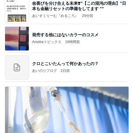
㊗️喜びを分け合える未来❣️”【この混沌の理由】”⽇
本も⾦融リセットの準備をしてます ””
あいすくりーむ『めるころ』
29分前
発売する他にはないカラーのコスメ
Amebaトピックス
16時間前
クロとこいたんって何かあったの？
あいのりブログ
2日前