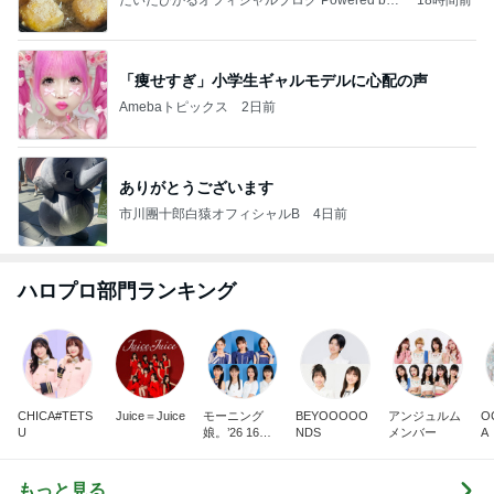
だいたひかるオフィシャルブログ Powered by
18時間前
Ameba
「痩せすぎ」小学生ギャルモデルに心配の声
Amebaトピックス
2日前
ありがとうございます
市川團十郎白猿オフィシャルB
4日前
ハロプロ部門ランキング
CHICA#TETS
Juice＝Juice
モーニング
BEYOOOOO
アンジュルム
O
U
娘。’26 16期1
NDS
メンバー
A
7期
もっと見る