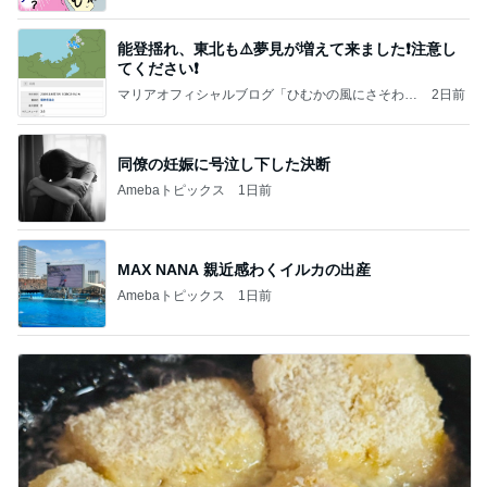
能登揺れ、東北も⚠️夢見が増えて来ました❗️注意し
てください❗️
マリアオフィシャルブログ「ひむかの風にさそわれ
2日前
て」Powered by Ameba
同僚の妊娠に号泣し下した決断
Amebaトピックス
1日前
MAX NANA 親近感わくイルカの出産
Amebaトピックス
1日前