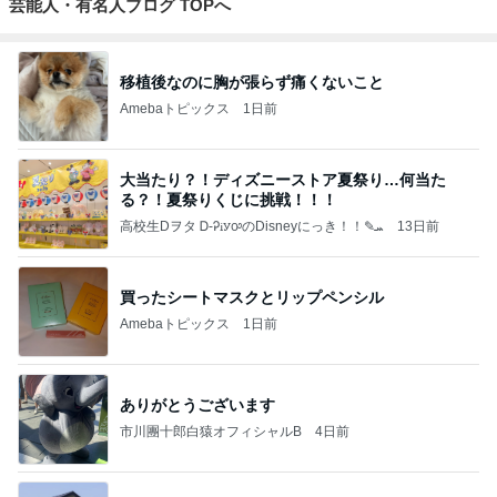
芸能人・有名人ブログ TOPへ
移植後なのに胸が張らず痛くないこと
Amebaトピックス
1日前
大当たり？！ディズニーストア夏祭り…何当た
る？！夏祭りくじに挑戦！！！
高校生Dヲタ Ꭰ-ᎮꭵꭹꭴのDisneyにっき！！✎ܚ
13日前
買ったシートマスクとリップペンシル
Amebaトピックス
1日前
ありがとうございます
市川團十郎白猿オフィシャルB
4日前