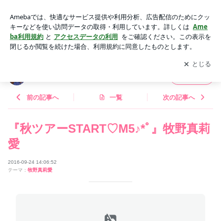
『秋ツアーSTART♡M5♪*ﾟ』牧野真莉愛 | モーニング娘。‘26 1
2期オフィシャルブログ Powered by Ameba
アプリをダウンロードして
ブログの更新通知
を受け取りまし
開く
ょう。
モーニング娘。‘26 12期オフィシャルブログ
フォロー
前の記事へ
一覧
次の記事へ
『秋ツアーSTART♡M5♪*ﾟ』牧野真莉
愛
2016-09-24 14:06:52
テーマ：
牧野真莉愛