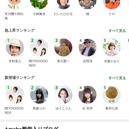
市川團十郎白
小林麻央
だいたひかる
桃
クロ
猿
急上昇ランキング
すべて見る
1
2
3
4
5
木村直人
BEYOOOOO
美川憲一
吉岡淳
水森かおり
NDS
新登場ランキング
すべて見る
1
2
3
4
5
BEYOOOOO
島倉りか
ゆうこりん
石 安伊
蒼井心音
NDS