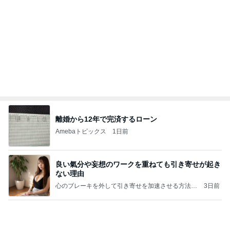
麗しく端正な見た目のおろしそば
Amebaトピックス
2日前
こんな時代が来るとは誰が予想できただろうか？
浮浪の走り者のブログ
2日前
現地で買ったパサパサ食感のタルト
Amebaトピックス
1日前
【新記事】これができる女性を男は手放せない！究
極の恋愛テクニック
クノタチホオフィシャルブログ「恋学・性学研究
2日前
室」Powered by Ameba