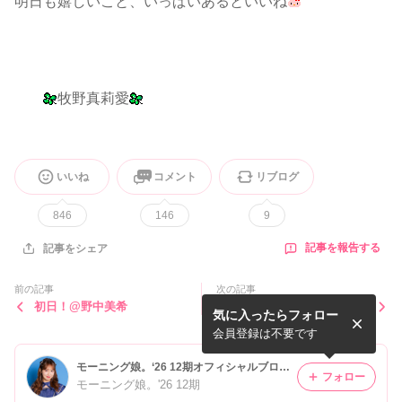
明日も嬉しいこと、いっぱいあるといいね
牧野真莉愛
いいね
コメント
リブログ
846
146
9
記事を報告する
記事をシェア
前の記事
次の記事
初日！@野中美希
初日！！尾形春水
気に入ったらフォロー
会員登録は不要です
モーニング娘。‘26 12期オフィシャルブログ Powered by Ameba
フォロー
モーニング娘。'26 12期