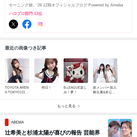
モーニング娘。‘26 12期オフィシャルブログ Powered by Ameba
ハロプロ部門 13位
最近の画像つき記事
TOYOTA AREN
明日！
B.LEAGUE楽し
新メンバー加入
A TOKYO1日
み！夢！
舞台裏&未公開
目！
映像 後編！
もっと見る
ABEMA
辻希美と杉浦太陽が喜びの報告 芸能界