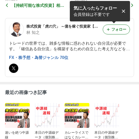
【持続可能な株式投資】相場
【株式市場 見通し 注目株】
気に入ったらフォロー
の予測は毎日変わるものです
コツンと底打ち？ 買いシグ
ナル点灯９銘柄
会員登録は不要です
株式投資「虎の穴」 ～億を稼ぐ投資家【養成講座】
フォロー
林 知之
トレードの世界では、雑多な情報に惑わされない自分流が必要で
す。「確信ある自分流」を構築するための自立した考え方などを、
相場技術論に基づいて紹介します。実践の知恵はYouTubeでも配信
FX・株予想・為替ジャンル 70位
しています。
最近の画像つき記事
迷いを絶つ中源
本日の中源線デ
カレーライスで
本日の中源線デ
線
ータ（個別株統
はなくカレーキ
ータ（個別株統