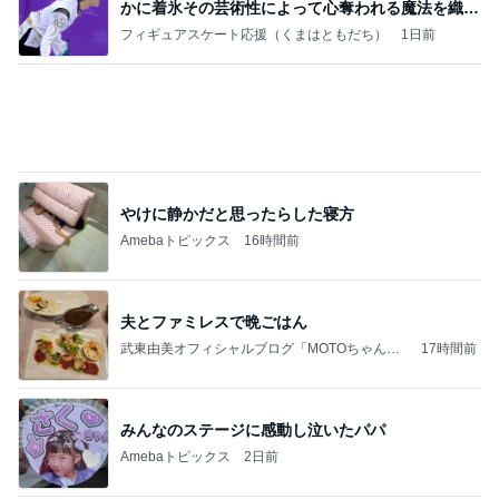
かに着氷その芸術性によって心奪われる魔法を織り
なす
フィギュアスケート応援（くまはともだち）
1日前
やけに静かだと思ったらした寝方
Amebaトピックス
16時間前
夫とファミレスで晩ごはん
武東由美オフィシャルブログ「MOTOちゃんと
17時間前
のはっぴぃな毎日」Powered by Ameba
みんなのステージに感動し泣いたパパ
Amebaトピックス
2日前