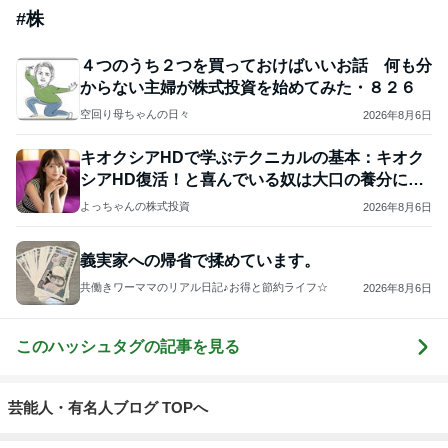
#
株
４つのうち２つを買っておけばいいお話 何も分
からない主婦が株式投資を始めてみた・８２６
空回り母ちゃんの日々
2026年8月6日
キオクシアHDで学ぶテクニカルの基本：キオク
シアHD復活！と喜んでいる奴は大口の養分にな
るだけ
よっちゃんの株式投資
2026年8月6日
義実家への帰省で揉めています。
共働きワーママのリアル日記♪お得と節約ライフ☆
2026年8月6日
このハッシュタグの記事を見る
芸能人・有名人ブログ TOPへ