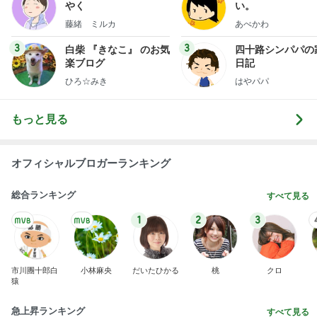
やく
い。
藤緒 ミルカ
あべかわ
3
3
白柴 『きなこ』 のお気
四十路シンパパの
楽ブログ
日記
ひろ☆みき
はやパパ
もっと見る
オフィシャルブロガーランキング
総合ランキング
すべて見る
1
2
3
市川團十郎白
小林麻央
だいたひかる
桃
クロ
猿
急上昇ランキング
すべて見る