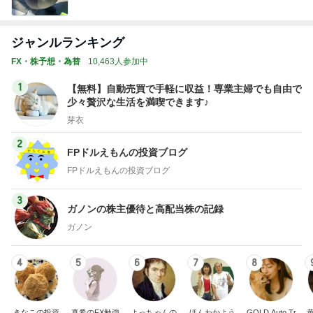
ジャンルランキング
FX・株予想・為替
10,463人参加中
1
【無料】自動売買で手軽に収益！専業主婦でも自由で
少々贅沢な生活を満喫できます♪
芽衣
2
FPドルえもんの投資ブログ
FPドルえもんの投資ブログ
3
ガノンの株主優待と高配当株の記録
ガノン
4
5
6
7
8
きなこの投資
真希のFX勉強
よっちゃんの
ほんわかよう
GOLD Auto Tr