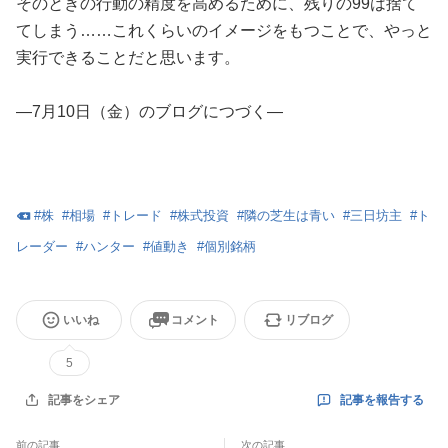
そのときの行動の精度を高めるために、残りの99は捨て
てしまう……これくらいのイメージをもつことで、やっと
実行できることだと思います。
―7月10日（金）のブログにつづく―
#
株
#
相場
#
トレード
#
株式投資
#
隣の芝生は青い
#
三日坊主
#
ト
レーダー
#
ハンター
#
値動き
#
個別銘柄
いいね
コメント
リブログ
5
記事を報告する
記事をシェア
前の記事
次の記事