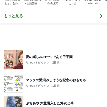
と甘いものを
- 自動売買と
株式投資
こりん
ader Lab
楽しむ日記
投資の試行錯
誤
もっと見る
夏の楽しみの一つである甲子園
Amebaトピックス
2日前
マックの激混みしそうな記念のおもちゃ
Amebaトピックス
1日前
ぷちあや 大量購入した浴衣と帯