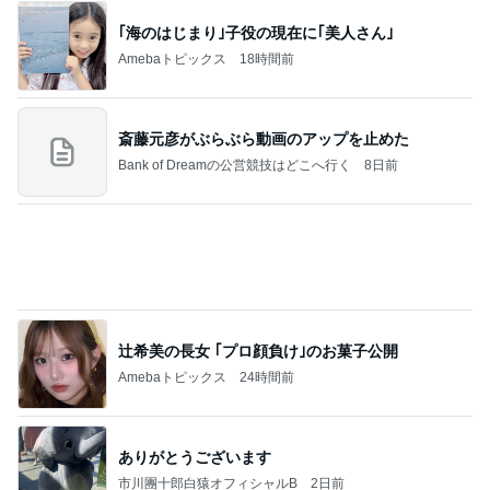
｢海のはじまり｣子役の現在に｢美人さん｣
Amebaトピックス
18時間前
斎藤元彦がぶらぶら動画のアップを止めた
Bank of Dreamの公営競技はどこへ行く
8日前
辻希美の長女 ｢プロ顔負け｣のお菓子公開
Amebaトピックス
24時間前
ありがとうございます
市川團十郎白猿オフィシャルB
2日前