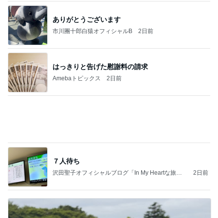
ありがとうございます
市川團十郎白猿オフィシャルB
2日前
はっきりと告げた慰謝料の請求
Amebaトピックス
2日前
７人待ち
沢田聖子オフィシャルブログ「In My Heartな旅日
2日前
記」by Ameba