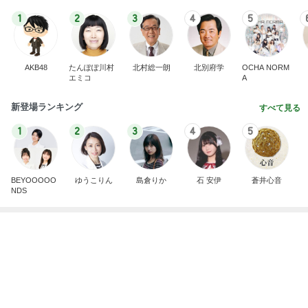
1
2
3
4
5
AKB48
たんぽぽ川村
北村総一朗
北別府学
OCHA NORM
エミコ
A
新登場ランキング
すべて見る
1
2
3
4
5
BEYOOOOO
ゆうこりん
島倉りか
石 安伊
蒼井心音
NDS