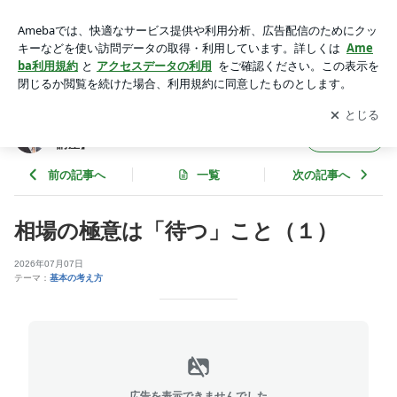
相場の極意は「待つ」こと（１） | 株式投資「虎の穴」 ～億を
稼ぐ投資家【養成講座】
アプリをダウンロードして
ブログの更新通知
を受け取りまし
開く
ょう。
株式投資「虎の穴」 ～億を稼ぐ投資家【養成
フォロー
講座】
前の記事へ
一覧
次の記事へ
相場の極意は「待つ」こと（１）
2026年07月07日
テーマ：
基本の考え方
広告を表示できませんでした