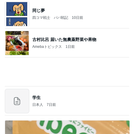
同じ夢
四コマ戦士 パパ戦記
10日前
古村比呂 届いた無農薬野菜や果物
Amebaトピックス
1日前
学生
日本人
7日前