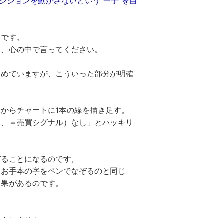
ジションを動かさないという“一手”を自
思です。
リ、心の中で言ってください。
すめていますが、こういった部分が明確
からチャートに1本の線を描き足す。
じ、＝売買シグナル）なし」とハッキリ
ぞることになるのです。
たお手本の字をペンでなぞるのと同じ
効果があるのです。