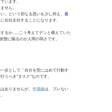
っています。
りません。
たい」という切なる思いを少し抑え、
最
常に右往左往することになります。
するか……こう考えてデンと構えていた
の状態に陥るのが人間の弱さです。
の一歩として「自分を型にはめて行動す
行うべき“タスク”なのです。
気はありませんが、
中源線
は、ブレない
す。