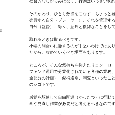
社会的なしがらみはなく、行動はいっさい制
そのかわり、ひとり数役をこなす、ちょっと
売買する自分（プレーヤー）、それを管理す
自分（監督）、等々、意外と複雑なことをし
精
取れるときは取るべきです。
小幅の利食いに徹するのが手堅いわけではあ
だから、攻めていくべき場面もあります。
ところが、そんな気持ちを抑えたりコントロー
ファンド運用で分業化されている各種の業務
金配分の計画）、銘柄選別、調査といったこ
のシゴトです。
感覚を駆使して自由闊達（かったつ）に行動
画や見直し作業が必要だと考えるべきなので