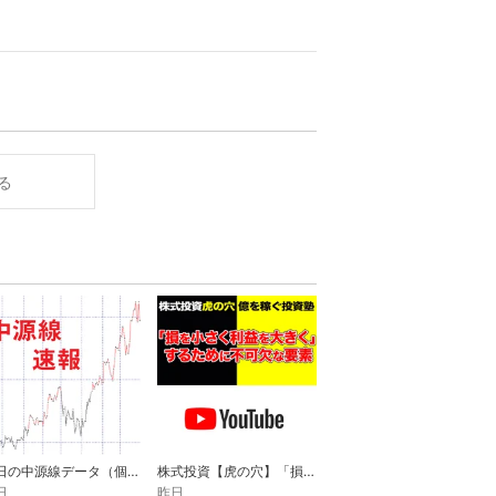
る
本日の中源線データ（個別株統計）
株式投資【虎の穴】「損を小さく利益を大きく」するために不可欠な要素
日
昨日