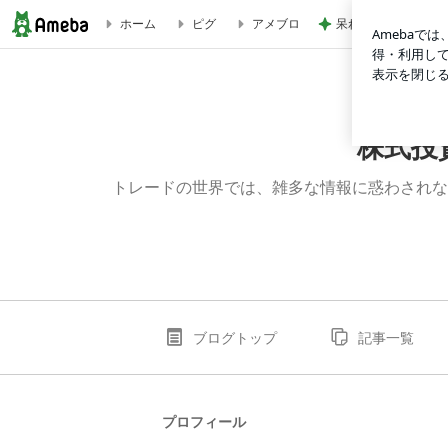
呆れるしかなかった
ホーム
ピグ
アメブロ
「なにもしない」も行動のひとつ | 株式投資「虎の穴」 ～
株式投
トレードの世界では、雑多な情報に惑わされな
ブログトップ
記事一覧
プロフィール