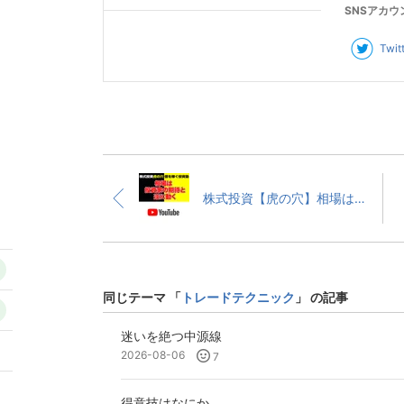
SNSアカウ
Twit
株式投資【虎の穴】相場は、投資家の期待と逆に動く
同じテーマ 「
トレードテクニック
」 の記事
迷いを絶つ中源線
5
2026-08-06
7
2
得意技はなにか