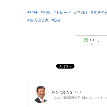
#株
#相場
#トレード
#中源線
#魔法の
#個人投資家
#決断
いいね
6
ポスト
林 知之
さんをフォロー
ブログの更新情報が受け取れて、アクセス