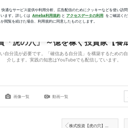
彼女の言葉
芸能人ブログ
人気ブログ
新規登録
ログ
億を稼ぐ投資家【養成講座】
資「虎の穴」 ～億を稼ぐ投資家【養
い自分流が必要です。「確信ある自分流」を構築するための自
介します。実践の知恵はYouTubeでも配信しています。
画像一覧
動画一覧
株式投資【虎の穴】相場は、投資家の期待と逆に動く