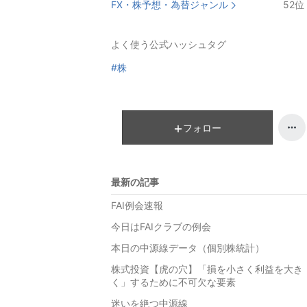
FX・株予想・為替ジャンル
52
位
よく使う公式ハッシュタグ
#株
フォロー
最新の記事
FAI例会速報
今日はFAIクラブの例会
本日の中源線データ（個別株統計）
株式投資【虎の穴】「損を小さく利益を大き
く」するために不可欠な要素
迷いを絶つ中源線