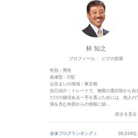
林 知之
プロフィール
ピグの部屋
性別：
男性
血液型：
O型
お住まいの地域：
東京都
自己紹介：
トレードで、無限の選択肢から自
だけの確信ある一手を選ぶためには、他人の
測を含む外部からの情報に頼...
続きを見る
全体ブログランキング
26,024
位