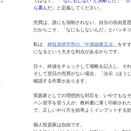
ではなく、
「“なにもしない”と決断した」「ポ
↑
ン
ラ
ら選んだ」
と定義してください。
キ
ン
ン
キ
売買は、誰にも強制されない、自分の自由意
グ
ン
だからこそ、「なにもしないんだ」とハッキ
上
グ
昇
上
私は、
林投資研究所の「中源線建玉法」
をす
昇
になるという大きな利点があるからです。
日々、終値をチェックして場帳を記入し、それ
そして翌日の売買がない場合、「法示（ほう
確認する作業があります。
実践家としての理想的な対応を、いやでもな
ペン習字を習う人が、教科書に薄く印刷され
で、正しいやり方を効率よくインプットする
個人投資家は自由です。