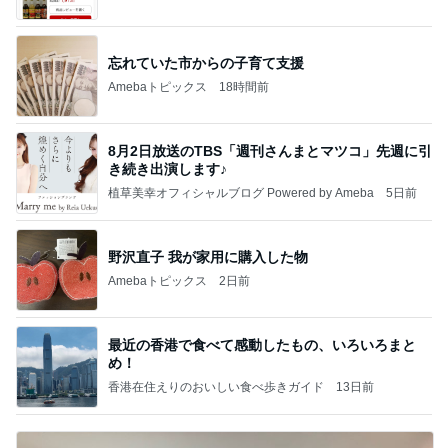
ba
忘れていた市からの子育て支援
Amebaトピックス
18時間前
8月2日放送のTBS「週刊さんまとマツコ」先週に引
き続き出演します♪
植草美幸オフィシャルブログ Powered by Ameba
5日前
野沢直子 我が家用に購入した物
Amebaトピックス
2日前
最近の香港で食べて感動したもの、いろいろまと
め！
香港在住えりのおいしい食べ歩きガイド
13日前