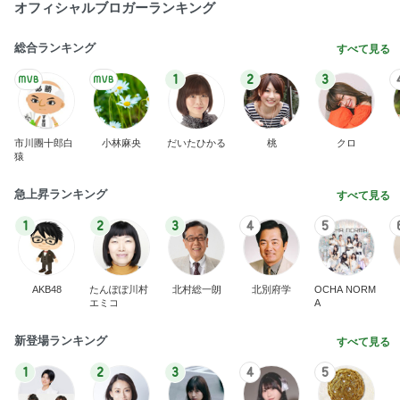
オフィシャルブロガーランキング
総合ランキング
すべて見る
1
2
3
市川團十郎白
小林麻央
だいたひかる
桃
クロ
猿
急上昇ランキング
すべて見る
1
2
3
4
5
AKB48
たんぽぽ川村
北村総一朗
北別府学
OCHA NORM
エミコ
A
新登場ランキング
すべて見る
1
2
3
4
5