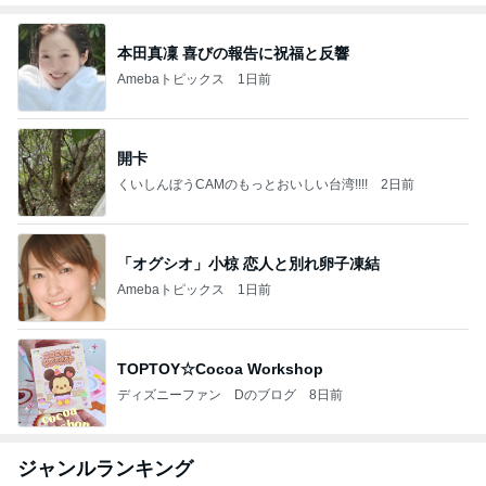
本田真凜 喜びの報告に祝福と反響
Amebaトピックス
1日前
開卡
くいしんぼうCAMのもっとおいしい台湾!!!!
2日前
「オグシオ」小椋 恋人と別れ卵子凍結
Amebaトピックス
1日前
TOPTOY☆Cocoa Workshop
ディズニーファン Dのブログ
8日前
ジャンルランキング