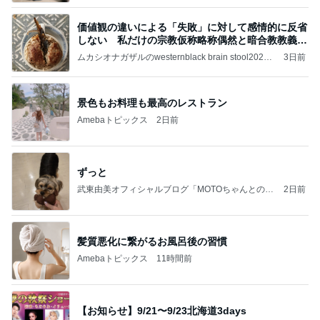
価値観の違いによる「失敗」に対して感情的に反省
しない 私だけの宗教仮称略称偶然と暗合教教義候
補
ムカシオナガザルのwesternblack brain stool2024
3日前
年（令和6）11月25日以来減酒断煙再開ムカシオナ
ガザル
景色もお料理も最高のレストラン
Amebaトピックス
2日前
ずっと
武東由美オフィシャルブログ「MOTOちゃんとのは
2日前
っぴぃな毎日」Powered by Ameba
髪質悪化に繋がるお風呂後の習慣
Amebaトピックス
11時間前
【お知らせ】9/21〜9/23北海道3days