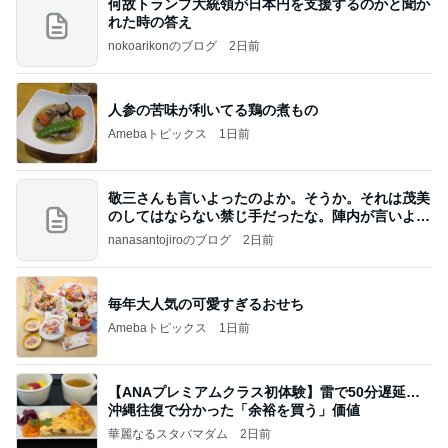
何故トランプ大統領が日本円を支援するのかと聞か
れた時の答え
nokoarikonのブログ
2日前
人参の苦味が利いてる鶏の煮もの
Amebaトピックス
1日前
敬三さんも言いよったのよか。そうか。それは茂美
のしてはならない禁じ手だったな。陣内が言いよる
のよ
nanasantojiroのブログ
2日前
毎年大人気の可愛すぎるおせち
Amebaトピックス
1日前
【ANAプレミアムクラス初体験】雷で50分遅延…
沖縄往復で分かった「余裕を買う」価値
華麗なるスタバマダム
2日前