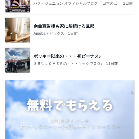
パク・ジュニョン オフィシャルブログ 「日本の
2日前
心」 powered by Ameba
余命宣告後も家に居続ける旦那
Amebaトピックス
1日前
ポッキー以来の・・・初ビーナス♪
ＳＲ♡ＬＯＶＥＲの・・・キックでＧＯ♪
11日前