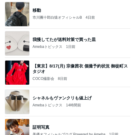
移動
市川團十郎白猿オフィシャルB
4日前
我慢してたが送料対策で買った皿
Amebaトピックス
1日前
【東京】8/17(月) 宗像茜衣 個撮予約状況 御徒町ス
タジオ
COCO撮影会
8日前
シャネルもヴァンクリも値上げ
Amebaトピックス
14時間前
証明写真
美優オフィシャルブログ Powered by Ameba
1日前