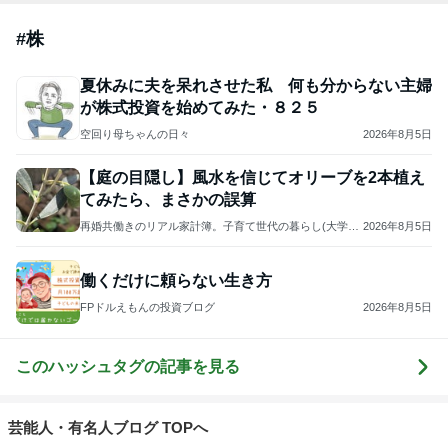
#
株
夏休みに夫を呆れさせた私 何も分からない主婦
が株式投資を始めてみた・８２５
空回り母ちゃんの日々
2026年8月5日
【庭の目隠し】風水を信じてオリーブを2本植え
てみたら、まさかの誤算
再婚共働きのリアル家計簿。子育て世代の暮らし(大学受
2026年8月5日
験)
働くだけに頼らない生き方
FPドルえもんの投資ブログ
2026年8月5日
このハッシュタグの記事を見る
芸能人・有名人ブログ TOPへ