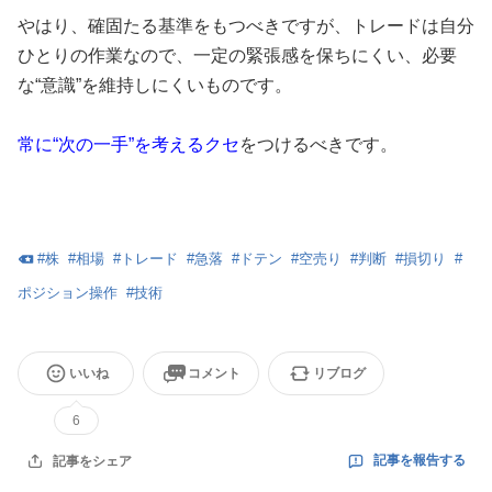
やはり、確固たる基準をもつべきですが、トレードは自分
ひとりの作業なので、一定の緊張感を保ちにくい、必要
な“意識”を維持しにくいものです。
常に“次の一手”を考えるクセ
をつけるべきです。
#
株
#
相場
#
トレード
#
急落
#
ドテン
#
空売り
#
判断
#
損切り
#
ポジション操作
#
技術
いいね
コメント
リブログ
6
記事を報告する
記事をシェア