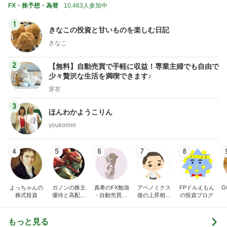
FX・株予想・為替
10,463人参加中
1
きなこの投資と甘いものを楽しむ日記
きなこ
2
【無料】自動売買で手軽に収益！専業主婦でも自由で
少々贅沢な生活を満喫できます♪
芽衣
3
ほんわかようこりん
youkorinn
4
5
6
7
8
よっちゃんの
ガノンの株主
真希のFX勉強
アベノミクス
FPドルえもん
G
株式投資
優待と高配当
- 自動売買と
後の上昇相場
の投資ブログ
株の記録
投資の試行錯
の大天井は、
誤
いつか？（コ
ロナ相場）
もっと見る