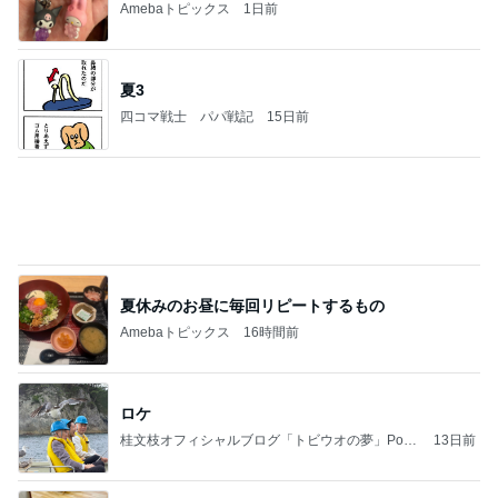
Amebaトピックス
1日前
夏3
四コマ戦士 パパ戦記
15日前
夏休みのお昼に毎回リピートするもの
Amebaトピックス
16時間前
ロケ
桂文枝オフィシャルブログ「トビウオの夢」Pow
13日前
ered by Ameba