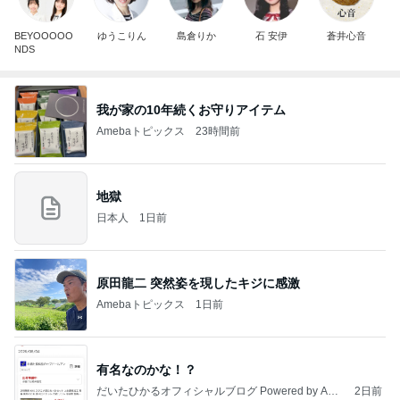
BEYOOOOO
ゆうこりん
島倉りか
石 安伊
蒼井心音
NDS
我が家の10年続くお守りアイテム
Amebaトピックス
23時間前
地獄
日本人
1日前
原田龍二 突然姿を現したキジに感激
Amebaトピックス
1日前
有名なのかな！？
だいたひかるオフィシャルブログ Powered by Ame
2日前