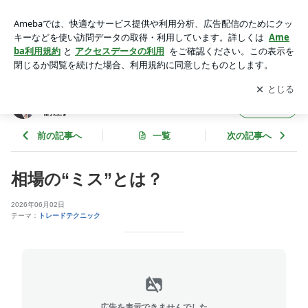
相場の“ミス”とは？ | 株式投資「虎の穴」 ～億を稼ぐ投資家
【養成講座】
アプリをダウンロードして
ブログの更新通知
を受け取りまし
開く
ょう。
株式投資「虎の穴」 ～億を稼ぐ投資家【養成
フォロー
講座】
前の記事へ
一覧
次の記事へ
相場の“ミス”とは？
2026年06月02日
テーマ：
トレードテクニック
広告を表示できませんでした