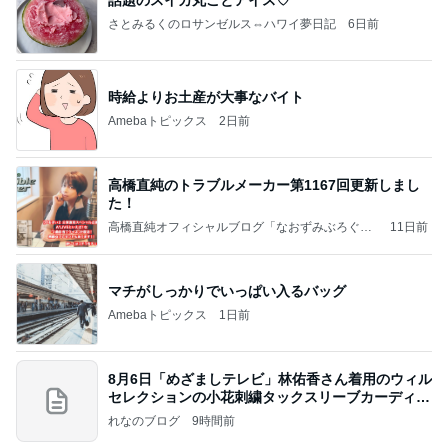
話題のスイカ丸ごとアイス♡
さとみるくのロサンゼルス⇔ハワイ夢日記
6日前
時給よりお土産が大事なバイト
Amebaトピックス
2日前
高橋直純のトラブルメーカー第1167回更新しまし
た！
高橋直純オフィシャルブログ「なおずみぶろぐ」
11日前
Powered by Ameba
マチがしっかりでいっぱい入るバッグ
Amebaトピックス
1日前
8月6日「めざましテレビ」林佑香さん着用のウィル
セレクションの小花刺繍タックスリーブカーディガ
ン
れなのブログ
9時間前