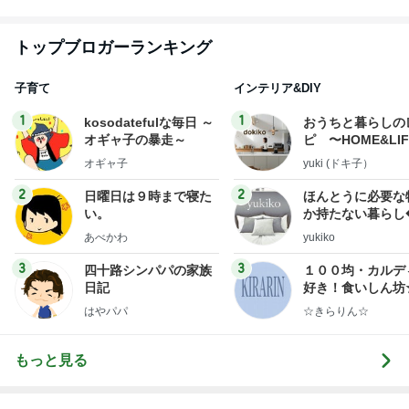
トップブロガーランキング
子育て
インテリア&DIY
1
1
kosodatefulな毎日 ～
おうちと暮らしの
オギャ子の暴走～
ピ 〜HOME&LI
オギャ子
yuki (ドキ子）
2
2
日曜日は９時まで寝た
ほんとうに必要な
い。
か持たない暮らし
ep Life Simple
あべかわ
yukiko
ンテリアのきろく
3
3
四十路シンパパの家族
１００均・カルデ
日記
好き！食いしん坊
らりん☆のブログ
はやパパ
☆きらりん☆
もっと見る