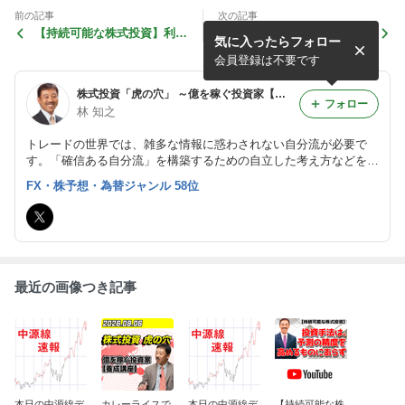
前の記事
次の記事
【持続可能な株式投資】利食
台風対策しています
気に入ったらフォロー
いドテンは愚の骨頂 ～そん
なに悪いことなのか
会員登録は不要です
株式投資「虎の穴」 ～億を稼ぐ投資家【養成講座】
フォロー
林 知之
トレードの世界では、雑多な情報に惑わされない自分流が必要で
す。「確信ある自分流」を構築するための自立した考え方などを、
相場技術論に基づいて紹介します。実践の知恵はYouTubeでも配信
FX・株予想・為替ジャンル 58位
しています。
最近の画像つき記事
本日の中源線デ
カレーライスで
本日の中源線デ
【持続可能な株