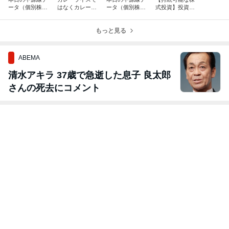
ータ（個別株統
はなくカレーキ
ータ（個別株統
式投資】投資手
計）
ャベツ
計）
法は、予測の精
度を高めるもの
もっと見る
にあらず
ABEMA
清水アキラ 37歳で急逝した息子 良太郎
さんの死去にコメント