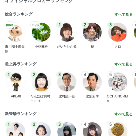
オフィシャルブロガーランキング
総合ランキング
すべて見る
1
2
3
市川團十郎白
小林麻央
だいたひかる
桃
クロ
猿
急上昇ランキング
すべて見る
1
2
3
4
5
AKB48
たんぽぽ川村
北村総一朗
北別府学
OCHA NORM
エミコ
A
新登場ランキング
すべて見る
1
2
3
4
5