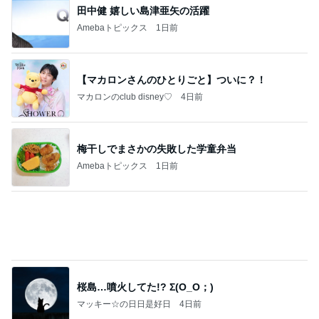
田中健 嬉しい島津亜矢の活躍
Amebaトピックス
1日前
【マカロンさんのひとりごと】ついに？！
マカロンのclub disney♡
4日前
梅干しでまさかの失敗した学童弁当
Amebaトピックス
1日前
桜島…噴火してた!? Σ(O_O；)
マッキー☆の日日是好日
4日前