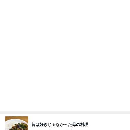
娘に伝えるつもりの膵臓癌と手術
Amebaトピックス
1日前
【マカロンさんのひとりごと】ついに？！
マカロンのclub disney♡
4日前
当選した人気商品詰め合わせとグッズ
Amebaトピックス
1日前
ありがとう！
ふっくんの日々是好日 布川敏和オフィシャルブロ
2日前
グ