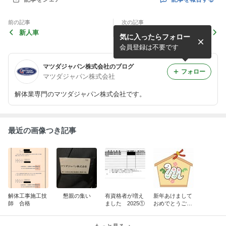
前の記事
次の記事
新人車
～さよなら秘密兵器～
気に入ったらフォロー
会員登録は不要です
マツダジャパン株式会社のブログ
フォロー
マツダジャパン株式会社
解体業専門のマツダジャパン株式会社です。
最近の画像つき記事
解体工事施工技
懇親の集い
有資格者が増え
新年あけまして
師 合格
ました 2025①
おめでとうござ
います！