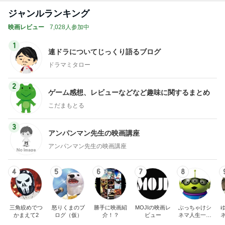
ジャンルランキング
映画レビュー
7,028人参加中
1
連ドラについてじっくり語るブログ
ドラマミタロー
2
ゲーム感想、レビューなどなど趣味に関するまとめ
こだまもとる
3
アンパンマン先生の映画講座
アンパンマン先生の映画講座
4
5
6
7
8
三角絞めでつ
怒りくまのブ
勝手に映画紹
MOJIの映画レ
ぶっちゃけシ
かまえて2
ログ（仮）
介！？
ビュー
ネマ人生一直
線！❁