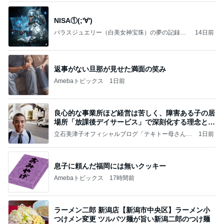
NISA①(;'∀')
パラスジュエリー（白美女神宝珠）の夢の記録
14日前
（続編）
返事がない旦那が見せた満面の笑み
Amebaトピックス
1日前
良心的な事業所ほど経営は苦しく、障害ある子の居
場所「放課後デイサービス」で深刻化する理念と現
実の
立石美津子オフィシャルブログ「テキトー母さんの
1日前
すすめ」Powered by Ameba
息子に頼んだ福岡には無いクッキー
Amebaトピックス
17時間前
ラーメン二郎 新潟店【新潟市中央区】ラーメン小
つけメン変更 ツルパツ麺が旨い新潟二郎のつけ麺