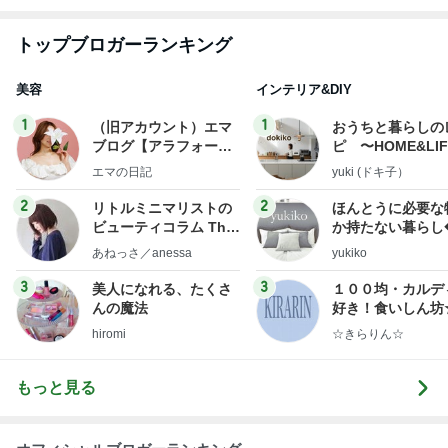
トップブロガーランキング
美容
インテリア&DIY
1
1
（旧アカウント）エマ
おうちと暮らしの
ブログ【アラフォー会
ピ 〜HOME&LI
社売却セカンドライ
エマの日記
yuki (ドキ子）
フ】
2
2
リトルミニマリストの
ほんとうに必要な
ビューティコラム The
か持たない暮らし
little minimalist's bea
ep Life Simple
あねっさ／anessa
yukiko
uty colum
ンテリアのきろく
3
3
美人になれる、たくさ
１００均・カルデ
んの魔法
好き！食いしん坊
らりん☆のブログ
hiromi
☆きらりん☆
もっと見る