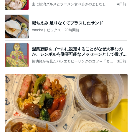
主に新潟グルメとラーメン食べ歩きのよしなしご
14日前
と
堀ちえみ 足りなくてプラスしたサンド
Amebaトピックス
20時間前
涅槃寂静をゴールに設定することがなぜ大事なの
か、シンボルを受容可能なメッセージとして投げる
ことが
気功師から見たバレエとヒーリングのコツ～「まと
3日前
いのば」ブログ