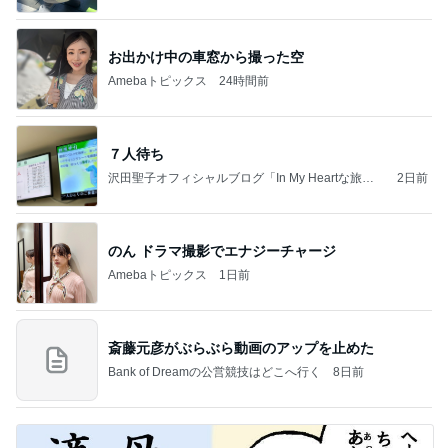
お出かけ中の車窓から撮った空
Amebaトピックス
24時間前
７人待ち
沢田聖子オフィシャルブログ「In My Heartな旅日
2日前
記」by Ameba
のん ドラマ撮影でエナジーチャージ
Amebaトピックス
1日前
斎藤元彦がぶらぶら動画のアップを止めた
Bank of Dreamの公営競技はどこへ行く
8日前