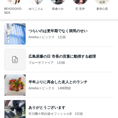
BEYOOOOO
ゆうこりん
島倉りか
石 安伊
蒼井心音
NDS
つらいのは更年期でなく病気のせい
Amebaトピックス
1日前
広島原爆の日 市長の言葉に動揺する総理
ブルーサファイア
1日前
半年ぶりに再会した友人とのランチ
Amebaトピックス
14時間前
ありがとうございます
市川團十郎白猿オフィシャルB
2日前