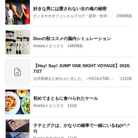
好きな男には愛されない女の魂の秘密
クノタチホオフィシャルブログ「恋学・性学研
20時間前
究室」Powered by Ameba
Diorの秋コスメの脳内シミュレーション
Amebaトピックス
16時間前
【Hey! Say! JUMP ONE NIGHT VOYAGE】2026.
7/27
公式投稿まとめちゃいました。～HSJ＆UT&K.O.
11日前
～
初めてまともに食べられたケール
Amebaトピックス
1日前
テテとグクは、かなりの確率で一緒にいるね(#^.^
#)