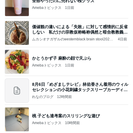
全部やったのに売れない桜グッズ
Amebaトピックス
1日前
価値観の違いによる「失敗」に対して感情的に反省
しない 私だけの宗教仮称略称偶然と暗合教教義候
補
ムカシオナガザルのwesternblack brain stool2024
4日前
年（令和6）11月25日以来減酒断煙再開ムカシオナ
ガザル
かとうかず子 麻酔の顔で天ぷら
Amebaトピックス
1日前
8月6日「めざましテレビ」林佑香さん着用のウィル
セレクションの小花刺繍タックスリーブカーディガ
ン
れなのブログ
12時間前
桃 子ども達考案のスリリングな遊び
Amebaトピックス
10時間前