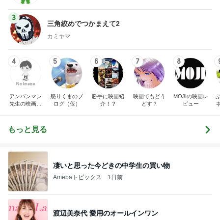
3
三角絞めでつかまえて2
カミヤマ
4
5
6
7
8
アンパンマン
怒りくまのブ
勝手に映画紹
映画でもどう
MOJIの映画レ
先生の映画講
ログ（仮）
介！？
どす？
ビュー
座
もっと見る
凄いと思った今どきの中学生の買い物
Amebaトピックス
1日前
渡辺美奈代 愛用のオールインワン