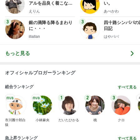
アルを品良く着こなす
い。
ファッションブログ
えりん
あべかわ
3
3
銀の滴降る降るまわり
四十路シンパパの
に・・・
日記
illallan
はやパパ
もっと見る
オフィシャルブロガーランキング
総合ランキング
すべて見る
1
2
3
市川團十郎白
小林麻央
だいたひかる
桃
クロ
猿
急上昇ランキング
すべて見る