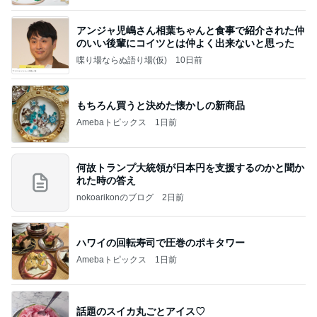
アンジャ児嶋さん相葉ちゃんと食事で紹介された仲
のいい後輩にコイツとは仲よく出来ないと思った
喋り場ならぬ語り場(仮)
10日前
もちろん買うと決めた懐かしの新商品
Amebaトピックス
1日前
何故トランプ大統領が日本円を支援するのかと聞か
れた時の答え
nokoarikonのブログ
2日前
ハワイの回転寿司で圧巻のポキタワー
Amebaトピックス
1日前
話題のスイカ丸ごとアイス♡