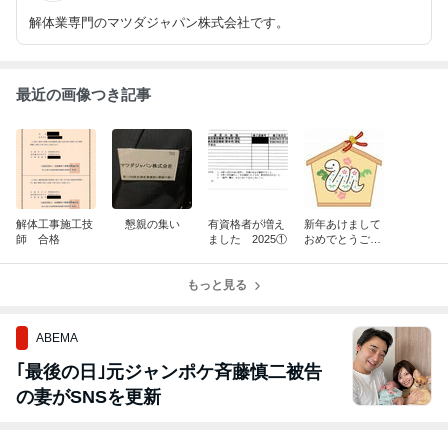
解体業専門のマツダジャパン株式会社です。
最近の画像つき記事
解体工事施工技
懇親の集い
有資格者が増え
新年あけまして
師 合格
ました 2025①
おめでとうござ
います！
もっと見る
ABEMA
｢最後の日｣元ジャンポケ斉藤慎二被告
の妻がSNSを更新