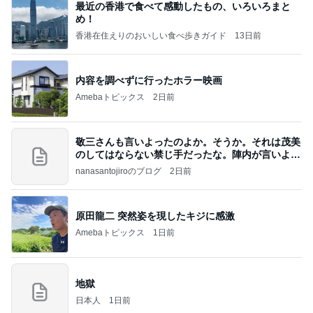
最近の香港で食べて感動したもの、いろいろまと
め！
香港在住えりのおいしい食べ歩きガイド
13日前
内容を調べずに行ったホラー映画
Amebaトピックス
2日前
敬三さんも言いよったのよか。そうか。それは茂美
のしてはならない禁じ手だったな。陣内が言いよる
のよ
nanasantojiroのブログ
2日前
原田龍二 突然姿を現したキジに感激
Amebaトピックス
1日前
地獄
日本人
1日前