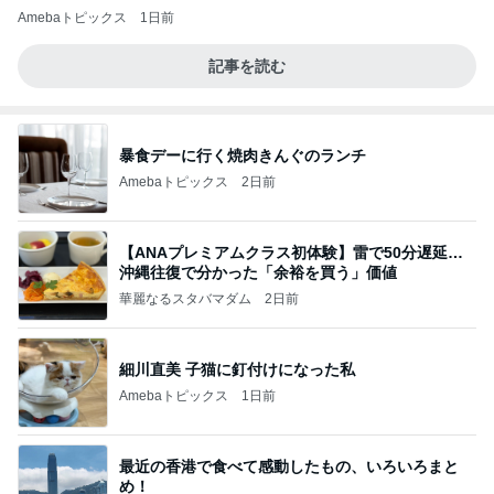
Amebaトピックス
1日前
記事を読む
暴食デーに行く焼肉きんぐのランチ
Amebaトピックス
2日前
【ANAプレミアムクラス初体験】雷で50分遅延…
沖縄往復で分かった「余裕を買う」価値
華麗なるスタバマダム
2日前
細川直美 子猫に釘付けになった私
Amebaトピックス
1日前
最近の香港で食べて感動したもの、いろいろまと
め！