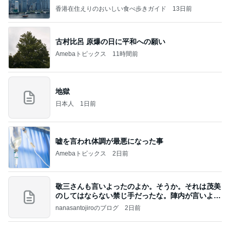
香港在住えりのおいしい食べ歩きガイド
13日前
古村比呂 原爆の日に平和への願い
Amebaトピックス
11時間前
地獄
日本人
1日前
嘘を言われ体調が最悪になった事
Amebaトピックス
2日前
敬三さんも言いよったのよか。そうか。それは茂美
のしてはならない禁じ手だったな。陣内が言いよる
のよ
nanasantojiroのブログ
2日前