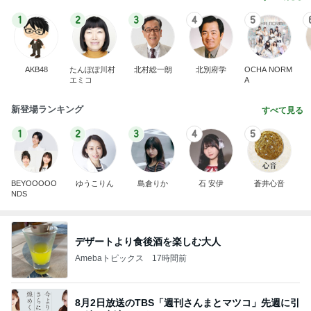
1
2
3
4
5
AKB48
たんぽぽ川村
北村総一朗
北別府学
OCHA NORM
エミコ
A
新登場ランキング
すべて見る
1
2
3
4
5
BEYOOOOO
ゆうこりん
島倉りか
石 安伊
蒼井心音
NDS
デザートより食後酒を楽しむ大人
Amebaトピックス
17時間前
8月2日放送のTBS「週刊さんまとマツコ」先週に引