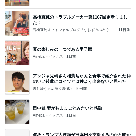
高橋直純のトラブルメーカー第1167回更新しまし
た！
高橋直純オフィシャルブログ「なおずみぶろぐ」
11日前
Powered by Ameba
夏の楽しみの一つである甲子園
Amebaトピックス
1日前
アンジャ児嶋さん相葉ちゃんと食事で紹介された仲
のいい後輩にコイツとは仲よく出来ないと思った
喋り場ならぬ語り場(仮)
10日前
田中健 妻がおままごとみたいと感動
Amebaトピックス
1日前
何故トランプ大統領が日本円を支援するのかと聞か