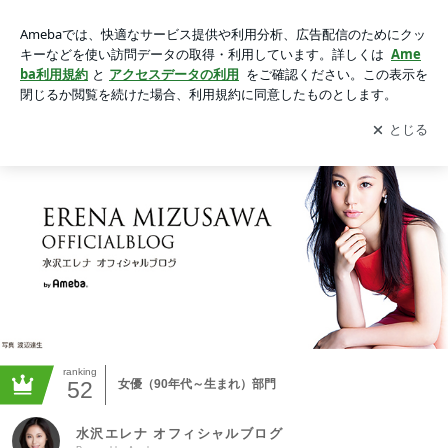
水沢エレナ オフィシャルブログ Powered by Ameba
アプリをダウンロードして
ブログの更新通知
を受け取りまし
開く
ょう。
ranking
52
女優（90年代～生まれ）部門
水沢エレナ オフィシャルブログ