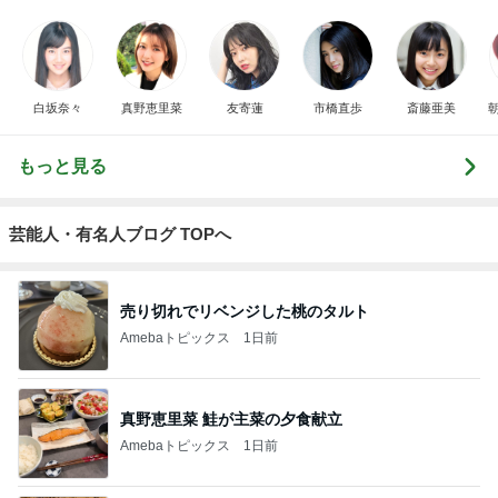
白坂奈々
真野恵里菜
友寄蓮
市橋直歩
斎藤亜美
もっと見る
芸能人・有名人ブログ TOPへ
売り切れでリベンジした桃のタルト
Amebaトピックス
1日前
真野恵里菜 鮭が主菜の夕食献立
Amebaトピックス
1日前