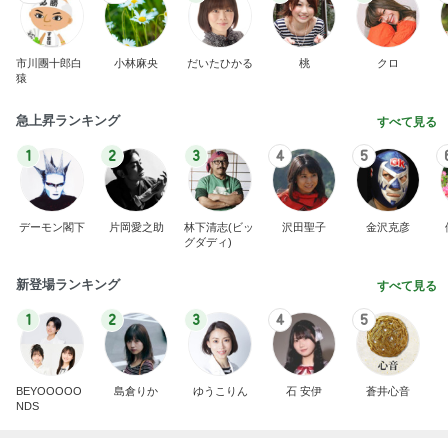
市川團十郎白
小林麻央
だいたひかる
桃
クロ
猿
急上昇ランキング
すべて見る
1
2
3
4
5
デーモン閣下
片岡愛之助
林下清志(ビッ
沢田聖子
金沢克彦
グダディ)
新登場ランキング
すべて見る
1
2
3
4
5
BEYOOOOO
島倉りか
ゆうこりん
石 安伊
蒼井心音
NDS