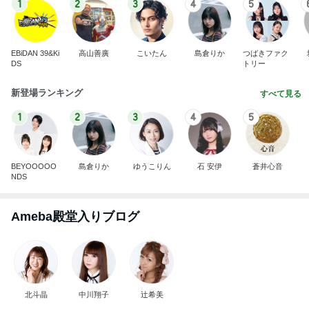
1
2
3
4
5
EBiDAN 39&Ki
高山善廣
こいたん
島倉りか
つばきファク
DS
トリー
新登場ランキング
すべて見る
1
2
3
4
5
BEYOOOOO
島倉りか
ゆうこりん
石 安伊
蒼井心音
NDS
Ameba殿堂入りブログ
北斗晶
中川翔子
辻希美