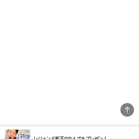
Amebaトピックス
8時間前
真夏にママと食べたおでんランチ
Amebaトピックス
1日前
家に来た父に言われ救われた言葉
Amebaトピックス
1日前
まさに持ってて損なしのキャミワンピ
Amebaトピックス
1日前