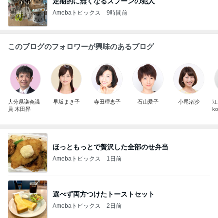
定期的に無くなるスプーンの犯人
Amebaトピックス
9時間前
このブログのフォロワーが興味のあるブログ
大分県議会議
早坂まき子
寺田理恵子
石山愛子
小尾渚沙
江
員 木田昇
ko
ほっともっとで贅沢した全部のせ弁当
Amebaトピックス
1日前
選べず両方つけたトーストセット
Amebaトピックス
2日前