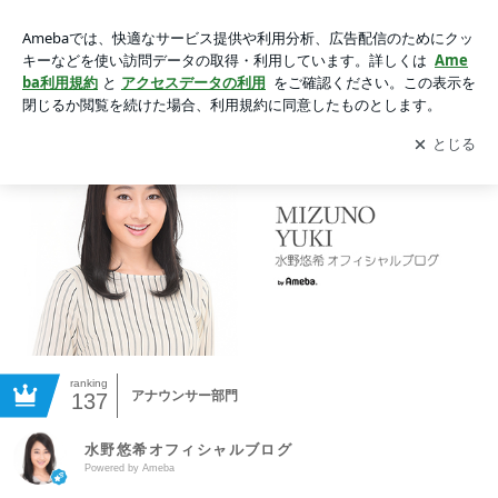
水野悠希オフィシャルブログ Powered by Ameba
アプリをダウンロードして
ブログの更新通知
を受け取りまし
開く
ょう。
ranking
アナウンサー部門
137
水野悠希オフィシャルブログ
Powered by Ameba