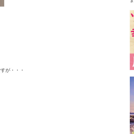
ま
ですが・・・