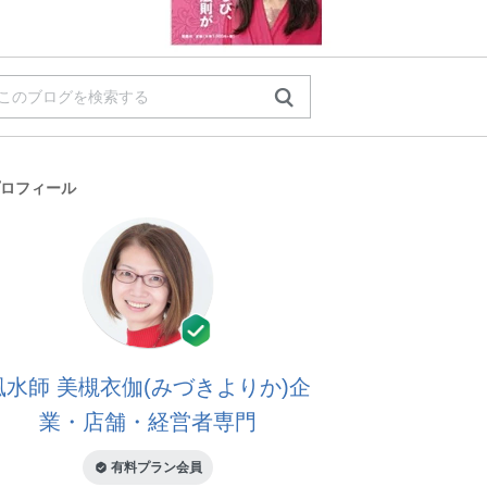
ロフィール
風水師 美槻衣伽(みづきよりか)企
業・店舗・経営者専門
有料プラン会員