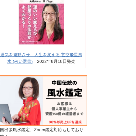
運気を発動させ、人生を変える 玄空飛星風
水 (占い選書)
2022年8月18日発売
国出張風水鑑定、Zoom鑑定対応もしており