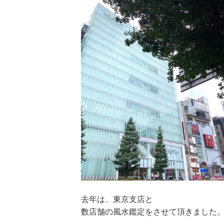
去年は、東京支店と
数店舗の風水鑑定をさせて頂きました