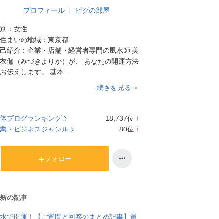
プロフィール
ピグの部屋
別：
女性
住まいの地域：
東京都
己紹介：
企業・店舗・経営者専門の風水師 美
衣伽（みづきよりか）が、 あなたの開運方法
お伝えします。 基本...
続きを見る ＞
体ブログランキング
18,737
位
↑
ラ
業・ビジネスジャンル
80
位
↑
ン
ラ
キ
ン
ン
キ
フォロー
グ
ン
上
グ
昇
上
新の記事
昇
水で開運！【ご質問と回答のまとめ記事】運