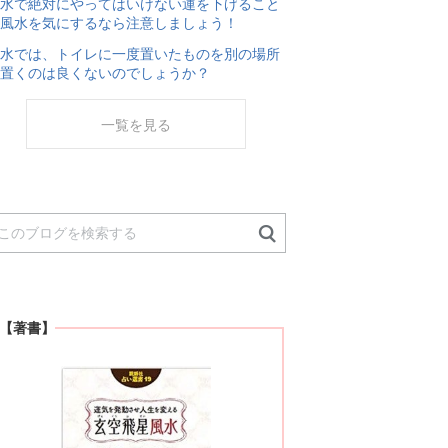
水で絶対にやってはいけない運を下げること
風水を気にするなら注意しましょう！
水では、トイレに一度置いたものを別の場所
置くのは良くないのでしょうか？
一覧を見る
【著書】