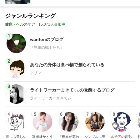
ジャンルランキング
健康・ヘルスケア
15,071人参加中
1
wantonのブログ
『光軍の戦士たち』
2
あなたの身体は食べ物で創られている
マリン
3
ライトワーカーまきてぃ.の覚醒するブログ
ライトワーカーまきてぃ.
4
5
6
7
8
世にも美しい
富田林かとう
『視界が変わ
シンプルに豊
ルチアの育毛