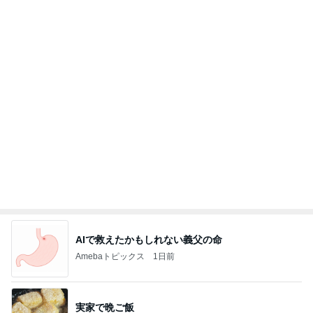
藤田朋子オフィシャルブログ「笑顔の種と眠る犬」
2日前
Powered by Ameba
同僚と上司の気持ち受け再挑戦
Amebaトピックス
1日前
ありがとうございます
市川團十郎白猿オフィシャルB
4日前
1台では足りない家族4人の洗濯物
Amebaトピックス
1日前
悲しすぎて立ち直れない。
クロオフィシャルブログPowered by Ameba
2日前