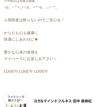
※🎌祝日は火曜日開催
𓏸𓐍。◌꙳⋆𓂂𓈒𓏸◌𓐍。⋆꙳𓏸𓐍。𓂂𓈒𓏸◌꙳。
⚠️視聴者は映らないのでご安心を！
からだも心も健康に
快適にしあわせに🍀
豊かな心身の体感を
マイペースにお楽しみ下さい✨
LOVE💛
LOVE💛 LOVE💛