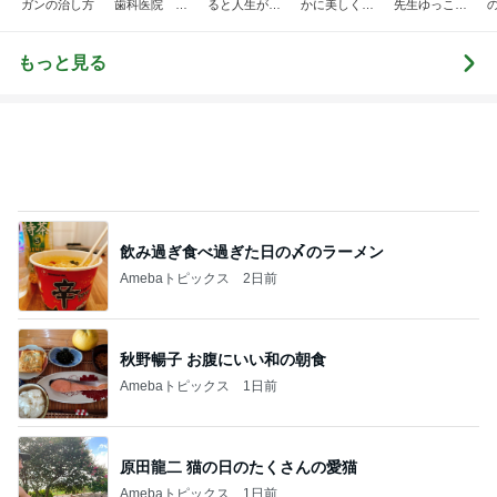
ガンの治し方
歯科医院 み
ると人生が変
かに美しく自
先生ゆっこち
ちこ先生ブロ
わる』あいこ
由に生きる
ゃんブログ(東
グ
のアイケア日
田雪子）
記
もっと見る
飲み過ぎ食べ過ぎた日の〆のラーメン
Amebaトピックス
2日前
秋野暢子 お腹にいい和の朝食
Amebaトピックス
1日前
原田龍二 猫の日のたくさんの愛猫
Amebaトピックス
1日前
神がかってる掃除機
Amebaトピックス
21時間前