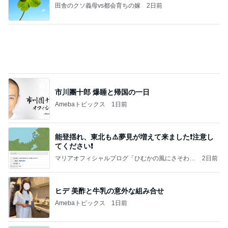
地味にうまい豆苗とちくわの副菜
Amebaトピックス
2日前
日東駒専や産近甲龍は英語よりも国語の攻略が重視
される、のかもしれない。
Bank of Dreamの公営競技はどこへ行く
11日前
これ以上裏切られたら壊れる私
Amebaトピックス
1日前
【秩父鉄道】８/２～１１/３０開催 ガリガリ君が
秩父鉄道に遊びにやってくる！のご紹介です
秩父市議会議員 黒澤秀之 ブログ Powered by Ame
10日前