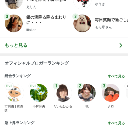
オフィシャルブロガーランキング
総合ランキング
すべて見る
1
2
3
市川團十郎白
小林麻央
だいたひかる
桃
クロ
猿
急上昇ランキング
すべて見る
1
2
3
4
5
木村直人
BEYOOOOO
美川憲一
吉岡淳
水森かおり
NDS
新登場ランキング
すべて見る
1
2
3
4
5