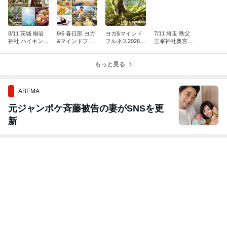
8/11 茨城 御岩
8/6 春日部 ヨガ
ヨガ&マインド
7/11 埼玉 秩父
神社 ハイキング
&マインドフル
フルネス2026
三峯神社奥宮ハ
&ヨガ2026
ネス 南インド料
夏のスケジュー
イキング&ヨガ
理食べさせられ
ル
2026
放題2026
もっと見る
ABEMA
元ジャンポケ斉藤被告の妻がSNSを更
新