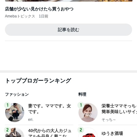
トップブロガーランキング
ファッション
料理
1
1
妻です。ママです。女
栄養士ママそっち
です。
簡単美味しいサイ
献立
eri.
そっち～
2
2
40代からの大人カジュ
ゆうき酒場
アルを品良く着こなす
ゆうき
ファッションブログ
えりん
3
3
銀の滴降る降るまわり
毎日笑顔で過ごし
に・・・
モモ母さん
illallan
もっと見る