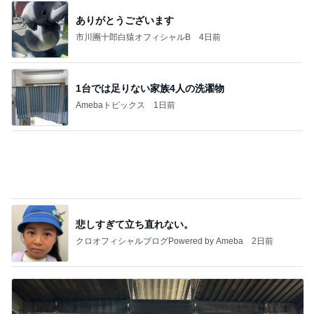
病人アピールしてきたクソ義母
田舎のクソ義母vs都会育ちの嫁
2日前
市川團十郎 爆睡と帰国の一日
Amebaトピックス
1日前
能登揺れ、東北も⚠️夢見が増えて来ました❗️注意し
てください❗️
マリアオフィシャルブログ「ひむかの風にさそわれ
2日前
て」Powered by Ameba
ヒデ 美酢と牛乳の意外な組み合せ
Amebaトピックス
1日前
強子の楽しい（？）ママ友トラブル【年長編】第10
1話