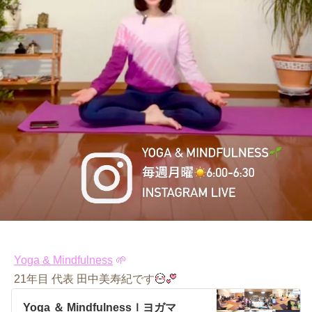
Yoga & Mindfulness
🌱
21年目 代表 田中美寿紀です
Yoga ＆ Mindfulnessｌヨガマ