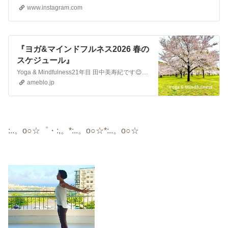
www.instagram.com
『ヨガ&マインドフルネス2026 春の
スケジュール』
Yoga & Mindfulness21年目 田中美寿紀です😊💓Yoga ＆ Mindfulnessｌヨガマインドフルネス ウェルビーイング 18年目 田中 …
ameblo.jp
:..。o○☆゜・:,。*:..。o○☆*:..。o○☆