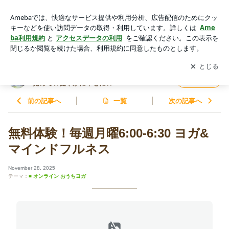
無料体験！毎週月曜6:00-6:30 ヨガ&マインドフルネス | Yoga
& Mindfulness 體も心も魂も☆今に目覚めて☆健やかに幸せに
アプリをダウンロードして
ブログの更新通知
を受け取りまし
開く
☆
ょう。
Yoga & Mindfulness 體も心も魂も☆今に目
フォロー
覚めて☆健やかに幸せに☆
前の記事へ
一覧
次の記事へ
無料体験！毎週月曜6:00-6:30 ヨガ&
マインドフルネス
November 28, 2025
テーマ：
■ オンライン おうちヨガ