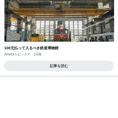
ウメブログ
4日前
みっしりしっとりした生地のケーキ
Amebaトピックス
1日前
大当たり？！ディズニーストア夏祭り…何当た
る？！夏祭りくじに挑戦！！！
高校生Dヲタ Ꭰ-ᎮꭵꭹꭴのDisneyにっき！！✎ܚ
14日前