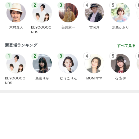
BEYOOOOO
島倉りか
ゆうこりん
MOMIママ
石 安伊
NDS
AIで救えたかもしれない義父の命
Amebaトピックス
1日前
実家で晩ご飯
だいたひかるオフィシャルブログ Powered by Ame
1日前
ba
お話しと歌を届けたあたたかい講演会
Amebaトピックス
1日前
わあ喉は‥