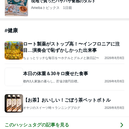
現地で買ったパサパサ食感のタルト
Amebaトピックス
1日前
#
健康
ロート製薬がストップ高！〜インフロニアに注
目…演奏会で恥ずかしかった出来事
ちょっとリッチな毎日を〜ホテルとグルメと旅日記〜
2026年8月8日
本日の体重＆30キロ痩せた食事
都内3人家族の暮らし。貯金2億円目標。
2026年8月8日
【お茶】おいしい！ごぼう茶ペットボトル
オヤジのスイーツ時々ランニングブログ
2026年8月8日
このハッシュタグの記事を見る