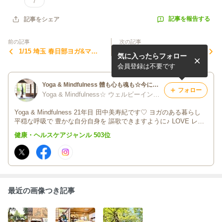
7
記事を報告する
記事をシェア
前の記事
次の記事
1/15 埼玉 春日部ヨガ&マイ
冬のスケジュール ヨガ&マイ
気に入ったらフォロー
ンドフルネス クリスタルボ
ンドフルネス
ウル演奏2026
会員登録は不要です
Yoga & Mindfulness 體も心も魂も☆今に目覚めて☆健やかに幸せに☆
フォロー
Yoga & Mindfulness☆ ウェルビーイング からだも心も健やかにしあわせに今を生きる♪
Yoga & Mindfulness 21年目 田中美寿紀です♡ ヨガのある暮らし
平穏な呼吸で 豊かな自分自身を 謳歌できますように♪ LOVE レギ
ュラークラス各地、学習団体、オンライン、イベント、リトリー
健康・ヘルスケアジャンル 503位
ト、プライベート、ご依頼など OM NAMAH SHIVAYA
最近の画像つき記事