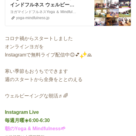
インドフルネス ウェルビーイ
ング 18年目 田中 美寿紀
ヨガマインドフルネスYoga ＆ Mindfulness18年目 田中美寿紀 (MIZUKI TANAKA)平穏な呼吸で身体も心も健やかに幸せに今を生きる【 レギュラークラス 】・東京 台東区 忠綱寺ヨガ教室・東京 足立区 西新井スタジオヨガ教室・埼玉 春日部ヨガ教室・茨城 常総市 極楽寺ヨガ教室・茨城 守谷市 おうちヨガオンラインヨ…
yoga-mindfulness.jp
コロナ禍からスタートしました
オンラインヨガを
Instagramで無料ライブ配信中😊💕
🙏
寒い季節も
おうちでできます
週のスタートから全身をととのえる
ウェルビーイングな朝活♬🌈
Instagram Live
毎週月曜☀️6:00-6:30
朝のYoga & Mindfulness🌱