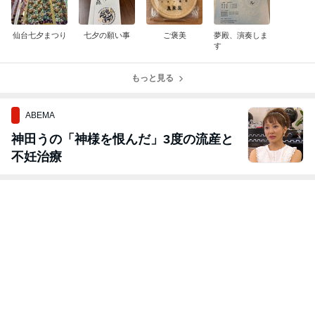
仙台七夕まつり
七夕の願い事
ご褒美
夢殿、演奏しま
す
もっと見る
ABEMA
神田うの「神様を恨んだ」3度の流産と
不妊治療