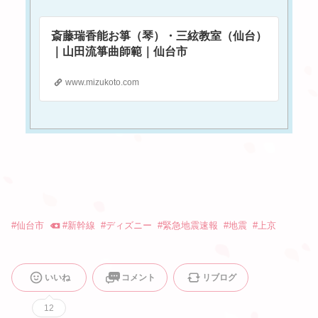
斎藤瑞香能お箏（琴）・三絃教室（仙台）
｜山田流箏曲師範｜仙台市
www.mizukoto.com
#
仙台市
#
新幹線
#
ディズニー
#
緊急地震速報
#
地震
#
上京
いいね
コメント
リブログ
12