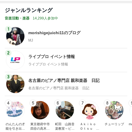
ジャンルランキング
音楽活動・楽器
14,299人参加中
1
morishigejuichi11のブログ
MJ
2
ライブプロ イベント情報
ライブプロ イベント情報
3
名古屋のピアノ専門店 親和楽器 日記
名古屋のピアノ専門店 親和楽器 日記
4
5
6
7
8
のんたんの才
東京都府中市
町田 山路音
Ａｋｉｋｏ
チューリップ
m
能を引き出す
四谷の高木久
楽教室～ピア
Ｏｔｓｕ ピ