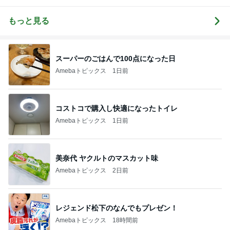
ピアノレッス
美子ピアノ教
ノ・ソルフェ
アノプログ
ン｜練習ノウ
室のブログ
ージュ・リト
ハウ発信＆ア
ミック
もっと見る
レンジ楽譜販
売中【山梨】
スーパーのごはんで100点になった日
Amebaトピックス
1日前
コストコで購入し快適になったトイレ
Amebaトピックス
1日前
美奈代 ヤクルトのマスカット味
Amebaトピックス
2日前
レジェンド松下のなんでもプレゼン！
Amebaトピックス
18時間前