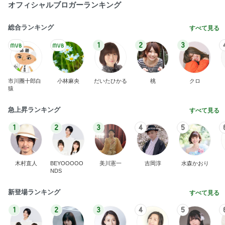
オフィシャルブロガーランキング
総合ランキング
すべて見る
1
2
3
市川團十郎白
小林麻央
だいたひかる
桃
クロ
猿
急上昇ランキング
すべて見る
1
2
3
4
5
木村直人
BEYOOOOO
美川憲一
吉岡淳
水森かおり
NDS
新登場ランキング
すべて見る
1
2
3
4
5