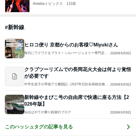
Amebaトピックス
1日前
#
新幹線
ヒロコ便り 京都からのお客様♡Miyukiさん
毎日にワクワクをプラス！シルバージュエリー専門店
2026年8月8日
リトルラグーン 鎌倉
クラブツーリズムでの長岡花火大会は何より覚悟
が必要です
中学生息子の早稲アカ奮闘記（2027年日比谷高校合格を
2026年8月8日
目指して）
新幹線やまびこ号の自由席で快適に座る方法【2
026年版】
仙台はやての乗り鉄旅行ブログ
2026年8月8日
このハッシュタグの記事を見る