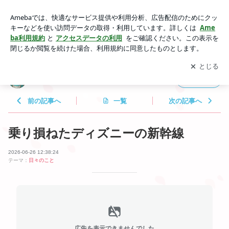
乗り損ねたディズニーの新幹線 | 斎藤みずかの の琴・三味線
時どき日記
アプリをダウンロードして
ブログの更新通知
を受け取りまし
開く
ょう。
斎藤みずかの の琴・三味線 時どき日記
フォロー
前の記事へ
一覧
次の記事へ
乗り損ねたディズニーの新幹線
2026-06-26 12:38:24
テーマ：
日々のこと
広告を表示できませんでした