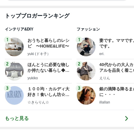
トップブロガーランキング
インテリア&DIY
ファッション
1
1
おうちと暮らしのレシ
妻です。ママです
ピ 〜HOME&LIFE〜
です。
yuki (ドキ子）
eri.
2
2
ほんとうに必要な物し
40代からの大人
か持たない暮らし◆Ke
アルを品良く着こ
ep Life Simple◆〜イ
ファッションブロ
yukiko
えりん
ンテリアのきろく〜
3
3
１００均・カルディ大
銀の滴降る降るま
好き！食いしん坊☆き
に・・・
らりん☆のブログ
☆きらりん☆
illallan
もっと見る