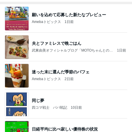
願いを込めて応募した新たなプレビュー
Amebaトピックス
1日前
夫とファミレスで晩ごはん
武東由美オフィシャルブログ「MOTOちゃんとのは
1日前
っぴぃな毎日」Powered by Ameba
迷った末に選んだ季節のパフェ
Amebaトピックス
2日前
同じ夢
四コマ戦士 パパ戦記
10日前
日経平均に比べ寂しい優待株の状況