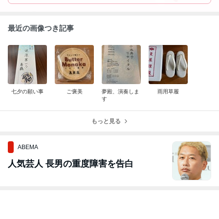
最近の画像つき記事
七夕の願い事
ご褒美
夢殿、演奏しま
雨用草履
す
もっと見る
ABEMA
人気芸人 長男の重度障害を告白