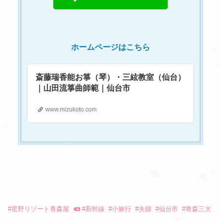
ホームページはこちら
斎藤瑞香能お箏（琴）・三絃教室（仙台）
｜山田流箏曲師範｜仙台市
www.mizukoto.com
#
星野リゾート青森屋
#
新幹線
#
小旅行
#
夫婦
#
仙台市
#
青森三大