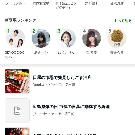
デーモン閣下
片岡愛之助
林下清志(ビッ
沢田聖子
金沢克彦
グダディ)
新登場ランキング
すべて見る
1
2
3
4
5
BEYOOOOO
島倉りか
ゆうこりん
石 安伊
蒼井心音
NDS
日曜の市場で発見したごま油店
Amebaトピックス
2日前
広島原爆の日 市長の言葉に動揺する総理
ブルーサファイア
2日前