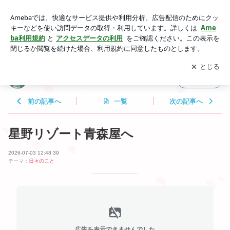
星野リゾート青森屋 | 斎藤みずかの の琴・三味線 時どき日
記
アプリをダウンロードして
ブログの更新通知
を受け取りまし
開く
ょう。
斎藤みずかの の琴・三味線 時どき日記
フォロー
前の記事へ
一覧
次の記事へ
星野リゾート青森屋へ
2026-07-03 12:48:39
テーマ：
日々のこと
広告を表示できませんでした