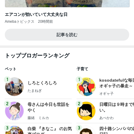
エアコンが効いていて大丈夫な日
Amebaトピックス
20時間前
記事を読む
トップブロガーランキング
ペット
子育て
1
1
kosodatefulな毎
しろとくろしろ
オギャ子の暴走～
たまねぎ
オギャ子
2
2
母さんは今日も世話を
日曜日は９時まで
やく
い。
藤緒 ミルカ
あべかわ
3
3
白柴 『きなこ』 のお気
四十路シンパパの