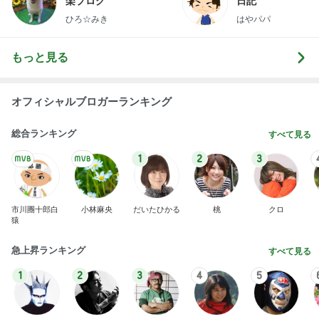
楽ブログ
日記
ひろ☆みき
はやパパ
もっと見る
オフィシャルブロガーランキング
総合ランキング
すべて見る
1
2
3
市川團十郎白
小林麻央
だいたひかる
桃
クロ
猿
急上昇ランキング
すべて見る
1
2
3
4
5