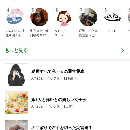
4
5
6
7
8
のんたんの才
東京都府中市
Ａｋｉｋｏ
町田 山路音
ReLIT
能を引き出す
四谷の高木久
Ｏｔｓｕ ピ
楽教室～ピア
ピアノレッス
美子ピアノ教
アノプログ
ノ・ソルフェ
ン｜練習ノウ
室のブログ
ージュ・リト
ハウ発信＆ア
ミック
もっと見る
レンジ楽譜販
売中【山梨】
結局すべて私一人の通常業務
Amebaトピックス
11時間前
娘3人と孫姫との嬉しい女子会
Amebaトピックス
1日前
のこぎりで左手を切った災害発生