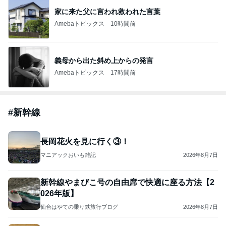
家に来た父に言われ救われた言葉
Amebaトピックス
10時間前
義母から出た斜め上からの発言
Amebaトピックス
17時間前
#
新幹線
長岡花火を見に行く③！
マニアックおいも雑記
2026年8月7日
新幹線やまびこ号の自由席で快適に座る方法【2
026年版】
仙台はやての乗り鉄旅行ブログ
2026年8月7日