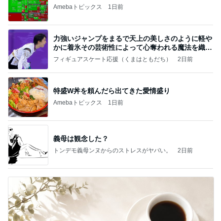
Amebaトピックス
1日前
力強いジャンプをまるで天上の美しさのように軽や
かに着氷その芸術性によって心奪われる魔法を織り
なす
フィギュアスケート応援（くまはともだち）
2日前
特盛W丼を頼んだら出てきた愛情盛り
Amebaトピックス
1日前
義母は観念した？
トンデモ義母ンヌからのストレスがヤバい。
2日前