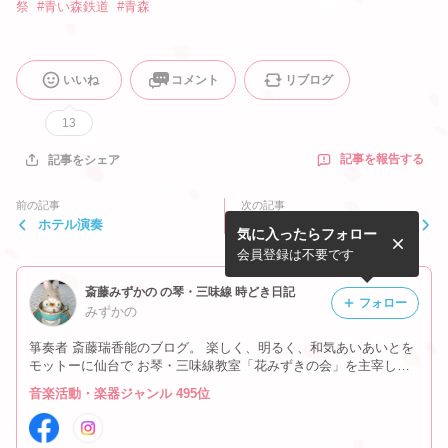
祭
#
青い森鉄道
#
青森
いいね
コメント
リブログ
13
記事を報告する
記事をシェア
前の記事
次の記事
ホテル演奏
乗り損ねたディズニーの新幹
気に入ったらフォロー
線
会員登録は不要です
斎藤みずかの の琴・三味線 時どき日記
フォロー
みずかの
箏奏者 斎藤瑞香能のブログ。 楽しく、明るく、和気あいあいとを
モットーに仙台で お琴・三味線教室「花みずきの会」を主宰して
います。 仙台、東京を中心に演奏活動中。 日々の出来事や思った
音楽活動・楽器ジャンル 495位
こと、教室の様子、 演奏活動など時々書いています。