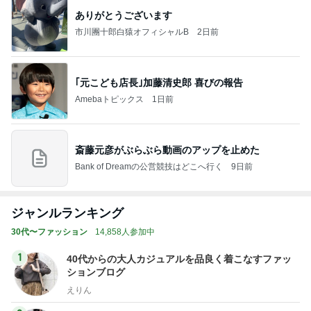
ありがとうございます
市川團十郎白猿オフィシャルB
2日前
｢元こども店長｣加藤清史郎 喜びの報告
Amebaトピックス
1日前
斎藤元彦がぶらぶら動画のアップを止めた
Bank of Dreamの公営競技はどこへ行く
9日前
ジャンルランキング
30代〜ファッション
14,858人参加中
1
40代からの大人カジュアルを品良く着こなすファッ
ションブログ
えりん