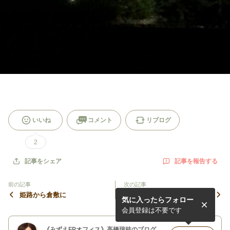
いいね
コメント
リブログ
2
記事を報告する
記事をシェア
前の記事
次の記事
姫路から倉敷に
今日は一日研修と会議です。
気に入ったらフォロー
会員登録は不要です
《みずえFPオフィス》高橋瑞枝のブログ