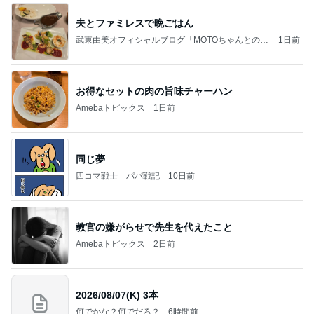
夫とファミレスで晩ごはん
武東由美オフィシャルブログ「MOTOちゃんとのは
1日前
っぴぃな毎日」Powered by Ameba
お得なセットの肉の旨味チャーハン
Amebaトピックス
1日前
同じ夢
四コマ戦士 パパ戦記
10日前
教官の嫌がらせで先生を代えたこと
Amebaトピックス
2日前
2026/08/07(K) 3本
何でかな？何でだろ？
6時間前