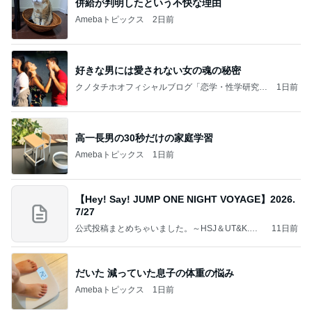
併給が判明したという不快な理由
Amebaトピックス
2日前
好きな男には愛されない女の魂の秘密
クノタチホオフィシャルブログ「恋学・性学研究
1日前
室」Powered by Ameba
高一長男の30秒だけの家庭学習
Amebaトピックス
1日前
【Hey! Say! JUMP ONE NIGHT VOYAGE】2026.
7/27
公式投稿まとめちゃいました。～HSJ＆UT&K.O.
11日前
～
だいた 減っていた息子の体重の悩み
Amebaトピックス
1日前