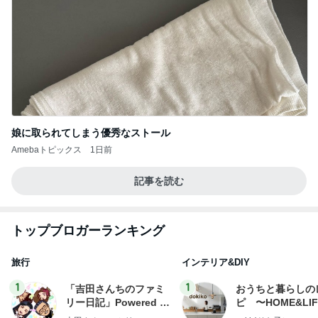
娘に取られてしまう優秀なストール
Amebaトピックス
1日前
記事を読む
トップブロガーランキング
旅行
インテリア&DIY
1
1
「吉田さんちのファミ
おうちと暮らしの
リー日記」Powered b
ピ 〜HOME&LI
y Ameba 吉田さんファ