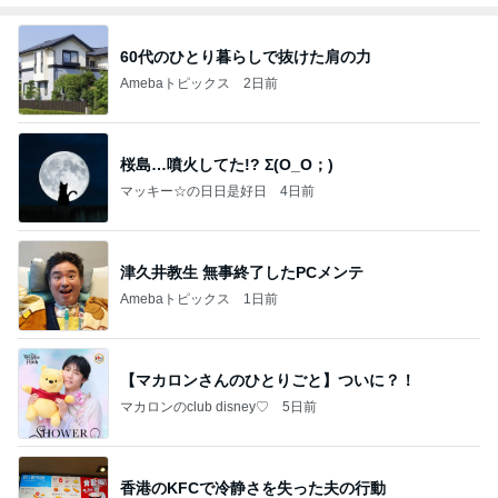
60代のひとり暮らしで抜けた肩の力
Amebaトピックス
2日前
桜島…噴火してた!? Σ(O_O；)
マッキー☆の日日是好日
4日前
津久井教生 無事終了したPCメンテ
Amebaトピックス
1日前
【マカロンさんのひとりごと】ついに？！
マカロンのclub disney♡
5日前
香港のKFCで冷静さを失った夫の行動