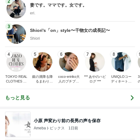
2
妻です。ママです。女です。
eri.
3
Shiori's「on」style〜干物女の成長記〜
Shiori
4
5
6
7
8
TOKYO REAL
銀の滴降る降
coco-eririko大
*** あやのハピ
UNIQLOコー
CLOTHES 大
るまわり
人のプチプラ
ログ ***
ディネート日
人世代のリア
に・・・
mixコーデ
記
ハ
ルクローズ
♪
もっと見る
小原 声変わり前の長男の声を保存
Amebaトピックス
1日前