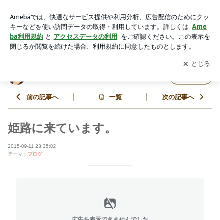
姫路に来ています。 | 《みずえFPオフィス》高橋瑞枝のブロ
グ
アプリをダウンロードして
ブログの更新通知
を受け取りまし
開く
ょう。
《みずえFPオフィス》高橋瑞枝のブログ
フォロー
前の記事へ
一覧
次の記事へ
姫路に来ています。
2015-09-11 23:35:02
テーマ：
ブログ
広告を表示できませんでした