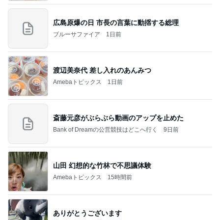
広島原爆の日 市長の言葉に動揺する総理
ブルーサファイア
1日前
渡辺美奈代 差し入れのあんみつ
Amebaトピックス
1日前
斎藤元彦がぶらぶら動画のアップを止めた
Bank of Dreamの公営競技はどこへ行く
9日前
山田 幻想的な竹林で不思議体験
Amebaトピックス
15時間前
ありがとうございます