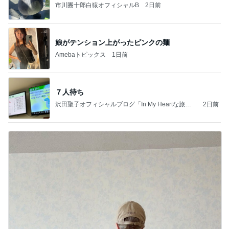
市川團十郎白猿オフィシャルB
2日前
娘がテンション上がったピンクの麺
Amebaトピックス
1日前
７人待ち
沢田聖子オフィシャルブログ「In My Heartな旅日
2日前
記」by Ameba