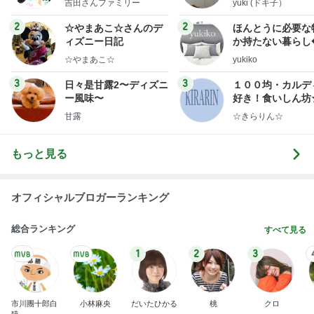
吉田さんファミリー
yuki (ドキ子）
ミリーオフィシャルブ
ログ
2
2
☆やまあこ☆さんのデ
ほんとうに必要な
ィズニー日記
か持たない暮らし
ep Life Simple
☆やまあこ☆
yukiko
ンテリアのきろく
3
3
日々是甘露2〜ディズニ
１００均・カルデ
ー風味〜
好き！食いしん坊
らりん☆のブログ
甘露
☆きらりん☆
もっと見る
オフィシャルブロガーランキング
総合ランキング
すべて見る
1
2
3
市川團十郎白
小林麻央
だいたひかる
桃
クロ