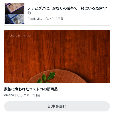
テテとグクは、かなりの確率で一緒にいるね(#^.^
#)
Purplevjkのブログ
2日前
家族に奪われたコストコの新商品
Amebaトピックス
2日前
記事を読む