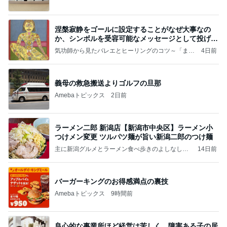
涅槃寂静をゴールに設定することがなぜ大事なの
か、シンボルを受容可能なメッセージとして投げる
ことが
気功師から見たバレエとヒーリングのコツ～「まと
4日前
いのば」ブログ
義母の救急搬送よりゴルフの旦那
Amebaトピックス
2日前
ラーメン二郎 新潟店【新潟市中央区】ラーメン小
つけメン変更 ツルパツ麺が旨い新潟二郎のつけ麺
主に新潟グルメとラーメン食べ歩きのよしなしご
14日前
と
バーガーキングのお得感満点の裏技
Amebaトピックス
9時間前
良心的な事業所ほど経営は苦しく、障害ある子の居