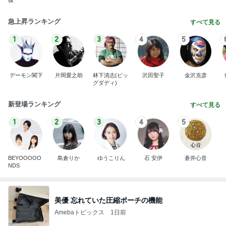
猿
急上昇ランキング
すべて見る
1
2
3
4
5
デーモン閣下
片岡愛之助
林下清志(ビッ
沢田聖子
金沢克彦
グダディ)
新登場ランキング
すべて見る
1
2
3
4
5
BEYOOOOO
島倉りか
ゆうこりん
石 安伊
蒼井心音
NDS
美優 忘れていた圧縮ポーチの機能
Amebaトピックス
1日前