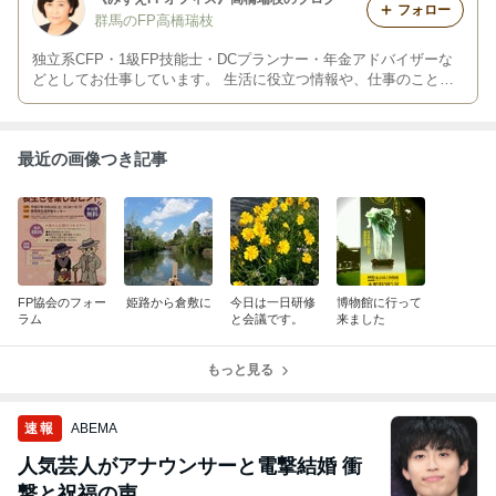
フォロー
群馬のFP高橋瑞枝
独立系CFP・1級FP技能士・DCプランナー・年金アドバイザーな
どとしてお仕事しています。 生活に役立つ情報や、仕事のこと、
日々の出来事など綴っていきます！
最近の画像つき記事
FP協会のフォー
姫路から倉敷に
今日は一日研修
博物館に行って
ラム
と会議です。
来ました
もっと見る
速報
ABEMA
人気芸人がアナウンサーと電撃結婚 衝
撃と祝福の声