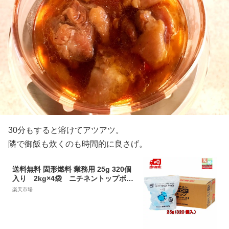
30分もすると溶けてアツアツ。
隣で御飯も炊くのも時間的に良さげ。
送料無料 固形燃料 業務用 25g 320個
入り 2kg×4袋 ニチネントップボッ
クスA【 アルミ付き 】
楽天市場