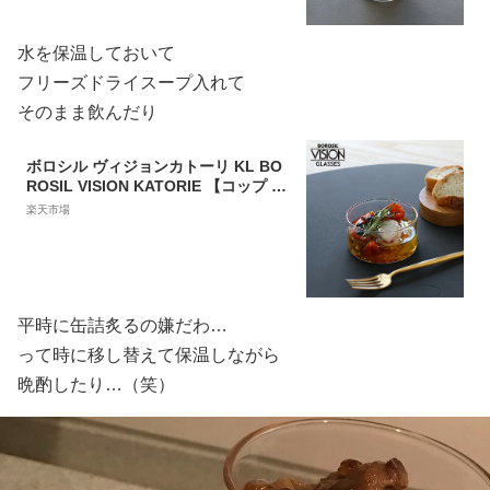
水を保温しておいて
フリーズドライスープ入れて
そのまま飲んだり
ボロシル ヴィジョンカトーリ KL BO
ROSIL VISION KATORIE 【コップ ギ
フト 結婚祝い プレゼント 贈り物 新生
楽天市場
活】【食器 カトラリー】【ギフト】
平時に缶詰炙るの嫌だわ…
って時に移し替えて保温しながら
晩酌したり…（笑）