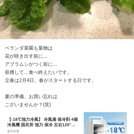
ベランダ菜園も葉物は
花が咲き出す前に…
アブラムシがつく前に…
収穫して…食べ終えたいです。
立春は2月4日、春がスタートする日です。
夏の準備、お買い忘れは
ございませんか？(笑)
【-18℃強力冷風】 冷風扇 保冷剤 4個
冷風機 脱衣所 強力 保冷 左右120°自
動首振り 静音 上下90°調整 タイマー
楽天市場