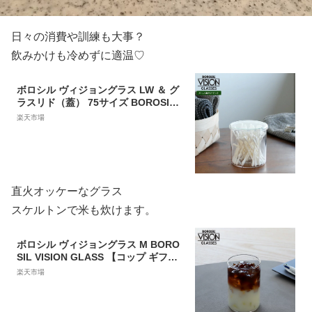
日々の消費や訓練も大事？
飲みかけも冷めずに適温♡
ボロシル ヴィジョングラス LW ＆ グ
ラスリド（蓋） 75サイズ BOROSIL
VISION GLASS 【コップ ギフト 結婚
楽天市場
祝い プレゼント 贈り物 新生活】【食
器 カトラリー】【ギフト】
直火オッケーなグラス
スケルトンで米も炊けます。
ボロシル ヴィジョングラス M BORO
SIL VISION GLASS 【コップ ギフト
結婚祝い プレゼント 贈り物 新生活】
楽天市場
【食器 カトラリー】【ギフト】