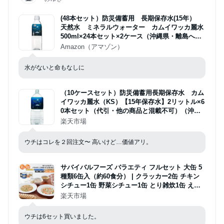
(48本セット）防災備蓄用 長期保存水(15年）
天然水 ミネラルウォーター カムイワッカ麗水
500ml×24本セット×2ケース（沖縄県・離島への
発送不可）
Amazon（アマゾン）
水がないと命もなしに
（10ケースセット）防災備蓄用長期保存水 カム
イワッカ麗水（KS）【15年保存水】2リットル×6
0本セット（代引・他の商品と混載不可）（沖
縄・離島への発送は不可）
楽天市場
ウチはコレを２回注文〜 高いけど…価値アリ。
サバイバルフーズ バラエティ フルセット 大缶 5
種類6缶入（約60食分） | クラッカー2缶 チキン
シチュー1缶 野菜シチュー1缶 とり雑炊1缶 えび
雑炊1缶 | 25年保存 長期保存 非常食 保存食 防災
楽天市場
グッズ シチュー 雑炊 災害用 備蓄 防災 cp5
ウチは6セット買いました。