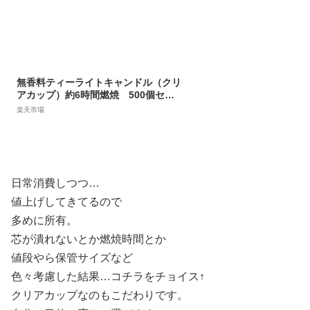
無香料ティーライトキャンドル（クリ
アカップ）約6時間燃焼 500個セッ
ト キャンドルホルダー ガラス
楽天市場
日常消費しつつ…
値上げしてきてるので
多めに所有。
芯が潰れないとか燃焼時間とか
値段やら保管サイズなど
色々考慮した結果…コチラをチョイス↑
クリアカップなのもこだわりです。