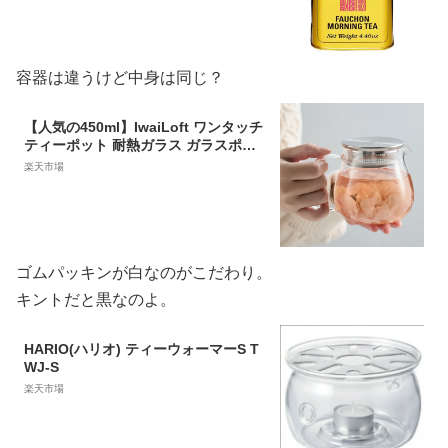
容器は違うけど中身は同じ？
【人気の450ml】IwaiLoft ワンタッチ
ティーポット 耐熱ガラス ガラスポッ
ト ガラス急須 コーヒーポット コーヒ
楽天市場
ーサーバー 紅茶ポット 1~2人用扱い
やすいティーポット ミルクピッチャ
ー ジャグとしても便利 直火可【送料
無料】
ゴムパッキンが白なのがこだわり。
キントだと黒なのよ。
HARIO(ハリオ) ティーウォーマーS T
WJ-S
楽天市場