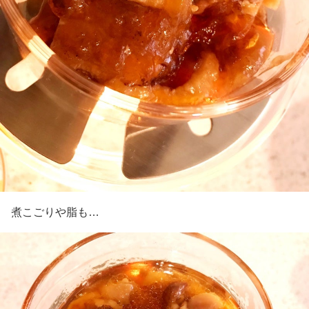
煮こごりや脂も…