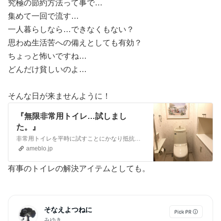
究極の節約方法って事で…
集めて一回で流す…
一人暮らしなら…できなくもない？
思わぬ生活苦への備えとしても有効？
ちょっと怖いですね…
どんだけ貧しいのよ…
そんな日が来ませんように！
『無限非常用トイレ…試しまし
た。』
非常用トイレを平時に試すことにかなり抵抗があったものの…いきなり本番来て…失敗は絶対許されないと急に不安に襲われ試してみることにしました。スマートイレ 男女兼…
ameblo.jp
有事のトイレの解決アイテムとしても。
そなえよつねに
みゆき