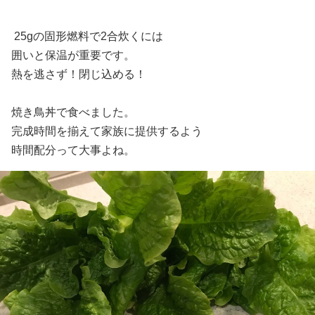
シピ付き 万能クッカー アウトドア 調
理器具 ）
25gの固形燃料で2合炊くには
囲いと保温が重要です。
熱を逃さず！閉じ込める！
焼き鳥丼で食べました。
完成時間を揃えて家族に提供するよう
時間配分って大事よね。