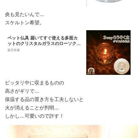
炎も見たいんで…
スケルトン希望。
ペット仏具 届いてすぐ使える多面カ
ットのクリスタルガラスのローソク立
て ブリリアント キャンドルホルダー
楽天市場
ペット お盆 キャンドル 和光灯 月命日
四十九日 お彼岸 ろうそく かわいい
お供え お悔み 盆提灯 ペット供養
ピッタリ中に収まるものの
高さがギリで…
保温する品の置き方を工夫しないと
火が消えることが判明…
しかし…可愛いので許す！