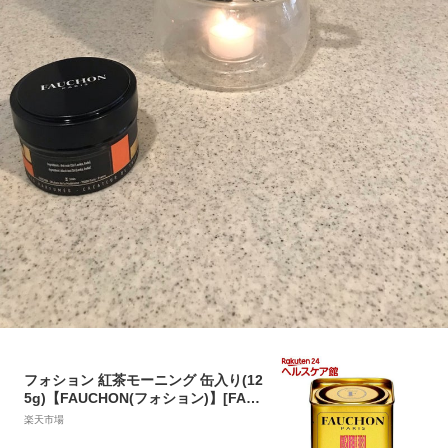
フォション 紅茶モーニング 缶入り(12
5g)【FAUCHON(フォション)】[FAU
CHON フォーション リーフ TEA]
楽天市場