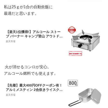
私は25ｇが1合の自動炊飯に
最適だと思います。
【楽天1位獲得!】アルコール ストー
ブ バーナー キャンプ登山 アウトドア
用品 火力調節 小型 固形燃料 コンロ
楽天市場
コンパクト 引き出し式 ステンレス鋼
製 軽量携帯便利 防災 登山 料理用アル
コールストーブ 卓上鍋 一人用鍋 業務
用 田舎鍋 宴席 料亭 居酒屋 ギフト 贈
り物翌日
火が消せるコンロが安心。
アルコール燃料でも使えます。
【先着】最大400円OFFクーポン有！
アルミメスティン 2合炊きライスクッ
カー （ モンターナ MONTAGNA メス
楽天市場
ティン 飯盒 飯ごう 飯盒炊飯 はんごう
クッカー ライスクッカー アルミ 2合
アルミ食器 取っ手付き キャンプ飯 レ