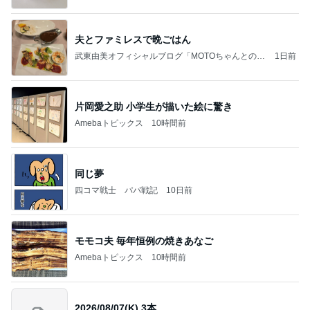
夫とファミレスで晩ごはん
武東由美オフィシャルブログ「MOTOちゃんとのは
1日前
っぴぃな毎日」Powered by Ameba
片岡愛之助 小学生が描いた絵に驚き
Amebaトピックス
10時間前
同じ夢
四コマ戦士 パパ戦記
10日前
モモコ夫 毎年恒例の焼きあなご
Amebaトピックス
10時間前
2026/08/07(K) 3本