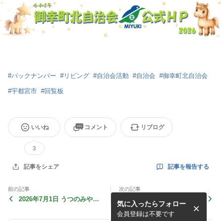
#
バックナンバー
#
リビング
#
自治会活動
#
自治会
#
御幸町北自治会
#
宇都宮市
#
回覧板
いいね
コメント
リブログ
3
記事を報告する
記事をシェア
前の記事
次の記事
2026年7月1日 うつのみや社
2026年6月22日 回覧板 No06
気に入ったらフォロー
協だより No201
会員登録は不要です