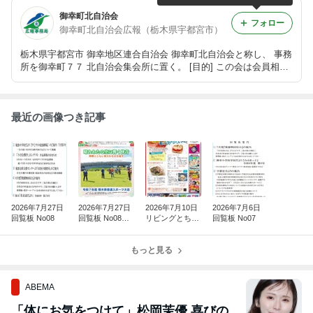
御幸町北自治会
フォロー
御幸町北自治会広報（栃木県宇都宮市）
栃木県宇都宮市 御幸地区連合自治会 御幸町北自治会と称し、 事務
所を御幸町７７ 北自治会集会所に置く。 [目的] この会は会員相互
の友好と親睦、文化と環境の改善を図り、 地域住民の福利厚生に
資することを目的とする。 2019年 令和元年～[会長氏名]南木栄弘
最近の画像つき記事
2026年7月27日
2026年7月27日
2026年7月10日
2026年7月6日
回覧板 No08
回覧板 No08
リビングとちぎ
回覧板 No07
【令和8年4月10
1461号
日発行】栃木
｢県老連だよ
もっと見る
り」 令和8年
ABEMA
「体にお気をつけて」松岡茉優 喜びの