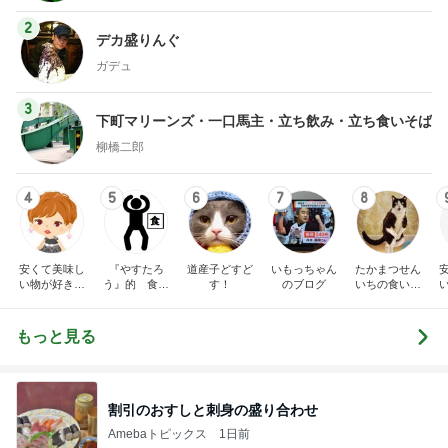
2
デカ盛りんぐ
ガデュ
3
下町マリーンズ・一口馬主・立ち飲み・立ち食いそば
柳橋二郎
4
5
6
7
8
安くて美味し
『やすたろ
道産子どすど
いもっちゃん
たかまつせん
い物が好き☆
う』的 食の
す！
のブログ
いちの食い散
彡
備忘録
らかし日記
もっと見る
割引のおすしと刺身の盛り合わせ
Amebaトピックス
1日前