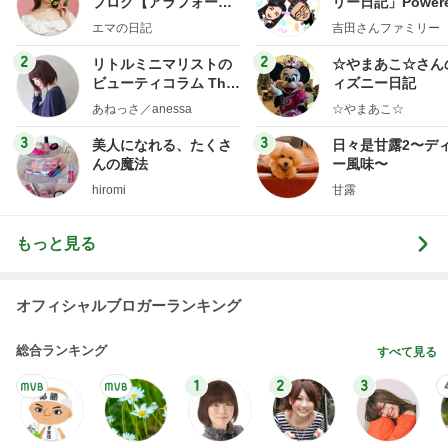
ブログ【アラフォー会
リー日記」Powere
社売却セカンドライ
y Ameba 吉田さ
エマの日記
吉田さんファミリー
フ】
ミリーオフィシャ
ログ
2
2
リトルミニマリストの
☆やまあこ☆さん
ビューティコラム The
ィズニー日記
little minimalist's bea
あねっさ／anessa
☆やまあこ☆
uty colum
3
3
美人になれる、たくさ
日々是甘露2〜デ
んの魔法
ー風味〜
hiromi
甘露
もっと見る
オフィシャルブロガーランキング
総合ランキング
すべて見る
1
2
3