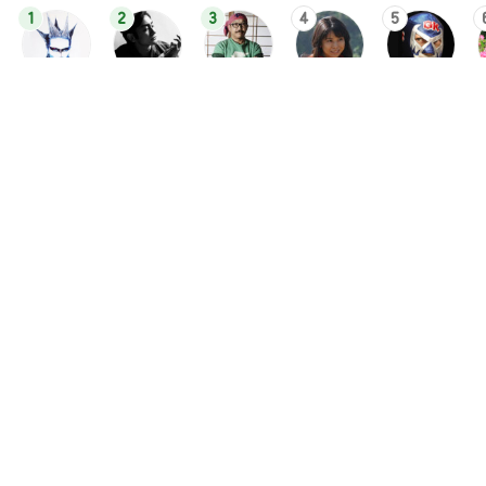
1
2
3
4
5
デーモン閣下
片岡愛之助
林下清志(ビッ
沢田聖子
金沢克彦
グダディ)
新登場ランキング
すべて見る
1
2
3
4
5
BEYOOOOO
島倉りか
ゆうこりん
石 安伊
蒼井心音
NDS
This site is protected by reCAPTCHA and
the Google
Privacy Policy
and
Terms of Service
apply.
安心・安全なご利用のために
お問い合わせ
ヘルプ
利用規約
アクセスデータの利用