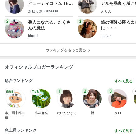
ビューティコラム The
アルを品良く着こ
little minimalist's bea
ファッションブロ
あねっさ／anessa
えりん
uty colum
3
3
美人になれる、たくさ
銀の滴降る降るま
んの魔法
に・・・
hiromi
illallan
ランキングをもっと見る
オフィシャルブロガーランキング
総合ランキング
すべて見る
1
2
3
市川團十郎白
小林麻央
だいたひかる
桃
クロ
猿
急上昇ランキング
すべて見る