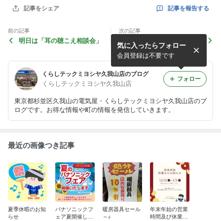
記事を報告する
記事をシェア
前の記事
次の記事
明日は「耳の聴こえ相談会」
5月12日（月）美容体験＆聴
気に入ったらフォロー
こえの相談会
会員登録は不要です
くらしテックミヨシヤ久我山店のブログ
フォロー
くらしテックミヨシヤ久我山店
東京都杉並区久我山の電気屋・くらしテックミヨシヤ久我山店のブ
ログです。お得な情報や町の情報を発信していきます。
最近の画像つき記事
夏季休暇のお知
パナソニックフ
暖房器具セール
年末年始の営業
らせ
ェア夏開催しま
～♪
時間及び休業日