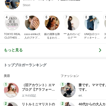
Shiori
4
5
6
7
8
TOKYO REAL
coco-eririko大
銀の滴降る降
*** あやのハピ
UNIQLOコー
CLOTHES 大
人のプチプラ
るまわり
ログ ***
ディネート日
人世代のリア
mixコーデ
に・・・
記
ハ
ルクローズ
♪
もっと見る
トップブロガーランキング
美容
ファッション
1
1
（旧アカウント）エマ
妻です。ママです
ブログ【アラフォー会
です。
社売却セカンドライ
エマの日記
eri.
フ】
2
2
リトルミニマリストの
40代からの大人