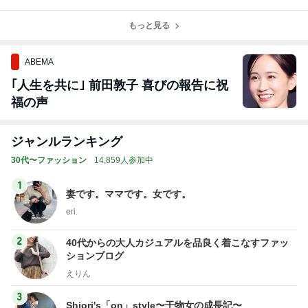
す！
のお知らせ
もっと見る
ABEMA
｢人生を共に｣ 前田敦子 喜びの報告に祝
福の声
ジャンルランキング
30代〜ファッション
14,859人参加中
1
妻です。ママです。女です。
eri.
2
40代からの大人カジュアルを品良く着こなすファッ
ションブログ
えりん
3
Shiori's「on」style〜干物女の成長記〜