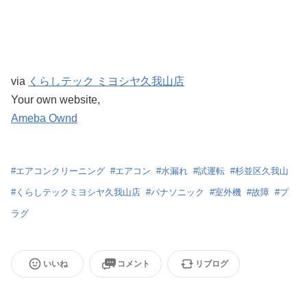
via
くらしテック ミヨシヤ久我山店
Your own website,
Ameba Ownd
#
エアコンクリーニング
#
エアコン
#
水漏れ
#
試運転
#
杉並区久我山
#
くらしテックミヨシヤ久我山店
#
パナソニック
#
室外機
#
故障
#
プ
ラグ
いいね
コメント
リブログ