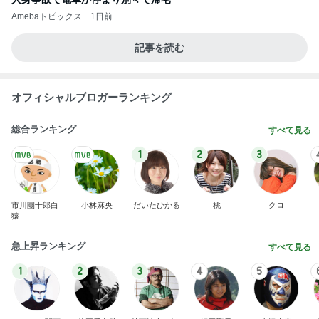
Amebaトピックス
1日前
記事を読む
オフィシャルブロガーランキング
総合ランキング
すべて見る
1
2
3
市川團十郎白
小林麻央
だいたひかる
桃
クロ
猿
急上昇ランキング
すべて見る
1
2
3
4
5