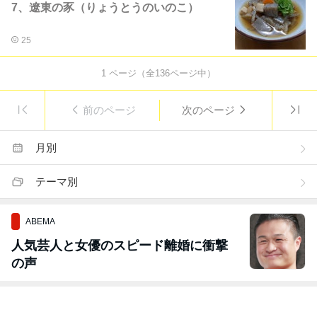
7、遼東の豕（りょうとうのいのこ）
25
1
ページ（全
136
ページ中）
前のページ
次のページ
月別
テーマ別
ABEMA
人気芸人と女優のスピード離婚に衝撃
の声