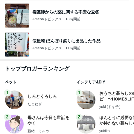
看護師からの薬に関する不安な返答
Amebaトピックス
18時間前
假屋崎 ぼんぼり祭りに出品した作品
Amebaトピックス
11時間前
トップブロガーランキング
ペット
インテリア&DIY
1
1
おうちと暮らしの
しろとくろしろ
ピ 〜HOME&LI
たまねぎ
yuki (ドキ子）
2
2
母さんは今日も世話を
ほんとうに必要な
やく
か持たない暮らし
ep Life Simple
藤緒 ミルカ
yukiko