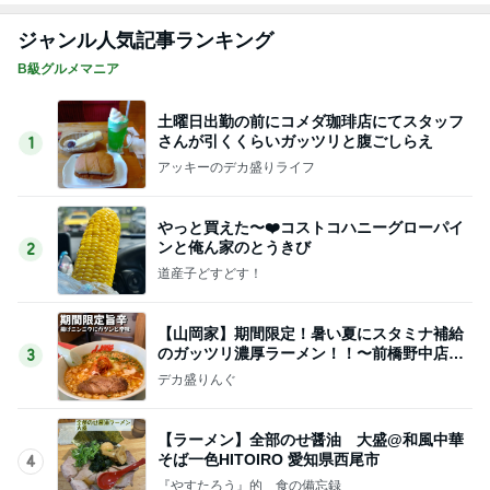
ジャンル人気記事ランキング
B級グルメマニア
土曜日出勤の前にコメダ珈琲店にてスタッフ
さんが引くくらいガッツリと腹ごしらえ
1
アッキーのデカ盛りライフ
やっと買えた〜❤️コストコハニーグローパイ
ンと俺ん家のとうきび
2
道産子どすどす！
【山岡家】期間限定！暑い夏にスタミナ補給
のガッツリ濃厚ラーメン！！〜前橋野中店さ
3
ん〜
デカ盛りんぐ
【ラーメン】全部のせ醤油 大盛@和風中華
そば一色HITOIRO 愛知県西尾市
4
『やすたろう』的 食の備忘録