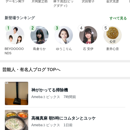
デーモン閣下
片岡愛之助
林下清志(ビッ
沢田聖子
金沢克彦
グダディ)
新登場ランキング
すべて見る
1
2
3
4
5
BEYOOOOO
島倉りか
ゆうこりん
石 安伊
蒼井心音
NDS
芸能人・有名人ブログ TOPへ
神がかってる掃除機
Amebaトピックス
7時間前
高橋真麻 朝5時にコムタンとユッケ
Amebaトピックス
1日前