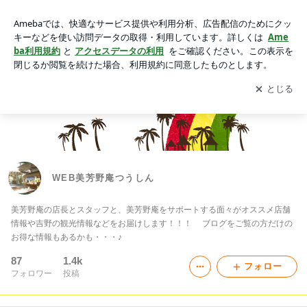
WEB美芳野庵つうしん
アプリをダウンロードして
ブログの更新通知
を受け取りまし
開く
ょう。
WEB美芳野庵つうしん
美芳野庵の店長とスタッフと、美芳野庵をサポートする面々がオススメ店舗
情報や吉野の観光情報などをお届けします！！！ ブログをご覧の方だけの
お得な情報もあるかも・・・♪
87
1.4k
フォロー
フォロワー
投稿