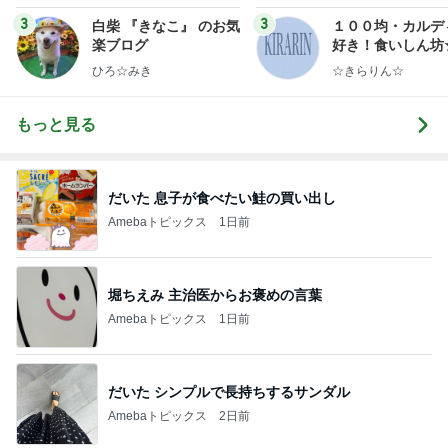
ンテリアのきろく
3
3
白柴 『きなこ』 のお気
１００均・カルデ
楽ブログ
好き！食いしん坊
らりん☆のブログ
ひろ☆みき
☆きらりん☆
もっと見る
だいた 息子が食べたい鮭の買い出し
Amebaトピックス
1日前
堀ちえみ 主治医からお褒めの言葉
Amebaトピックス
1日前
だいた シンプルで長持ちするサンダル
Amebaトピックス
2日前